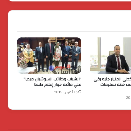
رئيس الوزراء يقرر ضم مايا مرسي وزيرة
التضامن الاجتماعي إلى عضوية المجموعة
الوزارية لريادة الأعمال
الرئيس السيسي يثمن دور القوات
المسلحة في التنمية وحماية الأمن
القومي
الدكتور محسن السيد.. نموذج للإدارة
الناجحة والانضباط المهنى بأوقاف الفيوم
خطى المليار جنيه رقى
“الشباب وكتائب السوشيال ميديا”
شف خطة تسليمات
علي مائدة حوار إعلام طنطا
15 أكتوبر، 2019