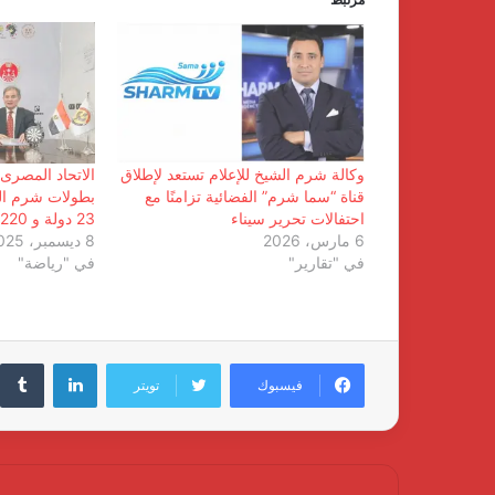
وكالة شرم الشيخ للإعلام تستعد لإطلاق
الاتحاد المصرى
قناة “سما شرم” الفضائية تزامنًا مع
احتفالات تحرير سيناء
23 دولة و 220 لاعب و لاعبة
6 مارس، 2026
8 ديسمبر، 2025
في "تقارير"
في "رياضة"
لينكدإن
فيسبوك
تويتر