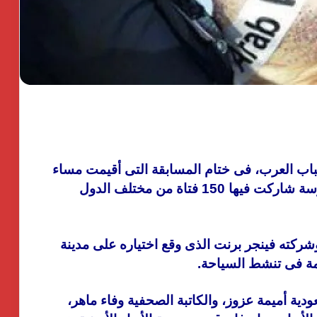
باب العرب، فى ختام المسابقة التى أقيمت مساء
أمس بمدينة شرم الشيخ، عقب منافسة شرسة شاركت فيها 150 فتاة من مختلف الدول
وشركته فينجر برنت الذى وقع اختياره على مدينة
مة فى تنشط السياحة.
ية أميمة عزوز، والكاتبة الصحفية وفاء ماهر،