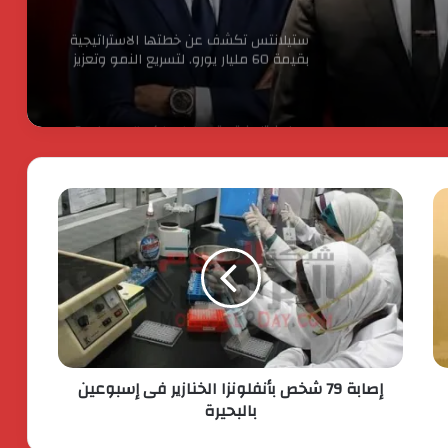
ستيلانتس تكشف عن خطتها الاستراتيجية
بقيمة 60 مليار يورو. لتسريع النمو وتعزيز
الربحية
جولدن تاون تستعد لطرح اكبر ” Business
City ” تجارى اداى فندقى ينطلق من الداون
تاون
اكس بينج “XPENG” تتصدر مبيعات فئة
السيارات الكهربائية الفاخرة في مصر خلال
أبريل 2026
كردان جولد تضع معيارًا جديدًا للشفافية :
استمرار البيع بدون احتساب وزن الأحجار
والفصوص ولا زيادة في قيمة المصنعية
حتي يناير المقبل
إصابة 79 شخص بأنفلونزا الخنازير فى إسبوعين
الحرس الثوري يخـ ـترق البحرين! القصة
بالبحيرة
الكاملة لأكبر اختـ ـراق إيراني لمملكة
البحرين؟