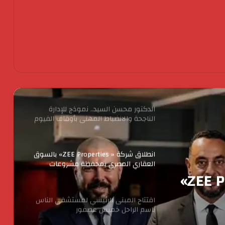
رئيس الوزراء يقرر ضم مايا مرسي وزيرة
التضامن الاجتماعي إلى عضوية المجموعة
الوزارية لريادة الأعمال
الرئيس السيسي يثمن دور القوات
المسلحة في التنمية وحماية الأمن
القومي
الدكتور محسن السيد.. نموذج للإدارة
الناجحة والانضباط المهنى بأوقاف الفيوم
انطلاق شركة « ZEE Properties» بالسوق
العقاري المصري بمحفظة مشروعات
مستهدفة تتجاوز ٢٠ مليار جنيه
انطلاق شركة « ZEE Properties»
افتتاح المبنى الرئيسي لمستشفى الناس
باسم الراحل خميس عصفور
هدفة