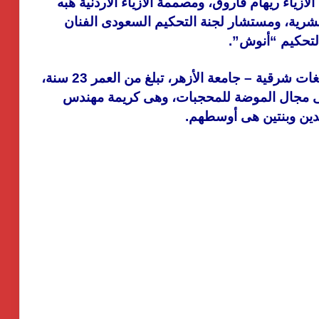
أزياء ريهام فاروق، ومصممة الأزياء الأردنية هبه
لبشرية، ومستشار لجنة التحكيم السعودى الفنان
لتحكيم “أنوش”.
جدير بالذكر أن “آية” حاصلة على ليسانس لغات شرقية – جامعة الأزهر، تبلغ من العمر 23 سنة،
ى مجال الموضة للمحجبات، وهى كريمة مهندس
انطلاق شركة « ZEE Properties» بالسوق
العقاري المصري بمحفظة مشروعات
مستهدفة تتجاوز ٢٠ مليار جنيه
افتتاح المبنى الرئيسي لمستشفى الناس
باسم الراحل خميس عصفور