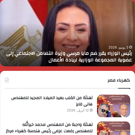
ئيس
ا
لوزراء
ا
قرر
ي
م
د
ايا
ا
رسي
ا
زيرة
ف
لتضامن
ا
3 يونيو، 2026
رئيس الوزراء يقرر ضم مايا مرسي وزيرة التضامن الاجتماعي إلى
لاجتماعي
و
عضوية المجموعة الوزارية لريادة الأعمال
لى
ا
ضوية
ا
لمجموعة
لوزارية
كهرباء مصر
ريادة
لأعمال
تهنئة من القلب بعيد الميلاد المجيد للمهندس
هانى فايز
12 أبريل، 2026
تهنئة واجبة من المهندس محمد خيرالله
للمهندس رفعت عزمى رئيس هندسة كهرباء مركز