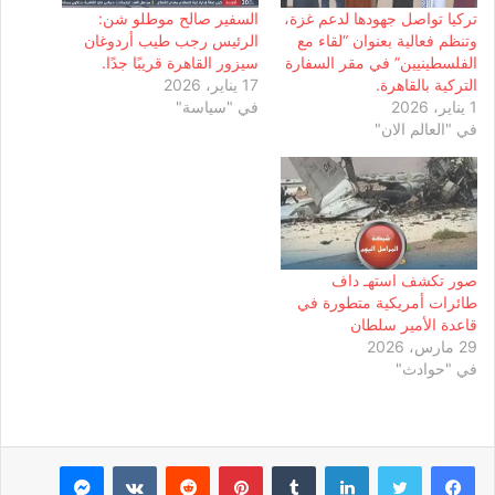
تركيا تواصل جهودها لدعم غزة،
السفير صالح موطلو شن:
وتنظم فعالية بعنوان “لقاء مع
الرئيس رجب طيب أردوغان
الفلسطينيين” في مقر السفارة
سيزور القاهرة قريبًا جدًا.
التركية بالقاهرة.
17 يناير، 2026
1 يناير، 2026
في "سياسة"
في "العالم الان"
صور تكشف استهـ داف
طائرات أمريكية متطورة في
قاعدة الأمير سلطان
29 مارس، 2026
في "حوادث"
لينكدإن
بينتيريست
ماسنجر