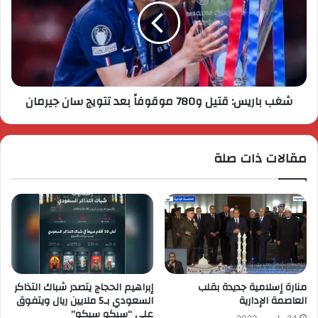
شغب باريس: قتيل و780 موقوفاً بعد تتويج سان جيرمان
مقالات ذات صلة
منارة إسلامية جديدة بقلب
إبراهيم الحجاج يتصدر شباك التذاكر
العاصمة الإدارية
السعودي بـ5 ملايين ريال ويتفوق
على “سيكو سيكو”