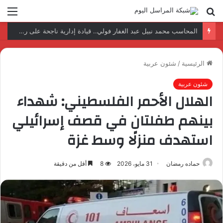
بحث
الق
عن
المحاسب محمد نبيل عبد الغفار فولي.. قيادة إدارية ناجحة على رأس فرع إيرادات طامية
الرئيسية
/
شئون عربية
شئون عربية
الهلال الأحمر الفلسطيني: شهداء
بينهم طفلتان في قصف إسرائيلي
استهدف منزلًا وسط غزة
حماده رمضان
31 مايو، 2026
8
أقل من دقيقة