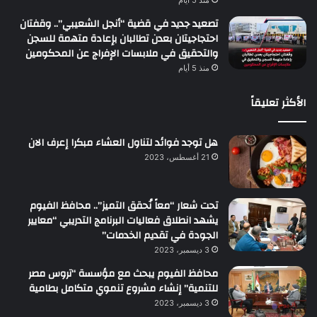
تصعيد جديد في قضية “أنجل الشعيبي”.. وقفتان
احتجاجيتان بعدن تطالبان بإعادة متهمة للسجن
والتحقيق في ملابسات الإفراج عن المحكومين
منذ 5 أيام
الأكثر تعليقاً
هل توجد فوائد لتناول العشاء مبكرا إعرف الان
21 أغسطس، 2023
تحت شعار “معاً نُحقق التميز”.. محافظ الفيوم
يشهد انطلاق فعاليات البرنامج التدريبي “معايير
الجودة في تقديم الخدمات”
3 ديسمبر، 2023
محافظ الفيوم يبحث مع مؤسسة “تروس مصر
للتنمية” إنشاء مشروع تنموي متكامل بطامية
3 ديسمبر، 2023