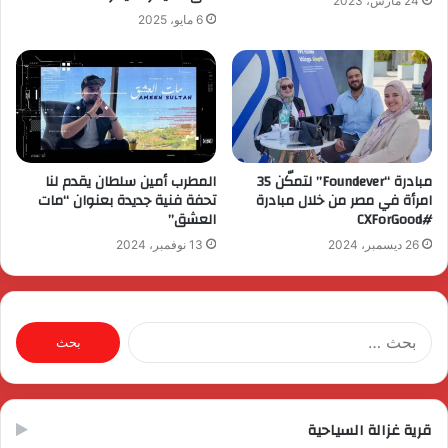
24 مارس، 2023
6 مايو، 2025
مبادرة “Foundever” لتمكّن 35
المطرب أمين سلطان يقدم لنا
امرأة في مصر من خلال مبادرة
تحفة فنية جديدة بعنوان “مات
#CXForGood
العشق”
26 ديسمبر، 2024
13 نوفمبر، 2024
البحث
عن:
قرية غزالة السياحية