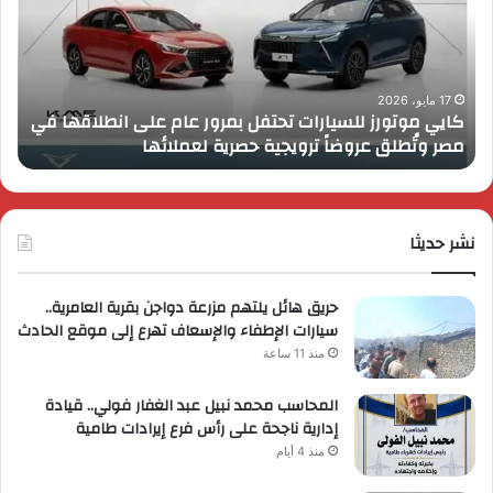
تحتفل
رايز
بمرور
اب
عام
الـ
على
13
انطلاقها
بال
17 مايو، 2026
كايي موتورز للسيارات تحتفل بمرور عام على انطلاقها في
في
الم
مصر وتُطلق عروضاً ترويجية حصرية لعملائها
ب
مصر
الكب
وتُطلق
برؤي
عروضاً
جدي
ترويجية
وتو
حصرية
نشر حديثا
عال
لعملائها
حريق هائل يلتهم مزرعة دواجن بقرية العامرية..
سيارات الإطفاء والإسعاف تهرع إلى موقع الحادث
منذ 11 ساعة
المحاسب محمد نبيل عبد الغفار فولي.. قيادة
إدارية ناجحة على رأس فرع إيرادات طامية
منذ 4 أيام