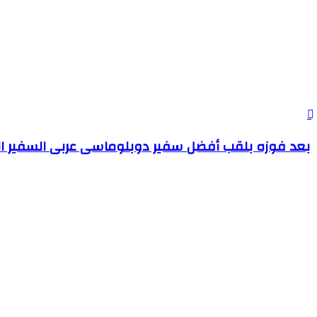
بعد فوزه بلقب أفضل سفير دوبلوماسى عربى السفير الشناوى 5ملايين جنية مساعدات ل 100 أسرة ب