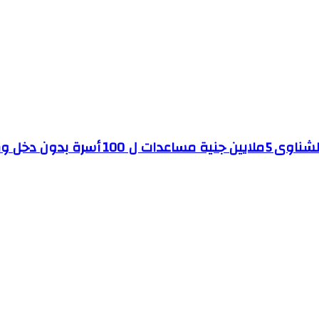
دون دخل ومأوى