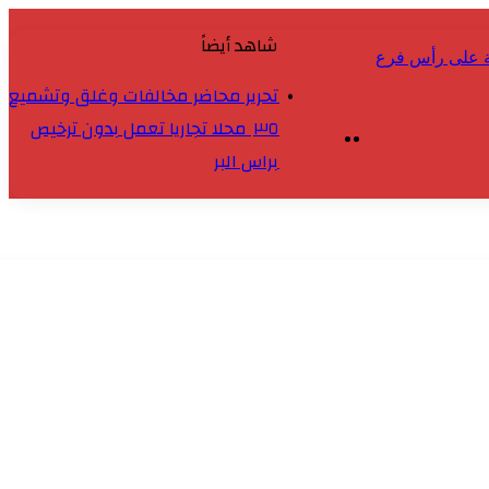
شاهد أيضاً
حة على رأس فرع
إغلاق
تحرير محاضر مخالفات وغلق وتشميع
٣٥ محلا تجاريا تعمل بدون ترخيص
براس البر