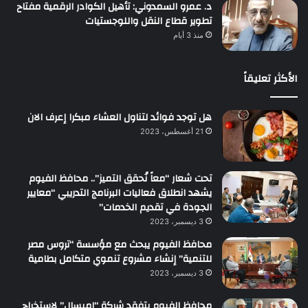
د. عمرو السمدوني: تأهيل الكوادر الرقمية مفتاح
تطوير قطاع النقل واللوجستيات
منذ 3 أيام
الأكثر تعليقاً
هل توجد فوائد لتناول العشاء مبكرا إعرف الان
21 أغسطس، 2023
تحت شعار “معاً نُحقق التميز”.. محافظ الفيوم
يشهد انطلاق فعاليات البرنامج التدريبي “معايير
الجودة في تقديم الخدمات”
3 ديسمبر، 2023
محافظ الفيوم يبحث مع مؤسسة “تروس مصر
للتنمية” إنشاء مشروع تنموي متكامل بطامية
3 ديسمبر، 2023
محافظ الفيوم يتفقد شركة “إميسال” لاستخراج