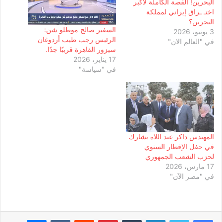
البحرين! القصة الكاملة لأكبر
اختـ ـراق إيراني لمملكة
البحرين؟
السفير صالح موطلو شن:
3 يونيو، 2026
الرئيس رجب طيب أردوغان
في "العالم الان"
سيزور القاهرة قريبًا جدًا.
17 يناير، 2026
في "سياسة"
المهندس داكر عبد اللاه يشارك
في حفل الإفطار السنوي
لحزب الشعب الجمهوري
17 مارس، 2026
في "مصر الآن"
لينكدإن
بينتيريست
ماسنجر