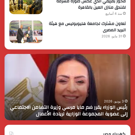
فخور بفريقي الذي عكس صورة مشرفة
لفندق منازل العين بالقاهرة
منذ 4 أسابيع
تعاون مشترك لجامعة هليوبوليس مع هيئة
البريد المصرى
31 مايو، 2026
رئيس
الر
الوزراء
الس
يقرر
يثم
ضم
دور
مايا
الق
مرسي
الم
وزيرة
في
التضامن
التن
3 يونيو، 2026
رئيس الوزراء يقرر ضم مايا مرسي وزيرة التضامن الاجتماعي
ا
الاجتماعي
وحم
إلى عضوية المجموعة الوزارية لريادة الأعمال
و
إلى
الأ
عضوية
الق
المجموعة
الوزارية
كهرباء مصر