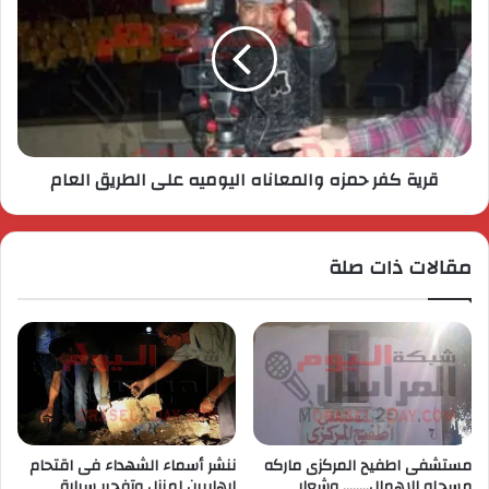
قرية كفر حمزه والمعاناه اليوميه على الطريق العام
مقالات ذات صلة
مستشفى اطفيح المركزى ماركه
ننشر أسماء الشهداء فى اقتحام
مسجله للاهمال…….. وشعار
إرهابيين لمنزل وتفجير سيارة