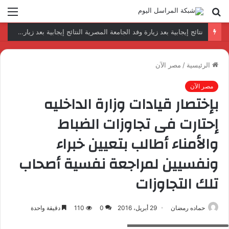
بحث
الق
عن
رئيس المكتب التنفيذي للمجلس العربي للاختصاصات الصحية يبحث مع الأمين العام لجامعة الدول العربية تعزيز التعاون لتطوير النظم الصحية العربية
الرئيسية
/
مصر الآن
مصر الآن
بإختصار قيادات وزارة الداخليه
إحتارت فى تجاوزات الضباط
والأمناء أطالب بتعيين خبراء
ونفسيين لمراجعة نفسية أصحاب
تلك التجاوزات
حماده رمضان
29 أبريل، 2016
0
110
دقيقة واحدة
الاعلامى الثورى المناضل وائل جاد