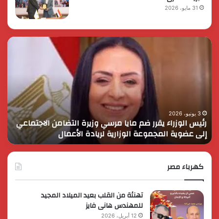
31 مايو، 2026
رئيس
الر
الوزراء
الس
يقرر
يثم
ضم
دور
مايا
الق
مرسي
الم
وزيرة
في
التضامن
التن
3 يونيو، 2026
رئيس الوزراء يقرر ضم مايا مرسي وزيرة التضامن الاجتماعي
ا
الاجتماعي
وحم
إلى عضوية المجموعة الوزارية لريادة الأعمال
و
إلى
الأ
عضوية
الق
المجموعة
الوزارية
كهرباء مصر
لريادة
الأعمال
تهنئة من القلب بعيد الميلاد المجيد
للمهندس هانى فايز
12 أبريل، 2026