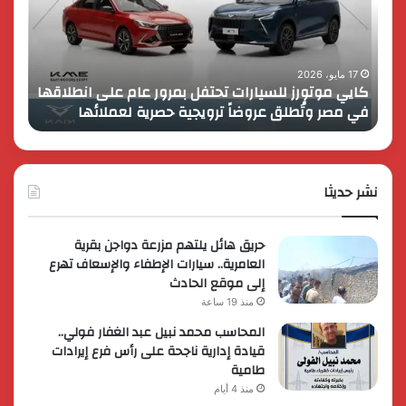
بمرور
اب
عام
الـ
على
13
انطلاقها
بالمت
17 مايو، 2026
8 فبراير، 2026
كايي موتورز للسيارات تحتفل بمرور عام على انطلاقها
في
المصر
في مصر وتُطلق عروضاً ترويجية حصرية لعملائها
الك
مصر
الكبير
وتُطلق
برؤية
عروضاً
جديدة
ترويجية
وتوسع
حصرية
نشر حديثا
عالمي
لعملائها
حريق هائل يلتهم مزرعة دواجن بقرية
العامرية.. سيارات الإطفاء والإسعاف تهرع
إلى موقع الحادث
منذ 19 ساعة
المحاسب محمد نبيل عبد الغفار فولي..
قيادة إدارية ناجحة على رأس فرع إيرادات
طامية
منذ 4 أيام