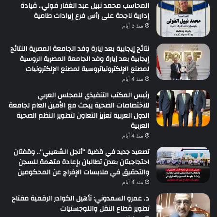
المحاسب محمد نبيل عبد الغفار فولي.. قيادة
إدارية ناجحة على رأس فرع إيرادات طامية
منذ 3 أيام
نتائج إيجابية بعد زيارة وفد الجامعة المصرية النتائج
إيجابية بعد زيارة وفد الجامعة المصرية الروسية
لمصنع الإلكترونياتروسية لمصنع الإلكترونيات
منذ 4 أيام
رئيس المكتب التنفيذي للمجلس العربي
للاختصاصات الصحية يبحث مع الأمين العام لجامعة
الدول العربية تعزيز التعاون لتطوير النظم الصحية
العربية
منذ 4 أيام
تصعيد جديد في قضية “أنجل الشعيبي”.. وقفتان
احتجاجيتان بعدن تطالبان بإعادة متهمة للسجن
والتحقيق في ملابسات الإفراج عن المحكومين
منذ 4 أيام
د. عمرو السمدوني: تأهيل الكوادر الرقمية مفتاح
تطوير قطاع النقل واللوجستيات