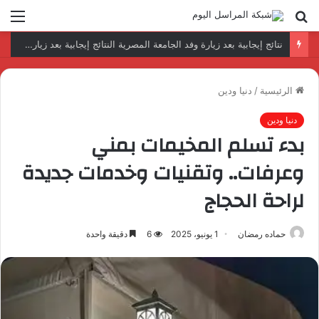
بحث
الق
عن
رئيس المكتب التنفيذي للمجلس العربي للاختصاصات الصحية يبحث مع الأمين العام لجامعة الدول العربية تعزيز التعاون لتطوير النظم الصحية العربية
الرئيسية
/
دنيا ودين
دنيا ودين
بدء تسلم المخيمات بمني
وعرفات.. وتقنيات وخدمات جديدة
لراحة الحجاج
حماده رمضان
1 يونيو، 2025
6
دقيقة واحدة