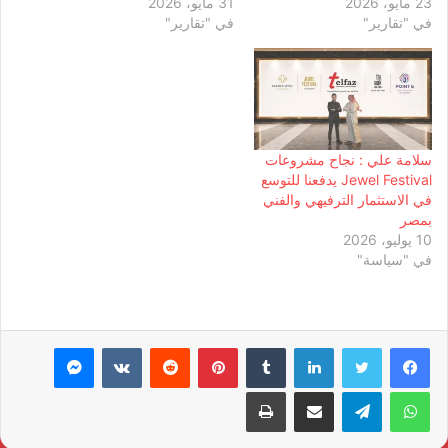
23 مايو، 2026
31 مايو، 2026
في "تقارير"
في "تقارير"
سلامة علي : نجاح مشروعات
Jewel Festival يدفعنا للتوسع
في الاستثمار الترفيهي والفني
بمصر
10 يوليو، 2026
في "سياسة"
لينكدإن
بينتيريست
ماسنجر
واتساب
تيلقرام
مشاركة عبر البريد
طباعة