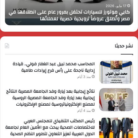
انطلاقها
بال
17 مايو، 2026
كايي موتورز للسيارات تحتفل بمرور عام على انطلاقها في
في
الم
مصر وتُطلق عروضاً ترويجية حصرية لعملائها
ب
مصر
الكب
وتُطلق
برؤي
عروضاً
جدي
ترويجية
وتو
حصرية
نشر حديثا
عال
لعملائها
المحاسب محمد نبيل عبد الغفار فولي.. قيادة
إدارية ناجحة على رأس فرع إيرادات طامية
منذ 3 أيام
نتائج إيجابية بعد زيارة وفد الجامعة المصرية النتائج
إيجابية بعد زيارة وفد الجامعة المصرية الروسية
لمصنع الإلكترونياتروسية لمصنع الإلكترونيات
منذ 4 أيام
رئيس المكتب التنفيذي للمجلس العربي
للاختصاصات الصحية يبحث مع الأمين العام لجامعة
الدول العربية تعزيز التعاون لتطوير النظم الصحية