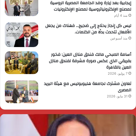
إيجابية بعد زيارة وفد الجامعة المصرية الروسية
لمصنع الإلكترونياتروسية لمصنع الإلكترونيات
منذ 4 أيام
ليس كل إنجاز يحتاج إلى ضجيج… فهناك من يجعل
الأفعال تتحدث بدلًا من الكلمات.
منذ أسبوعين
أسامة الصبحي مالك فندق منازل العين: فخور
بفريقي الذي عكس صورة مشرفة لفندق منازل
العين بالقاهرة
7 يوليو، 2026
تعاون مشترك لجامعة هليوبوليس مع هيئة البريد
المصرى
31 مايو، 2026
ئيس
ا
لوزراء
ا
قرر
ي