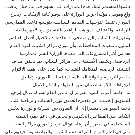
دعمها المستمر لمثل هذه المبادرات التي تسهم في بناء جيل رياضي
واعٍ ومؤهل، مؤكداً حرص الوزارة على توفير كافة الإمكانات لإنجاح
الدوري، تنفيذًا لتوجيهات القيادة السياسية بتوسيع قاعدة الممارسين
للرياضة، واكتشاف المواهب الواعدة بالتنسيق مع الأجهزة الفنية
ومديريات الشباب والرياضة في المحافظات، لاختيار أفضل العناصر
لتمثيل منتخبات المحافظات، وأن دوري مراكز الشباب لكرة القدم
يعد من أكبر المشروعات التي تنفذها الوزارة لنشر الممارسة
الرياضية، وتكثيف الأنشطة داخل مراكز الشباب، بما يحقق أهداف
التنشئة الرياضية المتكاملة للشباب، كما شدد على أهمية الالتزام
بالقيم التربوية واللوائح المنظمة لمنافسات الدوري، وتطبيق
الإجراءات اللازمة لضمان سير البطولة بالشكل الأمثل.
من جانبه، أعرب السيد معتز نزال المدير العام لشركة توتال إنرجيز
للتسويق إيجيبت، عن تقديره العميق لوزير الشباب والرياضة على
دعمه المتواصل، مشيرًا إلى أن التعاون بين الشركة والوزارة يعكس
التكامل بين القطاعين الحكومي والخاص في دعم جهود التنمية
المستدامة في مصر و أن رعاية توتال إنرجيز لدوري مراكز الشباب
تأتي في إطار التزام الشركة بدعم الشباب والرياضة، وتشجيعهم على