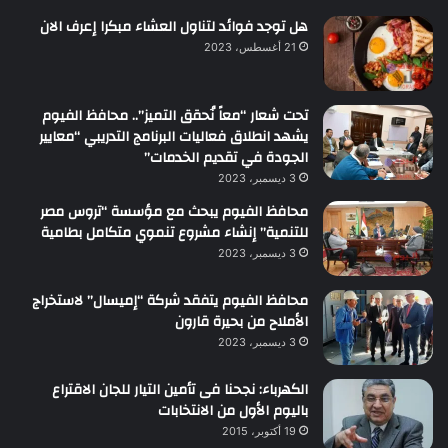
هل توجد فوائد لتناول العشاء مبكرا إعرف الان
21 أغسطس، 2023
تحت شعار “معاً نُحقق التميز”.. محافظ الفيوم
يشهد انطلاق فعاليات البرنامج التدريبي “معايير
الجودة في تقديم الخدمات”
3 ديسمبر، 2023
محافظ الفيوم يبحث مع مؤسسة “تروس مصر
للتنمية” إنشاء مشروع تنموي متكامل بطامية
3 ديسمبر، 2023
محافظ الفيوم يتفقد شركة “إميسال” لاستخراج
الأملاح من بحيرة قارون
3 ديسمبر، 2023
الكهرباء: نجحنا فى تأمين التيار للجان الاقتراع
باليوم الأول من الانتخابات
19 أكتوبر، 2015