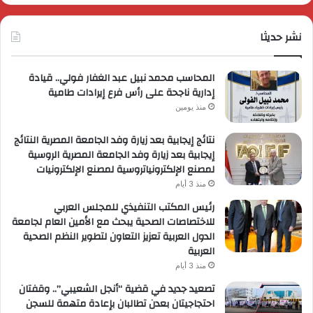
عروضاً
جدي
ترويجية
وتو
حصرية
نشر حديثا
عال
لعملائها
المحاسب محمد نبيل عبد الغفار فولي.. قيادة
إدارية ناجحة على رأس فرع إيرادات طامية
منذ يومين
نتائج إيجابية بعد زيارة وفد الجامعة المصرية النتائج
إيجابية بعد زيارة وفد الجامعة المصرية الروسية
لمصنع الإلكترونياتروسية لمصنع الإلكترونيات
منذ 3 أيام
رئيس المكتب التنفيذي للمجلس العربي
للاختصاصات الصحية يبحث مع الأمين العام لجامعة
الدول العربية تعزيز التعاون لتطوير النظم الصحية
العربية
منذ 3 أيام
تصعيد جديد في قضية “أنجل الشعيبي”.. وقفتان
احتجاجيتان بعدن تطالبان بإعادة متهمة للسجن