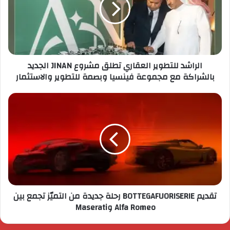
الراشد للتطوير العقاري تطلق مشروع JINAN الجديد
بالشراكة مع مجموعة فينسيا وبصمة للتطوير والاستثمار
تقديم BOTTEGAFUORISERIE رحلة جديدة من التميّز تجمع بين
Alfa Romeo وMaserati