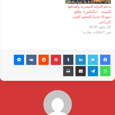
بدعم الدولة المصرية وأهدافها
للتنمية.. «دالتكس» تطلق
نموذجًا جديدًا للتعليم الفني
الزراعي
23 مايو، 2026
في "اعلانات تجاريه"
لينكدإن
بينتيريست
ماسنجر
واتساب
تيلقرام
مشاركة عبر البريد
طباعة