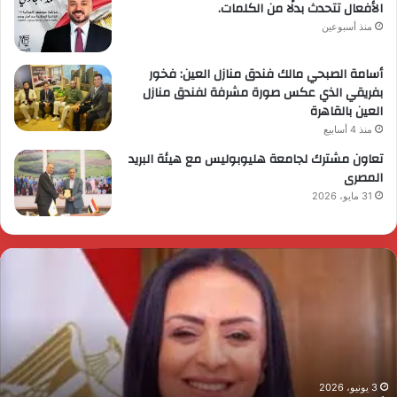
الأفعال تتحدث بدلًا من الكلمات.
منذ أسبوعين
أسامة الصبحي مالك فندق منازل العين: فخور
بفريقي الذي عكس صورة مشرفة لفندق منازل
العين بالقاهرة
منذ 4 أسابيع
تعاون مشترك لجامعة هليوبوليس مع هيئة البريد
المصرى
31 مايو، 2026
ئيس
ا
لوزراء
ا
قرر
ي
م
د
ايا
ا
رسي
ا
زيرة
ف
لتضامن
ا
3 يونيو، 2026