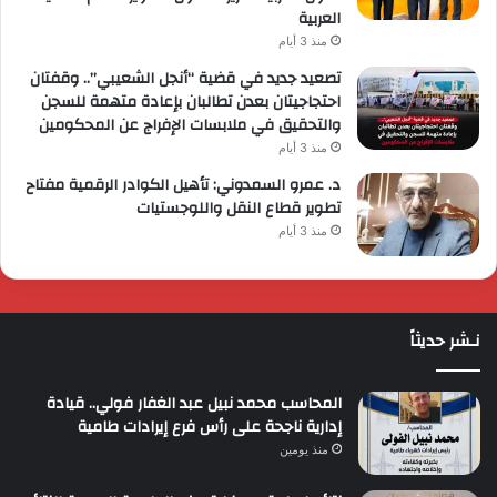
العربية
منذ 3 أيام
تصعيد جديد في قضية “أنجل الشعيبي”.. وقفتان
احتجاجيتان بعدن تطالبان بإعادة متهمة للسجن
والتحقيق في ملابسات الإفراج عن المحكومين
منذ 3 أيام
د. عمرو السمدوني: تأهيل الكوادر الرقمية مفتاح
تطوير قطاع النقل واللوجستيات
منذ 3 أيام
نـشر حديثاً
المحاسب محمد نبيل عبد الغفار فولي.. قيادة
إدارية ناجحة على رأس فرع إيرادات طامية
منذ يومين