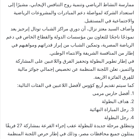
ممارسة النشاط الرياضي وتنمية روح التنافس الإيجابي، مشيرًا إلى
استعداد الشركة لمواصلة دعم المبادرات والمشروعات الرياضية
والاجتماعية في المستقبل.
وأضاف السيد معتز نزال، أن دوري مراكز الشباب توتال إنرجيز يعد
نموذجًا ناجحًا للتعاون بين مؤسسات الدولة والقطاع الخاص في دعم
الرياضة المصرية، وتمكين الشباب من إبراز قدراتهم ومواهبهم في
إطار من المنافسة الشريفة والانتماء الوطني.
في إطار تطوير البطولة وتحفيز الفرق واللاعبين على المشاركة
والتميز، تعلن اللجنة المنظمة عن تخصيص إجمالي جوائز مالية
للفِرق الفائزة الاربعة.
كما سيتم تقديم أربع كؤوس لأفضل اللاعبين في الفئات التالية:
1. أفضل حارس مرمى
2. هداف البطولة
3. رجل المباراة النهائية
4. رجل البطولة
وتنطلق مرحلة جديدة للبطولة عقب إجراء القرعة بمشاركة 27 فريقًا
يمثلون جميع محافظات مصر، وذلك في إطار حرص اللجنة المنظمة