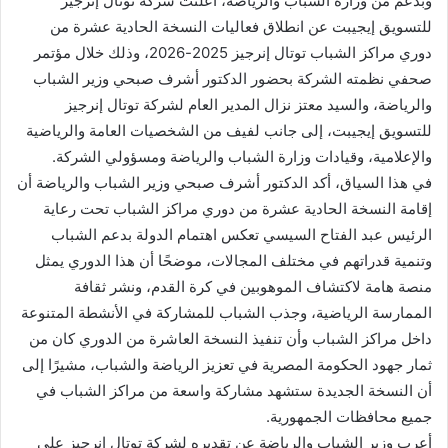
وبدعم من وزارة الشباب والرياضة، أعلنت شركة توتال إنرجيز
للتسويق إيجيبت عن انطلاق فعاليات النسخة الحادية عشرة من
دوري مراكز الشباب توتال إنرجيز 2025-2026، وذلك خلال مؤتمر
صحفي نظمته الشركة بحضور الدكتور أشرف صبحي وزير الشباب
والرياضة، والسيد معتز نزال المدير العام لشركة توتال إنرجيز
للتسويق إيجيبت، إلى جانب لفيف من الشخصيات العامة والرياضية
والإعلامية، وقيادات وزارة الشباب والرياضة ومسؤولي الشركة.
في هذا السياق، أكد الدكتور أشرف صبحي وزير الشباب والرياضة أن
إقامة النسخة الحادية عشرة من دوري مراكز الشباب تحت رعاية
الرئيس عبد الفتاح السيسي تعكس اهتمام الدولة بدعم الشباب
وتنمية قدراتهم في مختلف المجالات، موضحًا أن هذا الدوري يمثل
منصة هامة لاكتشاف الموهوبين في كرة القدم، ونشر ثقافة
الممارسة الرياضية، وجذب الشباب للمشاركة في الأنشطة المتنوعة
داخل مراكز الشباب وأن تنفيذ النسخة العاشرة من الدوري كان من
ثمار جهود الحكومة المصرية في تعزيز الرياضة والشباب، مشيرًا إلى
أن النسخة الجديدة ستشهد مشاركة واسعة من مراكز الشباب في
جميع محافظات الجمهورية.
أعرب وزير الشباب والرياضة عن تقديره لشركة توتال إنرجيز على