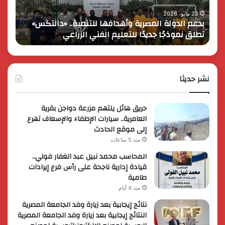
تطلق
على
نموذجًا
انطلاق
23 مايو، 2026
17 مايو، 26
بدعم الدولة المصرية وأهدافها للتنمية.. «دالتكس»
كاي
جديدًا
في
تطلق نموذجًا جديدًا للتعليم الفني الزراعي
في 
للتعليم
مصر
الفني
وتُطلق
الزراعي
عروضاً
ترويجي
نشر حديثا
حصرية
لعملائه
حريق هائل يلتهم مزرعة دواجن بقرية
العامرية.. سيارات الإطفاء والإسعاف تهرع
إلى موقع الحادث
منذ 5 ساعات
المحاسب محمد نبيل عبد الغفار فولي..
قيادة إدارية ناجحة على رأس فرع إيرادات
طامية
منذ 4 أيام
نتائج إيجابية بعد زيارة وفد الجامعة المصرية
النتائج إيجابية بعد زيارة وفد الجامعة المصرية