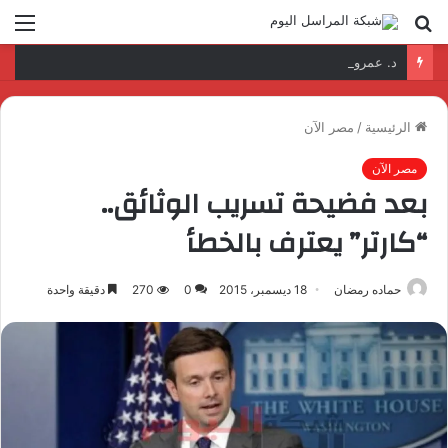
بحث
الق
عن
د. عمرو السمدوني: تأهيل الكوادر الرقمية مفتاح تطوير قطاع النقل واللوجستيات
الرئيسية
/
مصر الآن
مصر الآن
بعد فضيحة تسريب الوثائق..
“كارتر” يعترف بالخطأ
حماده رمضان
18 ديسمبر، 2015
0
270
دقيقة واحدة