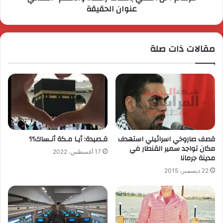
عنوان الحقيقة
مقالات ذات صلة
قصف صاروخي اسرائيلي استهدف
قـصيدة: أيـا مـكة أنـساك؟؟
مكان تواجد سمير القنطار في
17 أغسطس، 2022
مدينة جرمانا
22 ديسمبر، 2015