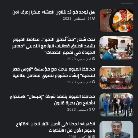
هل توجد فوائد لتناول العشاء مبكرا إعرف الان
21 أغسطس، 2023
تحت شعار “معاً نُحقق التميز”.. محافظ الفيوم
يشهد انطلاق فعاليات البرنامج التدريبي “معايير
الجودة في تقديم الخدمات”
3 ديسمبر، 2023
محافظ الفيوم يبحث مع مؤسسة “تروس مصر
للتنمية” إنشاء مشروع تنموي متكامل بطامية
3 ديسمبر، 2023
محافظ الفيوم يتفقد شركة “إميسال” لاستخراج
الأملاح من بحيرة قارون
3 ديسمبر، 2023
الكهرباء: نجحنا فى تأمين التيار للجان الاقتراع
باليوم الأول من الانتخابات
19 أكتوبر، 2015