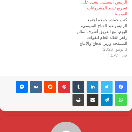
الرئيس السيسي يشدد على
تسريع تنفيذ المشروعات
القومية
كتب حماده جمعه اجتمع
الرئيس عبد الفتاح السيسي،
اليوم، مع الفريق أشرف سالم
زاهر القائد العام للقوات
المسلحة وزير الدفاع والإنتاج
3 يونيو، 2026
الحربي، واللواء أمير سيد أحمد
في "عاجل"
مستشار رئيس الجمهورية
للتخطيط العمراني، واللواء أ.ح
محمد ربيع رئيس هيئة عمليات
القوات المسلحة. وأوضح
المتحدث الرسمي باسم رئاسة
لينكدإن
بينتيريست
ماسنجر
الجمهورية أن الاجتماع تناول
عددًا…
واتساب
تيلقرام
مشاركة عبر البريد
طباعة