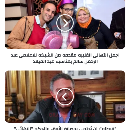
اجمل التهانى القلبيه مقدمه من الشبكه للاعلامى عبد
الرحمن سالم بمناسبه عيد الميلاد
"قرطام": لن أحتمي بحصانة زائفة.. والحكم "النهائي"