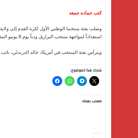
كتب حماده جمعه
استعداداً لمواجهة منتخب البرازيل ودياً يوم 6 يونيو المقبل، في إطار تحضيراته لخوض بطولة كأس العالم 2026.
ويترأس بعثة المنتخب في أمريكا، خالد الدرندلي، نائب 
شارك هذا الموضوع:
معجب بهذه: