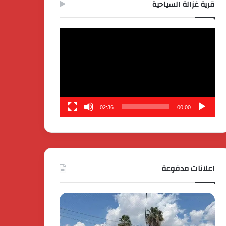
قرية غزالة السياحية
مشغل
الفيديو
02:36
00:00
اعلانات مدفوعة
كايي
تفاصيل
موتورز
إطلاق
للسيارات
قمة