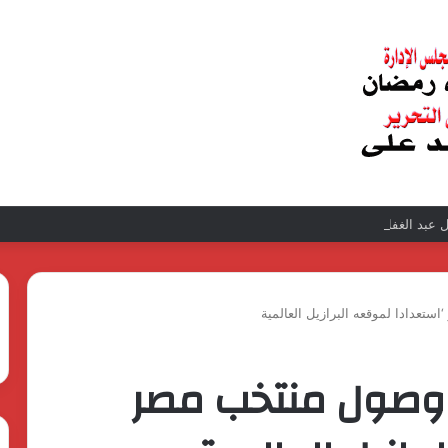
عبد الغفار فولي.. قيادة إدارية ناجحة على رأس فرع إيرادات طامية
ران وصول منتخب مصر