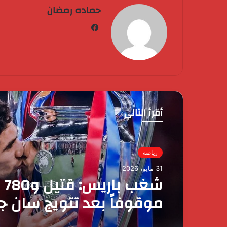
حماده رمضان
فيسبوك
أقرأ التالي
رياضة
23 مايو، 2026
ليلة تتويج الزمالك.. القصة
الكاملة لإنهاء حياة طالب
مركز شباب الجزيرة
كردان
جولد