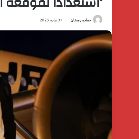
‘استعدادا لموقعه الب
حماده رمضان
31 مايو، 2026
كتشف
The
فخامة
First
لهدوء
Group