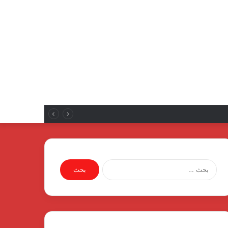
البحث
عن: