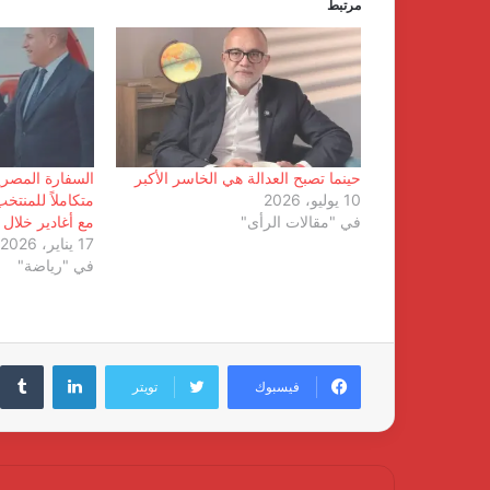
مرتبط
حينما تصبح العدالة هي الخاسر الأكبر
السفارة المصري
10 يوليو، 2026
متكاملاً للمنتخ
في "مقالات الرأى"
مع أغادير خلال 
17 يناير، 2026
في "رياضة"
لينكدإن
فيسبوك
تويتر