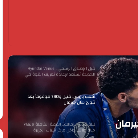
وكيل وزارة الشباب والرياضة بالفيوم
يستقبل رئيس مجلس إدارة مركز التنمية
الشبابيه بابشواى
قبل الإطلاق الرسمي.. Hyundai Venue
الجديدة تستعد لإعادة تعريف القوة في
فئة الـ SUV المدمجة بمحرك 1.6 لتر
شغب باريس: قتيل و780 موقوفاً بعد
تتويج سان جيرمان
ليلة تتويج الزمالك.. القصة الكاملة لإنهاء
حياة طالب داخل مركز شباب الجزيرة
 داخل
ألفا روميو 33 سترادالي تحتفي بتسليمات
تاريخية عبر قارتين
الحرس
رئ
الثوري
ال