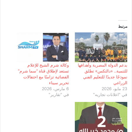
مرتبط
بدعم الدولة المصرية وأهدافها
وكالة شرم الشيخ للإعلام
للتنمية.. «دالتكس» تطلق
تستعد لإطلاق قناة “سما شرم”
نموذجًا جديدًا للتعليم الفني
الفضائية تزامنًا مع احتفالات
الزراعي
تحرير سيناء
23 مايو، 2026
6 مارس، 2026
في "اعلانات تجاريه"
في "تقارير"