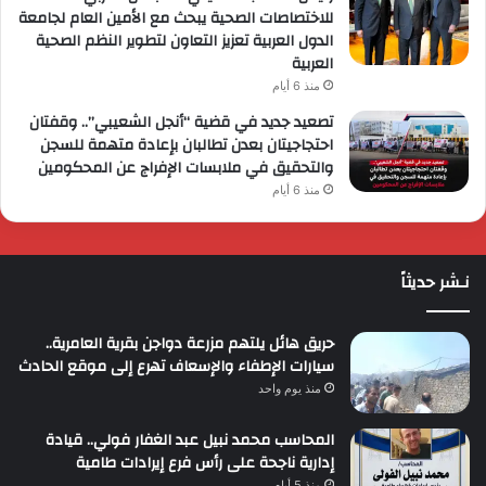
للاختصاصات الصحية يبحث مع الأمين العام لجامعة
الدول العربية تعزيز التعاون لتطوير النظم الصحية
العربية
منذ 6 أيام
تصعيد جديد في قضية “أنجل الشعيبي”.. وقفتان
احتجاجيتان بعدن تطالبان بإعادة متهمة للسجن
والتحقيق في ملابسات الإفراج عن المحكومين
منذ 6 أيام
نـشر حديثاً
حريق هائل يلتهم مزرعة دواجن بقرية العامرية..
سيارات الإطفاء والإسعاف تهرع إلى موقع الحادث
منذ يوم واحد
المحاسب محمد نبيل عبد الغفار فولي.. قيادة
إدارية ناجحة على رأس فرع إيرادات طامية
منذ 5 أيام