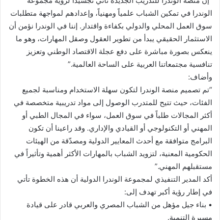
“إن منصة الوندرا للتدريب الجديدة تأتي تجسيداً لرؤية مجموعة
الوندرا في تمكين الشباب علمياً ومهنياً، وإعدادهم لمواجهة متطلبات
سوق العمل المحلي والدولي بكفاءة واقتدار. إننا في الوندرا نؤمن أن
الاستثمار الحقيقي يبدأ من تطوير العقول وصقل المهارات، وهو ما
ينعكس بصورة مباشرة على دفع عجلة الاقتصاد الوطني وتعزيز
تنافسية مجتمعاتنا العربية على الساحة العالمية.”
وأضاف:
“تم تصميم منصة الوندرا لتكون سهلة الاستخدام ومناسبة لجميع
الفئات، حيث تتيح للمتدرب الوصول إلى مواد تدريبية متخصصة في
أكثر المجالات طلباً في سوق العمل، سواء في المجال الطبي أو
المهني أو التكنولوجي أو القيادي والإداري. وقد راعينا أن تكون
البرامج متوافقة مع أحدث المعايير الدولية ومصدّقة من الهيئات
الحكومية المعنية، لتزويد الشباب بالمهارات الأكثر أهمية وتأثيراً في
مستقبلهم المهني.”
أكد المدير التنفيذي لمجموعة الوندرا الدولية أن هذه الخطوة تأتي
في إطار رؤية أكبر تهدف إلى:
• بناء جيل مؤهل من الشباب المصري والعربي قادر على قيادة
مسيرة التنمية.