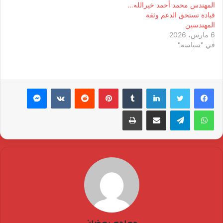
المهندس محمد أحمد خيرالله…
قيادة تستحق الدعم وثقة
المهندسين
6 مارس، 2026
في "سياسة"
لينكدإن
بينتيريست
ماسنجر
واتساب
تيلقرام
مشاركة عبر البريد
طباعة