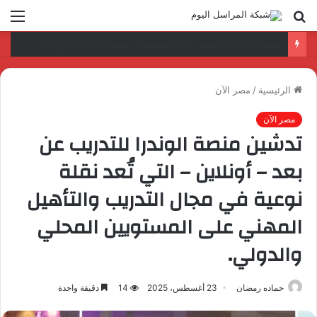
بحث
الق
عن
د. عمرو السمدوني: تأهيل الكوادر الرقمية مفتاح تطوير قطاع النقل واللوجستيات
الرئيسية
/
مصر الآن
مصر الآن
تدشين منصة الوندرا للتدريب عن
بعد – أونلاين – التي تُعد نقلة
نوعية في مجال التدريب والتأهيل
المهني على المستويين المحلي
والدولي.
حماده رمضان
23 أغسطس، 2025
14
دقيقة واحدة