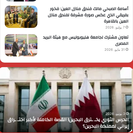
أسامة الصبحي مالك فندق منازل العين: فخور
بفريقي الذي عكس صورة مشرفة لفندق منازل
العين بالقاهرة
7 يوليو، 2026
تعاون مشترك لجامعة هليوبوليس مع هيئة البريد
المصرى
31 مايو، 2026
لحرس
ر
لثوري
ا
خـ
ي
ترق
ض
لبحرين!
م
لقصة
م
لكاملة
و
أكبر
ا
3 يونيو، 2026
الحرس الثوري يخـ ـترق البحرين! القصة الكاملة لأكبر اختـ ـراق
ختـ
ا
إيراني لمملكة البحرين؟
راق
إ
يراني
ع