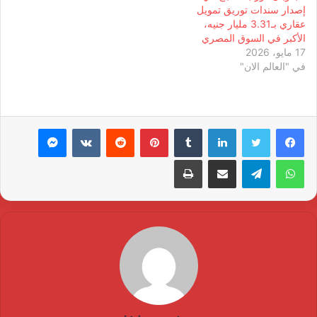
إصدار سندات توريق تمويل
عقاري بـ3.31 مليار جنيه،
الأكبر في السوق المصري
17 مايو، 2026
في "العالم الان"
لينكدإن
بينتيريست
ماسنجر
واتساب
تيلقرام
مشاركة عبر البريد
طباعة