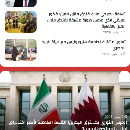
أسامة الصبحي مالك فندق منازل العين: فخور
بفريقي الذي عكس صورة مشرفة لفندق منازل
العين بالقاهرة
7 يوليو، 2026
تعاون مشترك لجامعة هليوبوليس مع هيئة البريد
المصرى
31 مايو، 2026
لحرس
ر
لثوري
ا
خـ
ي
ترق
ض
لبحرين!
م
لقصة
م
لكاملة
و
أكبر
ا
3 يونيو، 2026
الحرس الثوري يخـ ـترق البحرين! القصة الكاملة لأكبر اختـ ـراق
ختـ
ا
إيراني لمملكة البحرين؟
راق
إ