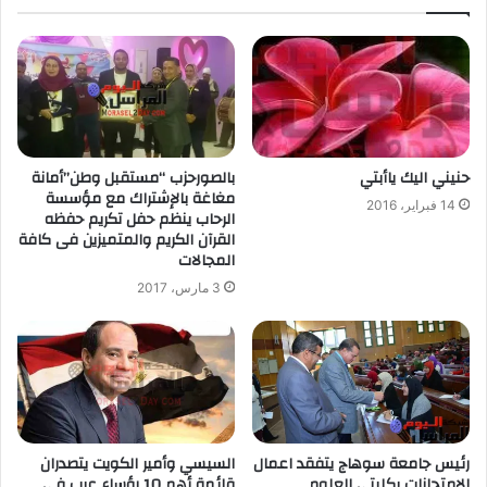
حنيني اليك ياأبتي
بالصورحزب “مستقبل وطن”أمانة
مغاغة بالإشتراك مع مؤسسة
14 فبراير، 2016
الرحاب ينظم حفل تكريم حفظه
القرآن الكريم والمتميزين فى كافة
المجالات
3 مارس، 2017
رئيس جامعة سوهاج يتفقد اعمال
السيسي وأمير الكويت يتصدران
الامتحانات بكليتي العلوم
قائمة أهم 10 رؤساء عرب في