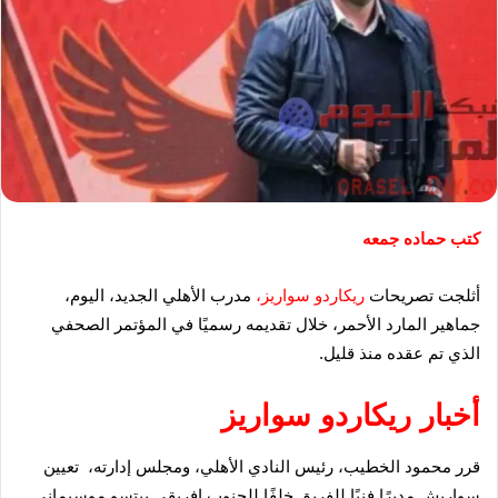
كتب حماده جمعه
أثلجت تصريحات
ريكاردو سواريز،
مدرب الأهلي الجديد، اليوم،
جماهير المارد الأحمر، خلال تقديمه رسميًا في المؤتمر الصحفي
الذي تم عقده منذ قليل.
أخبار ريكاردو سواريز
قرر محمود الخطيب، رئيس النادي الأهلي، ومجلس إدارته، تعيين
سواريش مديرًا فنيًا للفريق خلفًا للجنوب إفريقي بيتسو موسيماني.