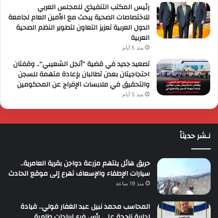
رئيس المكتب التنفيذي للمجلس العربي
للاختصاصات الصحية يبحث مع الأمين العام لجامعة
الدول العربية تعزيز التعاون لتطوير النظم الصحية
العربية
منذ 5 أيام
تصعيد جديد في قضية “أنجل الشعيبي”.. وقفتان
احتجاجيتان بعدن تطالبان بإعادة متهمة للسجن
والتحقيق في ملابسات الإفراج عن المحكومين
منذ 5 أيام
نـشر حديثاً
حريق هائل يلتهم مزرعة دواجن بقرية العامرية..
سيارات الإطفاء والإسعاف تهرع إلى موقع الحادث
منذ 19 ساعة
المحاسب محمد نبيل عبد الغفار فولي.. قيادة
إدارية ناجحة على رأس فرع إيرادات طامية