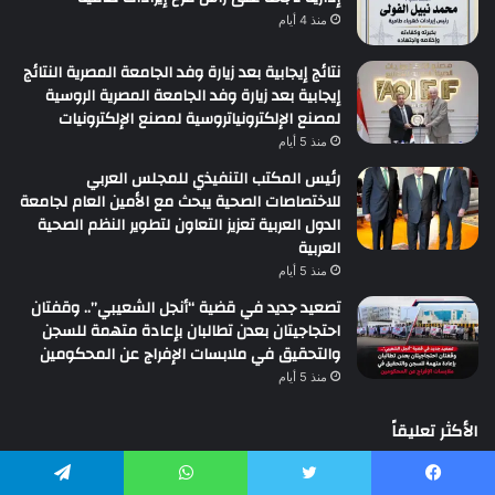
منذ 4 أيام
نتائج إيجابية بعد زيارة وفد الجامعة المصرية النتائج
إيجابية بعد زيارة وفد الجامعة المصرية الروسية
لمصنع الإلكترونياتروسية لمصنع الإلكترونيات
منذ 5 أيام
رئيس المكتب التنفيذي للمجلس العربي
للاختصاصات الصحية يبحث مع الأمين العام لجامعة
الدول العربية تعزيز التعاون لتطوير النظم الصحية
العربية
منذ 5 أيام
تصعيد جديد في قضية “أنجل الشعيبي”.. وقفتان
احتجاجيتان بعدن تطالبان بإعادة متهمة للسجن
والتحقيق في ملابسات الإفراج عن المحكومين
منذ 5 أيام
الأكثر تعليقاً
هل توجد فوائد لتناول العشاء مبكرا إعرف الان
يسبوك
تويتر
واتساب
تيلقرام