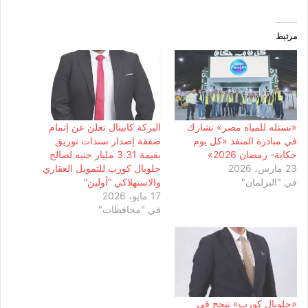
مرتبط
«نستله للمياه مصر» تشارك
البركة كابيتال تعلن عن إتمام
في مبادرة المنفذ «كل يوم
صفقة إصدار سندات توريق
حكاية- رمضان 2026»
بقيمة 3.31 مليار جنيه لصالح
23 مارس، 2026
جلوبال كورب للتمويل العقاري
في "البرلمان"
والاستهلاكي “أولين”
17 مايو، 2026
في "محافظات"
«جلوبال كورب» تنجح في