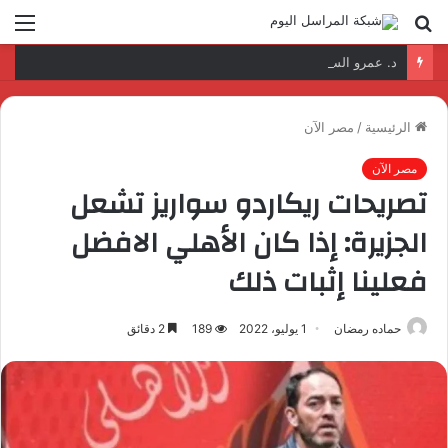
بحث
الق
عن
د. عمرو السمدوني: تأهيل الكوادر الرقمية مفتاح تطوير قطاع النقل واللوجستيات
الرئيسية
/
مصر الآن
مصر الآن
تصريحات ريكاردو سواريز تشعل
الجزيرة: إذا كان الأهلي الافضل
فعلينا إثبات ذلك
حماده رمضان
1 يوليو، 2022
189
2 دقائق