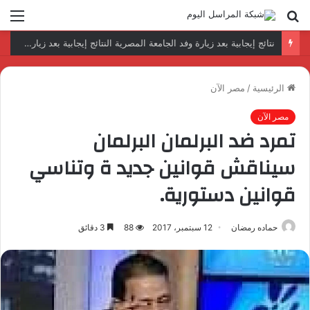
بحث
الق
عن
رئيس المكتب التنفيذي للمجلس العربي للاختصاصات الصحية يبحث مع الأمين العام لجامعة الدول العربية تعزيز التعاون لتطوير النظم الصحية العربية
الرئيسية
/
مصر الآن
مصر الآن
تمرد ضد البرلمان البرلمان
سيناقش قوانين جديد ة وتناسي
قوانين دستورية.
حماده رمضان
12 سبتمبر، 2017
88
3 دقائق