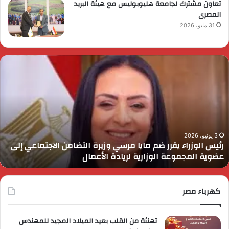
تعاون مشترك لجامعة هليوبوليس مع هيئة البريد
المصرى
31 مايو، 2026
ئيس
ا
لوزراء
ا
قرر
ي
م
د
ايا
ا
رسي
ا
زيرة
ف
لتضامن
ا
3 يونيو، 2026
رئيس الوزراء يقرر ضم مايا مرسي وزيرة التضامن الاجتماعي إلى
لاجتماعي
و
عضوية المجموعة الوزارية لريادة الأعمال
لى
ا
ضوية
ا
لمجموعة
لوزارية
كهرباء مصر
ريادة
لأعمال
تهنئة من القلب بعيد الميلاد المجيد للمهندس