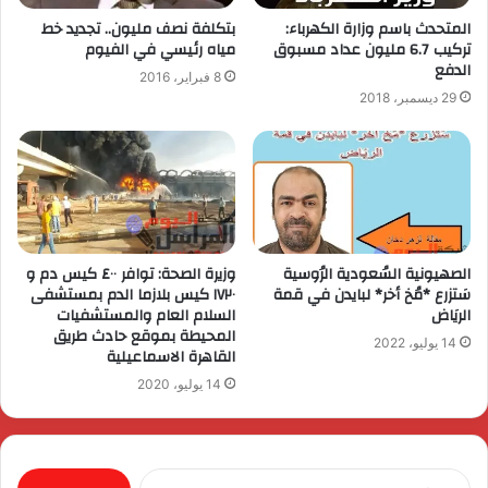
المتحدث باسم وزارة الكهرباء:
بتكلفة نصف مليون.. تجديد خط
تركيب 6.7 مليون عداد مسبوق
مياه رئيسي في الفيوم
الدفع
8 فبراير، 2016
29 ديسمبر، 2018
الصهيونية السُعودية الرُوسية
وزيرة الصحة: توافر ٤٠٠ كيس دم و
سَتزرع *مُخ أخر* لبايدن في قمة
١٧٢٠ كيس بلازما الدم بمستشفى
الريَاض
السلام العام والمستشفيات
المحيطة بموقع حادث طريق
14 يوليو، 2022
القاهرة الاسماعيلية
14 يوليو، 2020
البحث