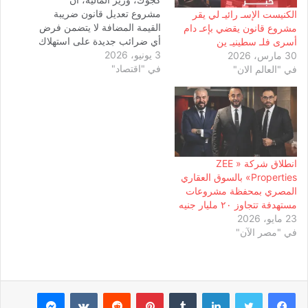
مشروع تعديل قانون ضريبة
الكنيست الإسـ رائيـ لي يقر
القيمة المضافة لا يتضمن فرض
مشروع قانون يقضي بإعـ دام
أي ضرائب جديدة على استهلاك
أسرى فلـ سطينيـ ين
3 يونيو، 2026
الغاز الطبيعي للمنازل، مشددًا
30 مارس، 2026
في "اقتصاد"
على أن المواطنين لن يتحملوا
في "العالم الان"
أي أعباء إضافية أو زيادات في
أسعار الغاز نتيجة التعديلات
المقترحة. وأوضح الوزير، خلال
مناقشات مشروع القانون
أمام…
انطلاق شركة « ZEE
Properties» بالسوق العقاري
المصري بمحفظة مشروعات
مستهدفة تتجاوز ٢٠ مليار جنيه
23 مايو، 2026
في "مصر الآن"
لينكدإن
بينتيريست
ماسنجر