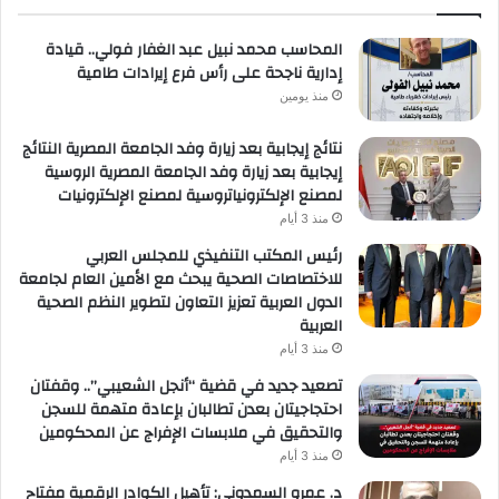
المحاسب محمد نبيل عبد الغفار فولي.. قيادة
إدارية ناجحة على رأس فرع إيرادات طامية
منذ يومين
نتائج إيجابية بعد زيارة وفد الجامعة المصرية النتائج
إيجابية بعد زيارة وفد الجامعة المصرية الروسية
لمصنع الإلكترونياتروسية لمصنع الإلكترونيات
منذ 3 أيام
رئيس المكتب التنفيذي للمجلس العربي
للاختصاصات الصحية يبحث مع الأمين العام لجامعة
الدول العربية تعزيز التعاون لتطوير النظم الصحية
العربية
منذ 3 أيام
تصعيد جديد في قضية “أنجل الشعيبي”.. وقفتان
احتجاجيتان بعدن تطالبان بإعادة متهمة للسجن
والتحقيق في ملابسات الإفراج عن المحكومين
منذ 3 أيام
د. عمرو السمدوني: تأهيل الكوادر الرقمية مفتاح