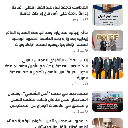
المحاسب محمد نبيل عبد الغفار فولي.. قيادة
إدارية ناجحة على رأس فرع إيرادات طامية
منذ يومين
نتائج إيجابية بعد زيارة وفد الجامعة المصرية النتائج
إيجابية بعد زيارة وفد الجامعة المصرية الروسية
لمصنع الإلكترونياتروسية لمصنع الإلكترونيات
منذ 3 أيام
رئيس المكتب التنفيذي للمجلس العربي
للاختصاصات الصحية يبحث مع الأمين العام لجامعة
الدول العربية تعزيز التعاون لتطوير النظم الصحية
العربية
منذ 3 أيام
تصعيد جديد في قضية “أنجل الشعيبي”.. وقفتان
احتجاجيتان بعدن تطالبان بإعادة متهمة للسجن
والتحقيق في ملابسات الإفراج عن المحكومين
منذ 3 أيام
د. عمرو السمدوني: تأهيل الكوادر الرقمية مفتاح
تطوير قطاع النقل واللوجستيات