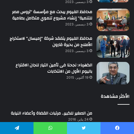
3 ديسمبر، 2023
محافظ الفيوم يبحث مع مؤسسة “تروس مصر
للتنمية” إنشاء مشروع تنموي متكامل بطامية
3 ديسمبر، 2023
محافظ الفيوم يتفقد شركة “إميسال” لاستخراج
الأملاح من بحيرة قارون
3 ديسمبر، 2023
الكهرباء: نجحنا فى تأمين التيار للجان الاقتراع
باليوم الأول من الانتخابات
19 أكتوبر، 2015
الأكثر مشاهدة
من الصغير للكبير.. مرتبات القضاة وأعضاء النيابة
24 يناير، 2016
أثرياء الكهرباء يستولون على مساكن الكهرباء
يسبوك
تويتر
واتساب
تيلقرام