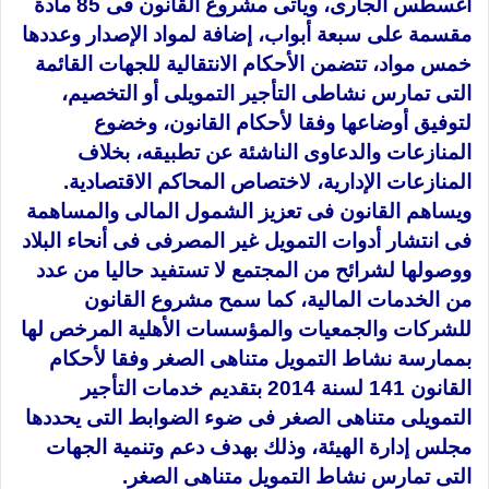
أغسطس الجارى، ويأتى مشروع القانون فى 85 مادة
مقسمة على سبعة أبواب، إضافة لمواد الإصدار وعددها
خمس مواد، تتضمن الأحكام الانتقالية للجهات القائمة
التى تمارس نشاطى التأجير التمويلى أو التخصيم،
لتوفيق أوضاعها وفقا لأحكام القانون، وخضوع
المنازعات والدعاوى الناشئة عن تطبيقه، بخلاف
المنازعات الإدارية، لاختصاص المحاكم الاقتصادية.
ويساهم القانون فى تعزيز الشمول المالى والمساهمة
فى انتشار أدوات التمويل غير المصرفى فى أنحاء البلاد
ووصولها لشرائح من المجتمع لا تستفيد حاليا من عدد
من الخدمات المالية، كما سمح مشروع القانون
للشركات والجمعيات والمؤسسات الأهلية المرخص لها
بممارسة نشاط التمويل متناهى الصغر وفقا لأحكام
القانون 141 لسنة 2014 بتقديم خدمات التأجير
التمويلى متناهى الصغر فى ضوء الضوابط التى يحددها
مجلس إدارة الهيئة، وذلك بهدف دعم وتنمية الجهات
التى تمارس نشاط التمويل متناهى الصغر.