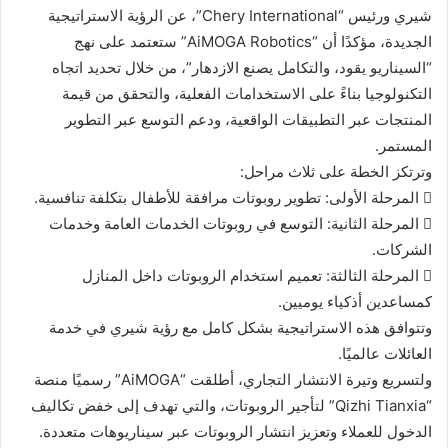
شيري ورئيس “Chery International”، عن الرؤية الاستراتيجية
الجديدة، مؤكدًا أن “AiMOGA Robotics” ستعتمد على نهج
“السيناريو يقود، والتكامل يصنع الازدهار”، من خلال تحديد اتجاه
التكنولوجيا بناءً على الاستخدامات الفعلية، والتحقق من قيمة
المنتجات عبر التطبيقات الواقعية، ودعم التوسع عبر التطوير
المستمر.
وترتكز الخطة على ثلاث مراحل:
 المرحلة الأولى: تطوير روبوتات مرافقة للأطفال بتكلفة تنافسية.
 المرحلة الثانية: التوسع في روبوتات الخدمات العامة وخدمات
الشركات.
 المرحلة الثالثة: تعميم استخدام الروبوتات داخل المنازل
كمساعدين أذكياء يوميين.
وتتوافق هذه الاستراتيجية بشكل كامل مع رؤية شيري في خدمة
العائلات عالميًا.
ولتسريع وتيرة الانتشار التجاري، أطلقت “AiMOGA” رسميًا منصة
“Qizhi Tianxia” لتأجير الروبوتات، والتي تهدف إلى خفض تكاليف
الدخول للعملاء وتعزيز انتشار الروبوتات عبر سيناريوهات متعددة.