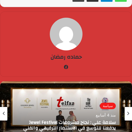
حماده رمضان
فيسبوك
سياسة
23 مايو، 2026
زلزال في سوق العقارات: 400 مليار جنيه
“مغسولة” في الفيوم وأكتوبر!.