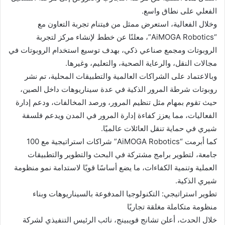
الفعلي على نطاق واسع.
وخلال الفعالية، استعرض ممثل من فيتنام تجربة التعاون مع
“AiMOGA Robotics”، معلنًا عن خطط لإنشاء مركز لتجربة
الروبوتات ومجمع صناعي ذكي، بهدف توسيع استخدام الروبوتات في
مجالات النقل، والرعاية الصحية، والتعليم، وغيرها.
وبالاعتماد على الشراكات العالمية والتطبيقات المحلية، تم نشر
روبوتات شرطة المرور الذكية في عدة سيناريوهات داخل الصين،
حيث تقوم بمهام مثل تنظيم المرور، ورصد المخالفات، ودعم إدارة
الفعاليات، مما يعزز كفاءة إدارة المرور في المدن ويدعم فلسفة
شيري في حماية تنقل العائلات عالميًا.
كما أبرمت “AiMOGA Robotics” شراكات استراتيجية مع 100
جامعة، لتطوير برامج مشتركة في البحث والتطوير والتطبيقات
العملية وتنمية الكفاءات، ما يضع أساسًا قويًا لاستدامة نمو منظومة
شيري الذكية.
تطوير استراتيجي: التكنولوجيا المدفوعة بالسيناريوهات وبناء
منظومة متكاملة مغلقة تجاريًا
خلال الحدث، أعلن تشانج قويبينج، نائب الرئيس التنفيذي لشركة