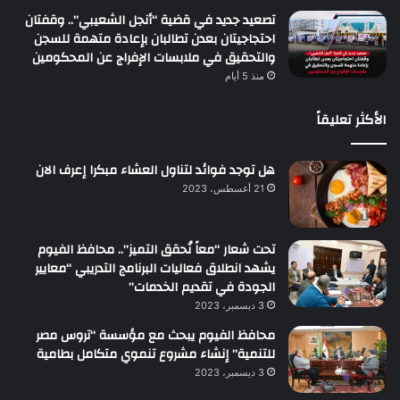
تصعيد جديد في قضية “أنجل الشعيبي”.. وقفتان
احتجاجيتان بعدن تطالبان بإعادة متهمة للسجن
والتحقيق في ملابسات الإفراج عن المحكومين
منذ 5 أيام
الأكثر تعليقاً
هل توجد فوائد لتناول العشاء مبكرا إعرف الان
21 أغسطس، 2023
تحت شعار “معاً نُحقق التميز”.. محافظ الفيوم
يشهد انطلاق فعاليات البرنامج التدريبي “معايير
الجودة في تقديم الخدمات”
3 ديسمبر، 2023
محافظ الفيوم يبحث مع مؤسسة “تروس مصر
للتنمية” إنشاء مشروع تنموي متكامل بطامية
3 ديسمبر، 2023