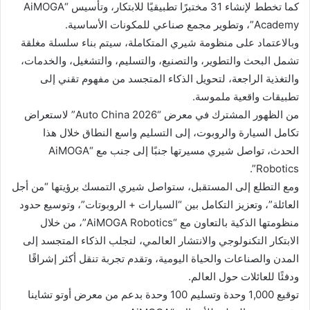
كما تخطط لإنشاء 31 مختبرًا تطبيقيًا للابتكار، وتأسيس “AiMOGA
Academy”، وتطوير مجمع صناعي للمكونات الأساسية.
وبالاعتماد على منظومة شيري المتكاملة، سيتم بناء سلسلة مغلقة
تشمل البحث والتطوير، والتصنيع، والتسليم، والتشغيل، والخدمات،
والتغذية الراجعة، لتحويل الذكاء المتجسد من مفهوم تقني إلى
تطبيقات واقعية ملموسة.
من الظهور المشترك في معرض “Auto China 2026” لاستعراض
تكامل السيارة والروبوت، إلى التسليم واسع النطاق خلال هذا
الحدث، تواصل شيري مسيرتها جنبًا إلى جنب مع “AiMOGA
Robotics”.
ومع التطلع إلى المستقبل، ستواصل شيري التمسك برؤيتها “من أجل
العائلة”، وتعزيز التكامل بين “السيارات + الروبوتات”، وتوسيع حدود
منظومتها الذكية بالتعاون مع “AiMOGA Robotics”، من خلال
الابتكار التكنولوجي والانتشار العالمي، لتجلب الذكاء المتجسد إلى
المدن والصناعات والحياة اليومية، وتقدم تجربة تنقل أكثر إشراقًا
ودفئًا للعائلات حول العالم.
توقيع 1,000 وحدة وتسليم 100 وحدة بدعم من معرض أوتو تشاينا