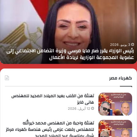
لسيسي
م
ثمن
ا
ور
ن
لقوات
ل
لمسلحة
ا
ي
و
لتنمية
ا
3 يونيو، 2026
الرئيس السيسي يثمن دور القوات المسلحة في التنمية
حماية
ب
وحماية الأمن القومي
لأمن
ا
لقومي
كهرباء مصر
تهنئة من القلب بعيد الميلاد المجيد للمهندس
هانى فايز
12 أبريل، 2026
تهنئة واجبة من المهندس محمد خيرالله
للمهندس رفعت عزمى رئيس هندسة كهرباء مركز
شرق بمناسبة عيد الميلاد المجيد