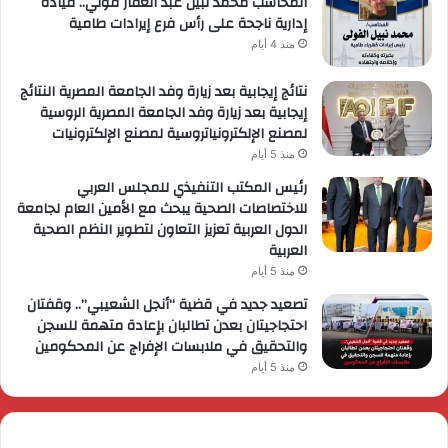
المحاسب محمد نبيل عبد الغفار فولي.. قيادة
إدارية ناجحة على رأس فرع إيرادات طامية
منذ 4 أيام
نتائج إيجابية بعد زيارة وفد الجامعة المصرية النتائج
إيجابية بعد زيارة وفد الجامعة المصرية الروسية
لمصنع الإلكترونياتروسية لمصنع الإلكترونيات
منذ 5 أيام
رئيس المكتب التنفيذي للمجلس العربي
للاختصاصات الصحية يبحث مع الأمين العام لجامعة
الدول العربية تعزيز التعاون لتطوير النظم الصحية
العربية
منذ 5 أيام
تصعيد جديد في قضية “أنجل الشعيبي”.. وقفتان
احتجاجيتان بعدن تطالبان بإعادة متهمة للسجن
والتحقيق في ملابسات الإفراج عن المحكومين
منذ 5 أيام