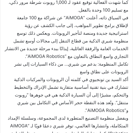
كما شهدت الفعالية توقيع عقود لـ 1,000 روبوت شرطة مرور ذكي،
مع تسليم 100 وحدة بالفعل.
في السياق ذاته، أعلنت “AiMOGA” عن شراكة مع 100 جامعة
لإطلاق برامج تطوير المواهب، إلى جانب الكشف عن رؤية
استراتيجية جديدة ومنصة لتأجير الروبوتات. ويعكس ذلك توسع
منظومة شيري الذكية من قطاع التنقل إلى مجالات أوسع تشمل
الخدمات العامة والرفقة العائلية، إيذانًا ببدء مرحلة جديدة من الانتشار
التجاري واسع النطاق بالتعاون مع “AiMOGA Robotics”.
تكامل المنظومة: بدعم من شيري… من ذكاء السيارات إلى نشر
الروبوتات على نطاق واسع
أكد السيد ين تونجيوي في كلمته أن الروبوتات والمركبات الذكية
تتشارك في بنية تقنية أساسية متقاربة تشمل الإدراك والتخطيط
والتحكم، مشيرًا إلى أن السيارة الذكية هي في جوهرها “روبوت
متنقل”. وتُعد هذه النقطة حجر الأساس في التكامل بين شيري
و”AiMOGA Robotics”.
وبفضل منظومة التصنيع المتطورة لدى المجموعة، وسلسلة الإمداد
المتكاملة، وانتشارها العالمي، توفر شيري دعمًا قويًا لـ “AiMOGA