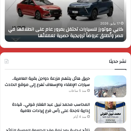
اب
كومب
الـ
نسي
13
بال
بالمتحف
زايد
8 فبراير، 2026
تفاصيل إطلاق قمة رايز اب الـ 13 بالمتحف المصري الكبير
ا
المصري
أحد
برؤية جديدة وتوسع عالمي
أ
الكبير
مشر
برؤية
شرك
جديدة
جول
وتوسع
لاند
عالمي
نشر حديثا
حريق هائل يلتهم مزرعة دواجن بقرية العامرية..
سيارات الإطفاء والإسعاف تهرع إلى موقع الحادث
منذ 5 ساعات
المحاسب محمد نبيل عبد الغفار فولي.. قيادة
إدارية ناجحة على رأس فرع إيرادات طامية
منذ 4 أيام
نتائج إيجابية بعد زيارة وفد الجامعة المصرية النتائج