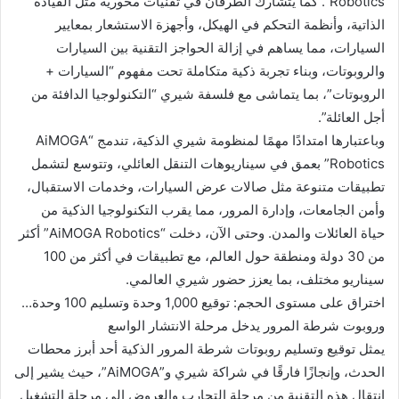
Robotics”. كما يتشارك الطرفان في تقنيات محورية مثل القيادة
الذاتية، وأنظمة التحكم في الهيكل، وأجهزة الاستشعار بمعايير
السيارات، مما يساهم في إزالة الحواجز التقنية بين السيارات
والروبوتات، وبناء تجربة ذكية متكاملة تحت مفهوم “السيارات +
الروبوتات”، بما يتماشى مع فلسفة شيري “التكنولوجيا الدافئة من
أجل العائلة”.
وباعتبارها امتدادًا مهمًا لمنظومة شيري الذكية، تندمج “AiMOGA
Robotics” بعمق في سيناريوهات التنقل العائلي، وتتوسع لتشمل
تطبيقات متنوعة مثل صالات عرض السيارات، وخدمات الاستقبال،
وأمن الجامعات، وإدارة المرور، مما يقرب التكنولوجيا الذكية من
حياة العائلات والمدن. وحتى الآن، دخلت “AiMOGA Robotics” أكثر
من 30 دولة ومنطقة حول العالم، مع تطبيقات في أكثر من 100
سيناريو مختلف، بما يعزز حضور شيري العالمي.
اختراق على مستوى الحجم: توقيع 1,000 وحدة وتسليم 100 وحدة…
وروبوت شرطة المرور يدخل مرحلة الانتشار الواسع
يمثل توقيع وتسليم روبوتات شرطة المرور الذكية أحد أبرز محطات
الحدث، وإنجازًا فارقًا في شراكة شيري و”AiMOGA”، حيث يشير إلى
انتقال هذه التقنية من مرحلة التجارب والعروض إلى مرحلة التشغيل