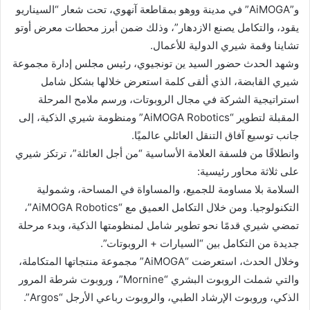
و”AiMOGA” في مدينة ووهو بمقاطعة آنهوي، تحت شعار “السيناريو
يقود، والتكامل يصنع الازدهار”، وذلك ضمن أبرز محطات معرض أوتو
تشاينا وقمة شيري الدولية للأعمال.
وشهد الحدث حضور السيد ين تونجيوي، رئيس مجلس إدارة مجموعة
شيري القابضة، الذي ألقى كلمة استعرض خلالها بشكل شامل
استراتيجية الشركة في مجال الروبوتات، ورسم ملامح المرحلة
المقبلة لتطوير “AiMOGA Robotics” ومنظومة شيري الذكية، إلى
جانب توسيع آفاق التنقل العائلي عالميًا.
وانطلاقًا من فلسفة العلامة الأساسية “من أجل العائلة”، ترتكز شيري
على ثلاثة محاور رئيسية:
السلامة بلا مساومة للجميع، والمساواة في المساحة، وشمولية
التكنولوجيا. ومن خلال التكامل العميق مع “AiMOGA Robotics”،
تمضي شيري قدمًا نحو تطوير شامل لمنظومتها الذكية، وبدء مرحلة
جديدة من التكامل بين “السيارات + الروبوتات”.
وخلال الحدث، استعرضت “AiMOGA” مجموعة منتجاتها المتكاملة،
والتي شملت الروبوت البشري “Mornine”، وروبوت شرطة المرور
الذكي، وروبوت الإرشاد الطبي، والروبوت رباعي الأرجل “Argos”.