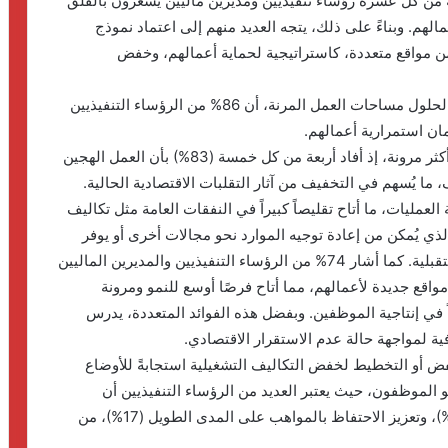
بحاث الصادرة عن شركةIWG أن تسعة من كل عشرة رؤساء تنفيذيين ومديرين ماليين يشعرون بالقلق
الهم. وبناءً على ذلك، يتجه العديد منهم إلى اعتماد نموذج
من مواقع متعددة، كاستراتيجية لحماية أعمالهم، وخفض
أظهر استطلاع جديد أجرتهIWG ، المزود العالمي الأكبر لحلول مساحات العمل المرنة، أن 86% من الرؤساء التنفيذيين
ان استمرارية أعمالهم.
وتُبرز النتائج توجهًا واضحًا نحو تبني استراتيجيات عمل أكثر مرونة، إذ أفاد أربعة من كل خمسة (83%) بأن العمل الهجين
ما يُسهم في التخفيف من آثار التقلبات الاقتصادية الحالية.
لعمليات، ما أتاح تقليصاً كبيراً في النفقات العامة مثل تكاليف
 والمصروفات الأخرى (77%)، الأمر الذي يُمكن من إعادة توجيه الموارد نحو مجالات أخرى أو يوفر
حماية من التكاليف غير المتوقعة وتقلبات السوق المستقبلية. كما أشار 74% من الرؤساء التنفيذيين والمديرين الماليين
قع جديدة لأعمالهم، مما أتاح فرصًا أوسع للنمو ومرونة
 ارتفاعاً ملحوظاً في إنتاجية الموظفين. وبفضل هذه الفوائد المتعددة، يدرس
تجه فيه أكثر من ثلثيهم (67%) إلى خفض أو التخطيط لخفض التكاليف التشغيلية استجابةً للأوضاع
هو الموظفون، حيث يعتبر العديد من الرؤساء التنفيذيين أن
الحفاظ على الإنتاجية (37%)، ورفاهية الموظفين (23%)، وتعزيز الاحتفاظ بالمواهب على المدى الطويل (17%)، من