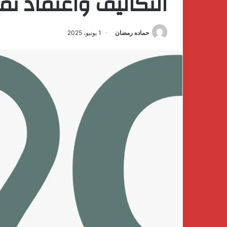
التكاليف واعتماد نم
حماده رمضان
1 يونيو، 2025
كتشف
The
فخامة
First
لهدوء
Group