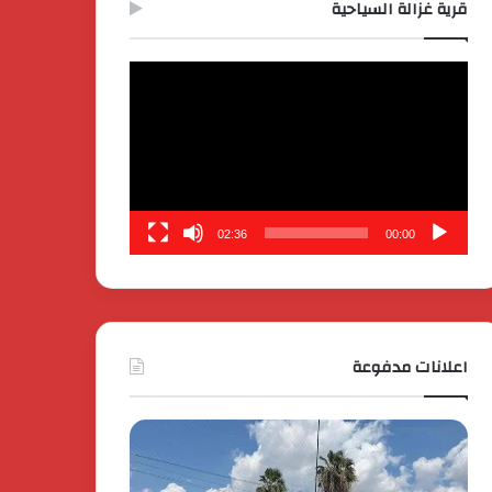
قرية غزالة السياحية
مشغل
الفيديو
02:36
00:00
اعلانات مدفوعة
كايي
تفاصيل
موتورز
إطلاق
للسيارات
قمة