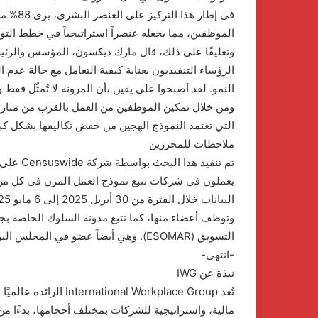
في إطار
الموظفين، مما يجعله عنصراً استراتيجياً في خطط الت
الرؤساء التنفيذيون بعناية كيفية التعامل مع حالة عدم 
النمو. لقد أصبحوا على يقين بأن المرونة لا تُمثّل فقط و
ومن خلال تمكين الموظفين من العمل بالقرب من مناز
التي تعتمد النموذج الهجين من خفض تكاليفها بشكل كبي
ملاحظات للمحررين
يعملون في شركات تتبع نموذج العمل المرن في كل من ا
التسويق (ESOMAR). وهي أيضاً عضو في المجلس البريطاني لاستطلاعات الرأي.
-انتهى-
نبذة عن IWG
تُعد  Workplace Group
مالية، واستراتيجية للشركات بمختلف أحجامها، بدءًا من