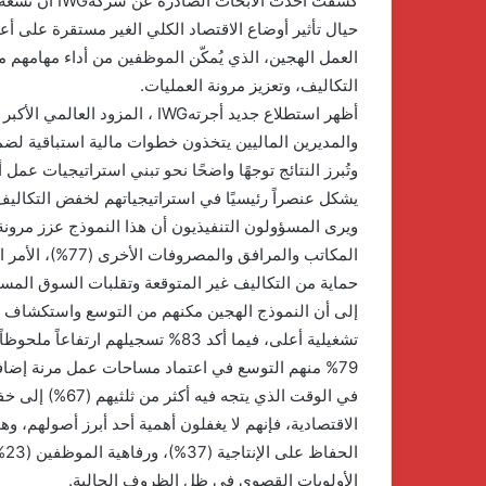
كشفت أحدث الأ
حيال تأثير أوضاع الاقتصاد الكلي الغير مستقرة على أعم
العمل الهجين، الذي يُمكّن الموظفين من أداء مهامهم 
التكاليف، وتعزيز مرونة العمليات.
والمديرين الماليين يتخذون خطوات مالية استباقية لضم
يشكل عنصراً رئيسيًا في استراتيجياتهم لخفض التكاليف، 
ويرى المسؤولون التنفيذيون أن هذا النموذج عزز مرونة ا
المكاتب والمرافق
إلى أن النموذج الهجين مكنهم من التوسع واستكشاف موا
تشغيلية أعلى، فيما أكد 83% تسجيلهم
79% منهم التوسع في اعتماد مساحات عمل مرنة إضافية لمواجهة حالة عدم الاستقرار الاقتصادي.
في الوقت الذي ي
الاقتصادية، فإنهم لا يغفلون أهمية أحد أبرز أصولهم، و
الأولويات القصوى في ظل الظروف الحالية.