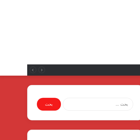
البحث
عن: