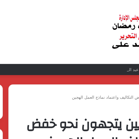
د الغفار فولي.. قيادة إدارية ناجحة على رأس فرع إيرادات طامية
ض التكاليف واعتماد نماذج العمل الهجين
يذيين يتجهون نحو خفض