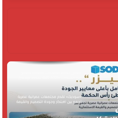
كونفوي للتطوير العقاري تواصل تعزيز
مكانتها بالسوق المصري بمعرض جماهيري
تحت شعار «خصمك من نص مقدمك»
واحات السيليكون تطلق النسخة الخامسة
من فعالية “Waha Connect” بالمنطقة
التكنولوجية ببني سويف
معرض جوانزو للصناعات المغذية وقطع
غيار السيارات (AAG 2026) يستعد للإنطلاق
مع التاسع عشر من أغسطس المقبل
«سوديك» تقدم مجتمعات عمرانية عصرية
تجمع بين الابتكار وجودة التصميم والقيمة
الاستثمارية
وزير المالية يُعلن ضريبة القيمة المضافة
على غاز المنازل تتحملها الشركات لا
المواطنون
لقيمة