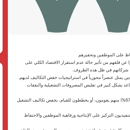
وأهدافها
The First Group وPulse
للتنمية..
Developm توقعان شراكة
«دالتكس»
23 مايو، 2026
تطلق
ق منصة متكاملة
بدعم الدولة المصرية وأهدافها
نموذجًا
اريع الضيافة في
للتنمية.. «دالتكس» تطلق نموذجًا
جديدًا
جديدًا للتعليم الفني الزراعي
للتعليم
الفني
الزراعي
فاظ على الموظفين وتحفيزهم
عربوا عن قلقهم من تأثير حالة عدم استقرار الاقتصاد الكلي على
أن العمل الهجين ساعد بشكل كبير في تقليص المصروفات التشغيلية والنفقات
• أكثر من ثلثي الرؤساء التنفيذيين والمديرين المالين (67%) منهم يقومون، أو يخططون للقيام، بخفض تكاليف التشغيل
تنفيذيون التركيز على الإنتاجية ورفاهية الموظفين والاحتفاظ