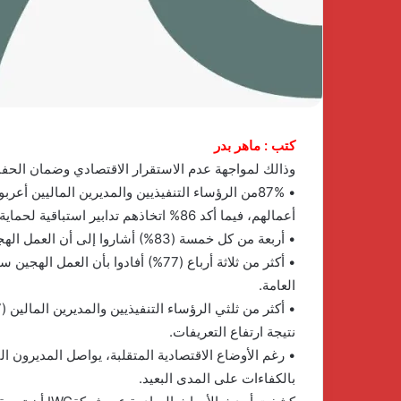
ي
وPulse
منذ 4 أسابيع
مباوند
Developments
سيم
توقعان
ents
1 يناير، 2026
لشيخ
شراكة
اكتشف الفخامة والهدوء في
استراتيجية لإطلا
يد
استراتيجية
كومباوند نسيم بالشيخ زايد أحدث
لتطوير وتشغيل مش
حدث
لإطلاق
مشروعات شركة جولدن لاند
مصر
شروعات
منصة
ركة
متكاملة
كتب : ماهر بدر
ولدن
لتطوير
وذالك لمواجهة عدم الاستقرار الاقتصادي وضمان الح
ند
وتشغيل
• 87%من الرؤساء التنفيذيين والمديرين الماليين أ
مشاريع
الضيافة
أعمالهم، فيما أكد 86% اتخاذهم تدابير استباقية لحماية شركاتهم في ظل هذه الظروف.
في
• أربعة من كل خمسة (83%) أشاروا إلى أن العمل الهجين يمثل عنصراً محورياً في استراتيجيات خفض التكاليف لديهم.
مصر
• أكثر من ثلاثة أرباع (77%) أفادوا ب
العامة.
نتيجة ارتفاع التعريفات.
• رغم الأوضاع الاقتصادية المتقلبة، يواصل المديرون ال
بالكفاءات على المدى البعيد.