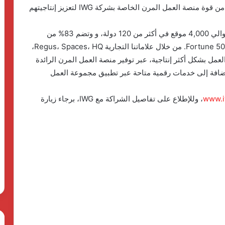
وصولًا إلى الأفراد وجيل القادة القادم. يستفيد جميعهم من قوة منصة العمل المرن الخاصة بشركة IWG لتعزيز إنتاجيتهم
تشمل شبكة مجموعة العمل الدولية التي لا مثيل لها حوالي 4,000 موقع في أكثر من 120 دولة، و وتضم 83% من
قائمة عملاء IWG المتنامية شركات مدرجة في قائمة Fortune 500. من خلال علاماتنا التجارية Regus، Spaces، HQ،
لى العمل بشكل أكثر إنتاجية، عبر توفير منصة العمل المرن الرائدة
لإضافة إلى خدمات رقمية متاحة عبر تطبيق مجموعة العمل
www.i
، وللإطلاع على تفاصيل الشراكة مع IWG، برجاء زيارة
الحرس
رئ
الثوري
ال