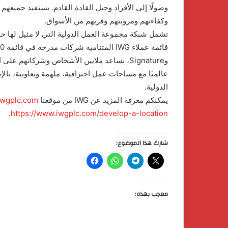
وكفاءتهم ومرونتهم وقربهم من الأسواق.
وSignature، نساعد ملايين الأشخاص وشركاتهم ع
عالميًا مع مساحات عمل احترافية، ملهمة وتعاونية، با
الدولية.
يمكنكم معرفة المزيد عن IWG من موقعنا
wgplc.com
.
https://www.iwgplc.com/develop-a-location
شارك هذا الموضوع:
معجب بهذه:
كردان
جولد