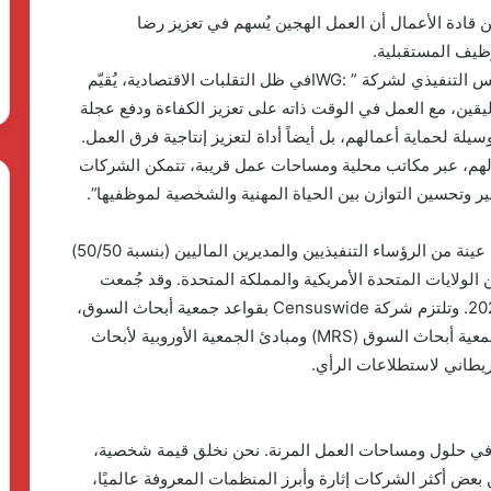
 هذا التركيز على العنصر البشري، يرى 88% من قادة الأعمال أن العمل الهجين يُسهم في تعزيز رضا
وظيف المستقبلية.
وتعليقًا على ذلك، قال مارك ديكسون، المؤسس والرئيس التنفيذي لشركة ” :IWGفي ظل التقلبات الاقتصادية، يُقيّم
اليقين، مع العمل في الوقت ذاته على تعزيز الكفاءة ودفع عجلة
سيلة لحماية أعمالهم، بل أيضاً أداة لتعزيز إنتاجية فرق العمل.
لهم، عبر مكاتب محلية ومساحات عمل قريبة، تتمكن الشركات
ر وتحسين التوازن بين الحياة المهنية والشخصية لموظفيها”.
تم تنفيذ هذا البحث بواسطة شركة Censuswide على عينة من الرؤساء التنفيذيين والمديرين الماليين (بنسبة 50/50)
لولايات المتحدة الأمريكية والمملكة المتحدة. وقد جُمعت
البيانات خلال الفترة من 30 أبريل 2025 إلى 6 مايو 2025. وتلتزم شركة Censuswide بقواعد جمعية أبحاث السوق،
وتوظف أعضاء منها، كما تتبع مدونة السلوك الخاصة بجمعية أبحاث السوق (MRS) ومبادئ الجمعية الأوروبية لأبحاث
International الرائدة عالميًا في حلول ومساحات العمل المرنة. نحن نخلق قيمة شخصية،
 بعض أكثر الشركات إثارة وأبرز المنظمات المعروفة عالميًا،