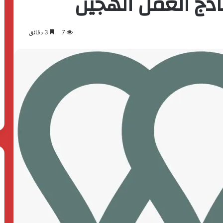
اذج العمل الهجين
7
3 دقائق
بدعم
الدولة
المصرية