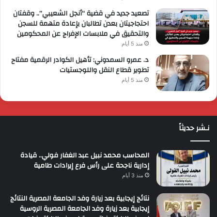
تصعيد جديد في قضية “أنجل الشعيبي”.. وقفتان
احتجاجيتان بعدن تطالبان بإعادة متهمة للسجن
والتحقيق في ملابسات الإفراج عن المحكومين
منذ 5 أيام
د. عمرو السمدوني: تأهيل الكوادر الرقمية مفتاح
تطوير قطاع النقل واللوجستيات
منذ 5 أيام
نـشر حديثاً
المحاسب محمد نبيل عبد الغفار فولي.. قيادة
إدارية ناجحة على رأس فرع إيرادات طامية
منذ 3 أيام
نتائج إيجابية بعد زيارة وفد الجامعة المصرية النتائج
إيجابية بعد زيارة وفد الجامعة المصرية الروسية