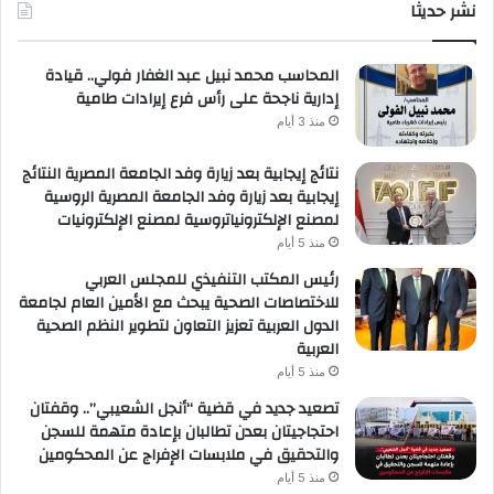
حصرية
نشر حديثا
عال
لعملائها
المحاسب محمد نبيل عبد الغفار فولي.. قيادة
إدارية ناجحة على رأس فرع إيرادات طامية
منذ 3 أيام
نتائج إيجابية بعد زيارة وفد الجامعة المصرية النتائج
إيجابية بعد زيارة وفد الجامعة المصرية الروسية
لمصنع الإلكترونياتروسية لمصنع الإلكترونيات
منذ 5 أيام
رئيس المكتب التنفيذي للمجلس العربي
للاختصاصات الصحية يبحث مع الأمين العام لجامعة
الدول العربية تعزيز التعاون لتطوير النظم الصحية
العربية
منذ 5 أيام
تصعيد جديد في قضية “أنجل الشعيبي”.. وقفتان
احتجاجيتان بعدن تطالبان بإعادة متهمة للسجن
والتحقيق في ملابسات الإفراج عن المحكومين
منذ 5 أيام