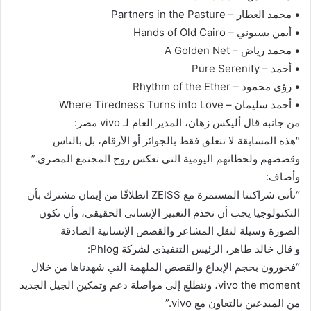
• محمد العطار – Partners in the Pasture
• أيمن بسيوني – Hands of Old Cairo
• محمد رياض – A Golden Net
• أحمد – Pure Serenity
• رؤى محمود – Rhythm of the Ether
• أحمد سليمان – Where Tiredness Turns into Love
من جانبه قال أليكس زهان، المدير العام لـ vivo مصر:
“هذه المسابقة لا تتعلق فقط بالجوائز أو الأرقام، بل بالناس
وقصصهم ولحظاتهم اليومية التي تعكس روح المجتمع المصري.”
وأضاف:
“تأتي شراكتنا المستمرة مع ZEISS انطلاقًا من إيمان مشترك بأن
التكنولوجيا يجب أن تخدم التعبير الإنساني الحقيقي، وأن تكون
الصورة وسيلة لنقل المشاعر والقصص الإنسانية الصادقة
و قال خالد طاهر، الرئيس التنفيذي لشركة Phlog:
“فخورون بحجم الإبداع والقصص الملهمة التي شهدناها من خلال
vivo the moment، ونتطلع إلى مواصلة دعم وتمكين الجيل الجديد
من المبدعين بالتعاون مع vivo.”