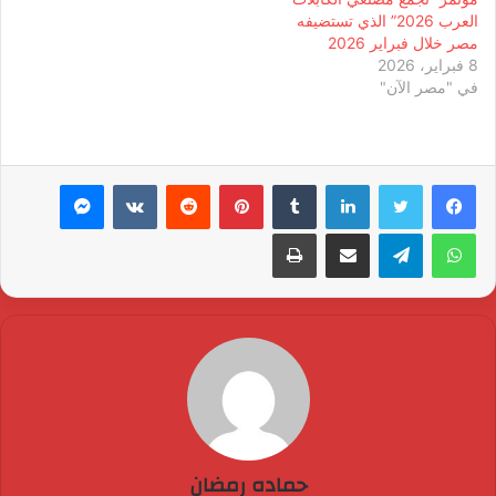
العرب 2026” الذي تستضيفه
مصر خلال فبراير 2026
8 فبراير، 2026
في "مصر الآن"
لينكدإن
بينتيريست
ماسنجر
واتساب
تيلقرام
مشاركة عبر البريد
طباعة
حماده رمضان