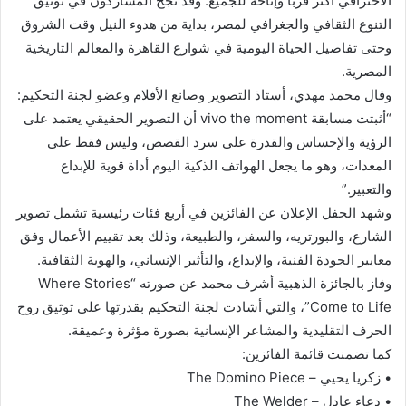
الاحترافي أكثر قربًا وإتاحة للجميع. وقد نجح المشاركون في توثيق
التنوع الثقافي والجغرافي لمصر، بداية من هدوء النيل وقت الشروق
وحتى تفاصيل الحياة اليومية في شوارع القاهرة والمعالم التاريخية
المصرية.
وقال محمد مهدي، أستاذ التصوير وصانع الأفلام وعضو لجنة التحكيم:
“أثبتت مسابقة vivo the moment أن التصوير الحقيقي يعتمد على
الرؤية والإحساس والقدرة على سرد القصص، وليس فقط على
المعدات، وهو ما يجعل الهواتف الذكية اليوم أداة قوية للإبداع
والتعبير.”
وشهد الحفل الإعلان عن الفائزين في أربع فئات رئيسية تشمل تصوير
الشارع، والبورتريه، والسفر، والطبيعة، وذلك بعد تقييم الأعمال وفق
معايير الجودة الفنية، والإبداع، والتأثير الإنساني، والهوية الثقافية.
وفاز بالجائزة الذهبية أشرف محمد عن صورته “Where Stories
Come to Life”، والتي أشادت لجنة التحكيم بقدرتها على توثيق روح
الحرف التقليدية والمشاعر الإنسانية بصورة مؤثرة وعميقة.
كما تضمنت قائمة الفائزين:
• زكريا يحيي – The Domino Piece
• دعاء عادل – The Welder