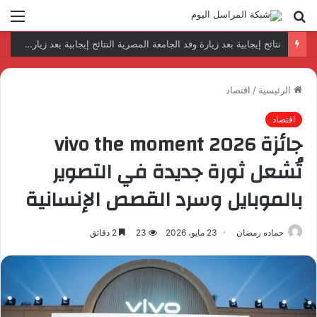
بحث
الق
عن
رئيس المكتب التنفيذي للمجلس العربي للاختصاصات الصحية يبحث مع الأمين العام لجامعة الدول العربية تعزيز التعاون لتطوير النظم الصحية العربية
الرئيسية
/
اقتصاد
اقتصاد
جائزة vivo the moment 2026
تُشعل ثورة جديدة في التصوير
بالموبايل وسرد القصص الإنسانية
حماده رمضان
23 مايو، 2026
23
2 دقائق