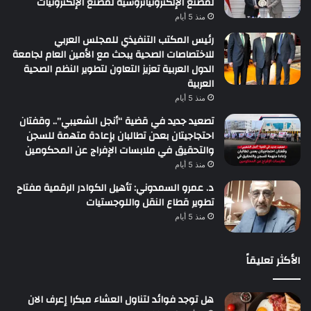
لمصنع الإلكترونياتروسية لمصنع الإلكترونيات
منذ 5 أيام
رئيس المكتب التنفيذي للمجلس العربي
للاختصاصات الصحية يبحث مع الأمين العام لجامعة
الدول العربية تعزيز التعاون لتطوير النظم الصحية
العربية
منذ 5 أيام
تصعيد جديد في قضية “أنجل الشعيبي”.. وقفتان
احتجاجيتان بعدن تطالبان بإعادة متهمة للسجن
والتحقيق في ملابسات الإفراج عن المحكومين
منذ 5 أيام
د. عمرو السمدوني: تأهيل الكوادر الرقمية مفتاح
تطوير قطاع النقل واللوجستيات
منذ 5 أيام
الأكثر تعليقاً
هل توجد فوائد لتناول العشاء مبكرا إعرف الان