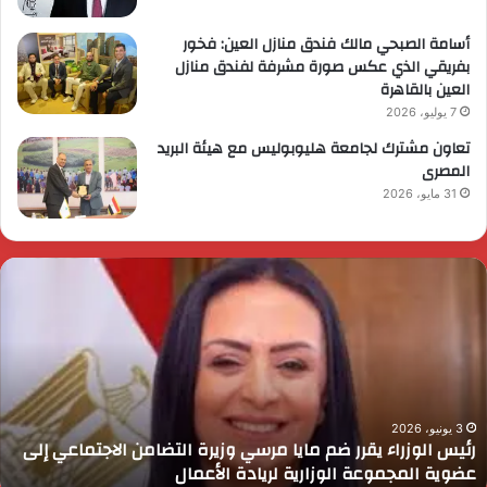
أسامة الصبحي مالك فندق منازل العين: فخور
بفريقي الذي عكس صورة مشرفة لفندق منازل
العين بالقاهرة
7 يوليو، 2026
تعاون مشترك لجامعة هليوبوليس مع هيئة البريد
المصرى
31 مايو، 2026
ئيس
ا
لوزراء
ا
قرر
ي
م
د
ايا
ا
رسي
ا
زيرة
ف
لتضامن
ا
3 يونيو، 2026
رئيس الوزراء يقرر ضم مايا مرسي وزيرة التضامن الاجتماعي إلى
لاجتماعي
و
عضوية المجموعة الوزارية لريادة الأعمال
لى
ا