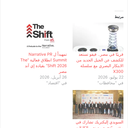
مرتبط
قريبًا في مصر.. فيفو تستعد
تمهيداً ل Narrative PR
للكشف عن الجيل الجديد من
Summit انطلاق فعالية “The
الابتكار البصري مع سلسلة
Shift 2026” بقيادة إي آند
X300
مصر
22 يوليو، 2026
26 أبريل، 2026
في "محافظات"
في "اقتصاد"
السويدي إليكتريك تشارك في
مؤتمر “تجمع مصنعي الكابلات