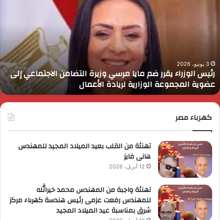
لوزراء
ا
قرر
ي
م
د
ايا
ا
رسي
ا
زيرة
ف
لتضامن
ا
3 يونيو، 2026
رئيس الوزراء يقرر ضم مايا مرسي وزيرة التضامن الاجتماعي إلى
لاجتماعي
و
عضوية المجموعة الوزارية لريادة الأعمال
لى
ا
ضوية
ا
لمجموعة
لوزارية
كهرباء مصر
ريادة
لأعمال
تهنئة من القلب بعيد الميلاد المجيد للمهندس
هانى فايز
12 أبريل، 2026
تهنئة واجبة من المهندس محمد خيرالله
للمهندس رفعت عزمى رئيس هندسة كهرباء مركز
شرق بمناسبة عيد الميلاد المجيد