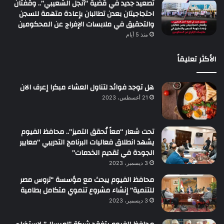
تصعيد جديد في قضية “أنجل الشعيبي”.. وقفتان
احتجاجيتان بعدن تطالبان بإعادة متهمة للسجن
والتحقيق في ملابسات الإفراج عن المحكومين
منذ 5 أيام
الأكثر تعليقاً
هل توجد فوائد لتناول العشاء مبكرا إعرف الان
21 أغسطس، 2023
تحت شعار “معاً نُحقق التميز”.. محافظ الفيوم
يشهد انطلاق فعاليات البرنامج التدريبي “معايير
الجودة في تقديم الخدمات”
3 ديسمبر، 2023
محافظ الفيوم يبحث مع مؤسسة “تروس مصر
للتنمية” إنشاء مشروع تنموي متكامل بطامية
3 ديسمبر، 2023