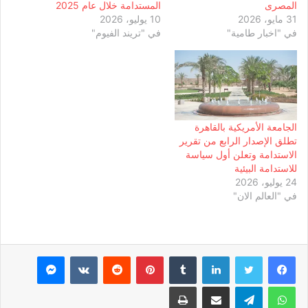
المصرى
المستدامة خلال عام 2025
31 مايو، 2026
10 يوليو، 2026
في "اخبار طامية"
في "تريند الفيوم"
الجامعة الأمريكية بالقاهرة
تطلق الإصدار الرابع من تقرير
الاستدامة وتعلن أول سياسة
للاستدامة البيئية
24 يوليو، 2026
في "العالم الان"
لينكدإن
بينتيريست
ماسنجر
واتساب
تيلقرام
مشاركة عبر البريد
طباعة