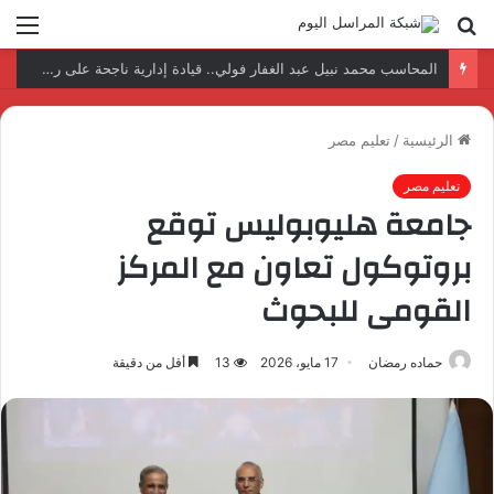
بحث
الق
عن
المحاسب محمد نبيل عبد الغفار فولي.. قيادة إدارية ناجحة على رأس فرع إيرادات طامية
الرئيسية
/
تعليم مصر
تعليم مصر
جامعة هليوبوليس توقع
بروتوكول تعاون مع المركز
القومى للبحوث
حماده رمضان
17 مايو، 2026
13
أقل من دقيقة