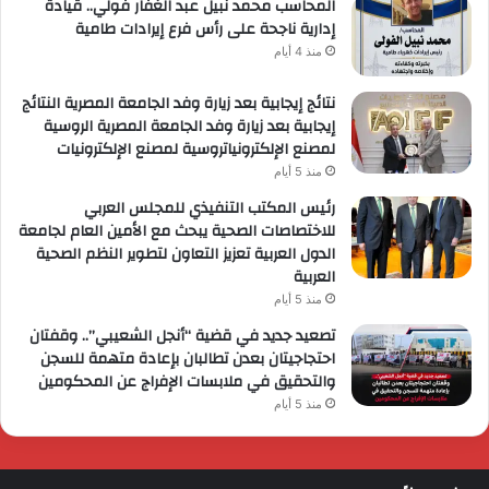
المحاسب محمد نبيل عبد الغفار فولي.. قيادة
إدارية ناجحة على رأس فرع إيرادات طامية
منذ 4 أيام
نتائج إيجابية بعد زيارة وفد الجامعة المصرية النتائج
إيجابية بعد زيارة وفد الجامعة المصرية الروسية
لمصنع الإلكترونياتروسية لمصنع الإلكترونيات
منذ 5 أيام
رئيس المكتب التنفيذي للمجلس العربي
للاختصاصات الصحية يبحث مع الأمين العام لجامعة
الدول العربية تعزيز التعاون لتطوير النظم الصحية
العربية
منذ 5 أيام
تصعيد جديد في قضية “أنجل الشعيبي”.. وقفتان
احتجاجيتان بعدن تطالبان بإعادة متهمة للسجن
والتحقيق في ملابسات الإفراج عن المحكومين
منذ 5 أيام