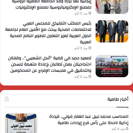
إيجابية بعد زيارة وفد الجامعة المصرية الروسية
لمصنع الإلكترونياتروسية لمصنع الإلكترونيات
منذ 5 أيام
رئيس المكتب التنفيذي للمجلس العربي
للاختصاصات الصحية يبحث مع الأمين العام لجامعة
الدول العربية تعزيز التعاون لتطوير النظم الصحية
العربية
منذ 5 أيام
تصعيد جديد في قضية “أنجل الشعيبي”.. وقفتان
احتجاجيتان بعدن تطالبان بإعادة متهمة للسجن
والتحقيق في ملابسات الإفراج عن المحكومين
منذ 5 أيام
أخبار طامية
المحاسب محمد نبيل عبد الغفار فولي.. قيادة
إدارية ناجحة على رأس فرع إيرادات طامية
منذ 4 أيام