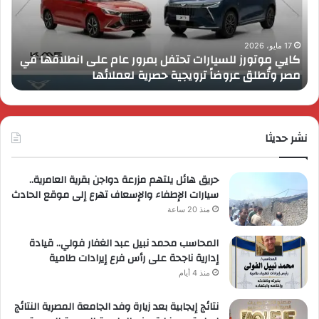
عام
الـ
على
13
انطلاقها
بال
17 مايو، 2026
كايي موتورز للسيارات تحتفل بمرور عام على انطلاقها في
في
الم
مصر وتُطلق عروضاً ترويجية حصرية لعملائها
ب
مصر
الكب
وتُطلق
برؤي
عروضاً
جدي
ترويجية
وتو
حصرية
نشر حديثا
عال
لعملائها
حريق هائل يلتهم مزرعة دواجن بقرية العامرية..
سيارات الإطفاء والإسعاف تهرع إلى موقع الحادث
منذ 20 ساعة
المحاسب محمد نبيل عبد الغفار فولي.. قيادة
إدارية ناجحة على رأس فرع إيرادات طامية
منذ 4 أيام
نتائج إيجابية بعد زيارة وفد الجامعة المصرية النتائج