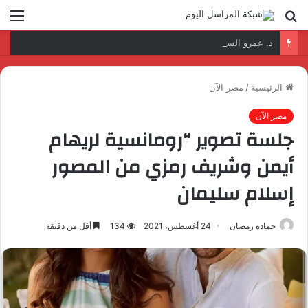
بحث
الق
عن
د. عمرو السمدوني: تأهيل الكوادر الرقمية مفتاح تطوير قطاع النقل واللوجستيات
الرئيسية
/
مصر الآن
مصر الآن
جلسة تصوير “رومانسية لريهام
أيمن وشريف رمزي من المصور
إسلام سليمان
حماده رمضان
24 أغسطس، 2021
134
أقل من دقيقة