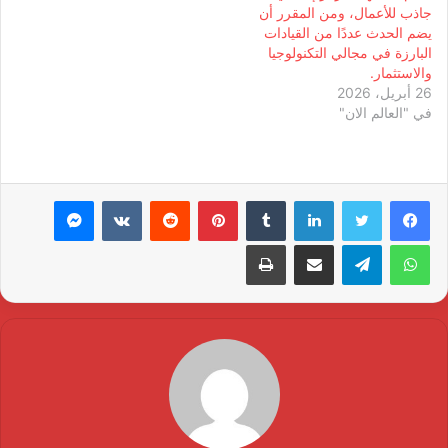
جاذب للأعمال، ومن المقرر أن
يضم الحدث عددًا من القيادات
البارزة في مجالي التكنولوجيا
والاستثمار.
26 أبريل، 2026
في "العالم الان"
لينكدإن
بينتيريست
ماسنجر
واتساب
تيلقرام
مشاركة عبر البريد
طباعة