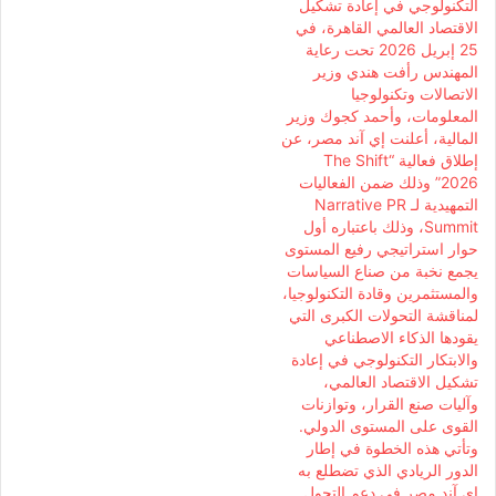
التكنولوجي في إعادة تشكيل
الاقتصاد العالمي القاهرة، في
25 إبريل 2026 تحت رعاية
المهندس رأفت هندي وزير
الاتصالات وتكنولوجيا
المعلومات، وأحمد كجوك وزير
المالية، أعلنت إي آند مصر، عن
إطلاق فعالية “The Shift
2026” وذلك ضمن الفعاليات
التمهيدية لـ Narrative PR
Summit، وذلك باعتباره أول
حوار استراتيجي رفيع المستوى
يجمع نخبة من صناع السياسات
والمستثمرين وقادة التكنولوجيا،
لمناقشة التحولات الكبرى التي
يقودها الذكاء الاصطناعي
والابتكار التكنولوجي في إعادة
تشكيل الاقتصاد العالمي،
وآليات صنع القرار، وتوازنات
القوى على المستوى الدولي.
وتأتي هذه الخطوة في إطار
الدور الريادي الذي تضطلع به
إي آند مصر في دعم التحول