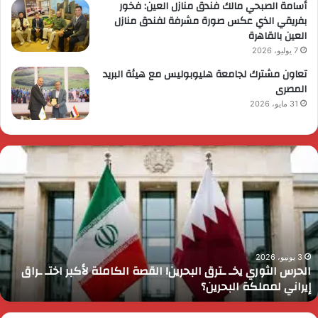
أسامة الصبحي مالك فندق منازل العين: فخور
بفريقي الذي عكس صورة مشرفة لفندق منازل
العين بالقاهرة
7 يوليو، 2026
تعاون مشترك لجامعة هليوبوليس مع هيئة البريد
المصرى
31 مايو، 2026
لحرس
ر
لثوري
ا
خـ
ي
ترق
ض
لبحرين!
م
لقصة
م
لكاملة
و
أكبر
ا
3 يونيو، 2026
الحرس الثوري يخـ ـترق البحرين! القصة الكاملة لأكبر اختـ ـراق
ختـ
ا
إيراني لمملكة البحرين؟
راق
إ
يراني
ع
مملكة
ا