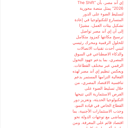
إي آند مصر، بأن “The Shift
2026” يمثل منصة محورية
لتسليط الضوء على الدور
المتسارع للتكنولوجيا في إعادة
تشكيل بيئات العمل، مشيرًا
إلى أن إي آند مصر تواصل
ترسيخ مكانتها كمزود متكامل
للحلول الرقمية ومحرك رئيسي
لتبني أحدث تقنيات الاتصالات
والذكاء الاصطناعي في السوق
المصري، بما يدعم جهود التحول
الرقمي عبر مختلف القطاعات.
ويعكس تنظيم إي آند مصر لهذه
الفعالية التزامها المستمر بدعم
تنافسية الاقتصاد المصري، من
خلال تسليط الضوء على
الفرص الاستثمارية التي تتيحها
التكنولوجيا الحديثة، وتعزيز دور
القطاع الخاص في قيادة النمو،
وجذب الاستثمارات الأجنبية، بما
يتماشى مع توجهات الدولة نحو
اقتصاد قائم على المعرفة. ومن