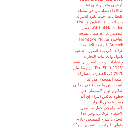
الرقمي وتعزيز تبني تقنيات
الذكاء الاصطناعي في مختلف
القطاعات، حيث تقود الشركة
هذه المبادرة بالتعاون مع The
Global Narrative، ضمن
التحضيرات الخاصة بالنسخة
العاشرة من Narrative PR
Summit، المنصة الإقليمية
الرائدة في بناء الصورة الذهنية
للدول والعلامات التجارية
والقيادات. ومن المقرر أن يُعقد
“The Shift 2026” يوم 14 مايو
2026 في القاهرة، بمشاركة
رفيعة المستوى من كبار
المسؤولين والخبراء في مجالي
التكنولوجيا والاستثمار، في
خطوة تعكس التزام إي آند
مصر بتمكين الحوار
الاستراتيجي حول مستقبل
الاقتصاد الرقمي. وفي هذا
السياق، صرّح المهندس حازم
متولي، الرئيس التنفيذي لشركة