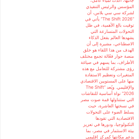
جانبها، أكدت لمياء كامل،
المؤسس والرئيس التنفيذي
لشركة سي سي بلاس، أن
“The Shift 2026” يأتي في
توقيت بالغ الأهمية، في ظل
التحولات المتسارعة التي
يشهدها العالم بفعل الذكاء
الاصطناعي، مشيرة إلى أن
الهدف من هذا اللقاء هو خلق
منصة حوار فعّالة تجمع مختلف
الأطراف، بما يسهم في صياغة
رؤى مشتركة للتعامل مع هذه
المتغيرات وتعظيم الاستفادة
منها على المستويين الاقتصادي
والإقليمي. ويُعد “The Shift
2026” نواة أساسية للنقاشات
التي ستتناولها قمة صوت مصر
في نسختها العاشرة، حيث
يسلط الضوء على التحولات
الاقتصادية التي تقودها
التكنولوجيا، ودورها في تعزيز
بيئة الاستثمار في مصر، بما
يدعم مكانتها كمركز إقليمي