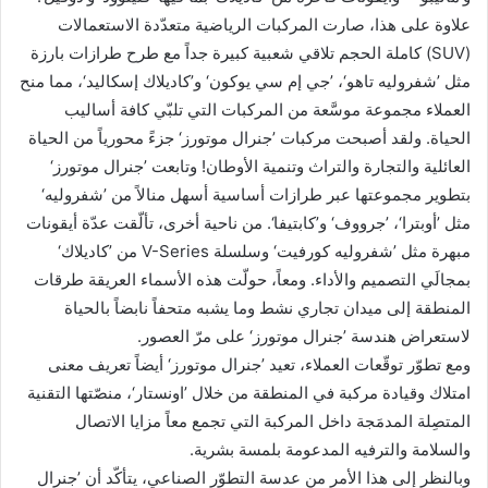
علاوة على هذا، صارت المركبات الرياضية متعدّدة الاستعمالات
(SUV) كاملة الحجم تلاقي شعبية كبيرة جداً مع طرح طرازات بارزة
مثل ’شفروليه تاهو‘، ’جي إم سي يوكون‘ و’كاديلاك إسكاليد‘، مما منح
العملاء مجموعة موسَّعة من المركبات التي تلبّي كافة أساليب
الحياة. ولقد أصبحت مركبات ’جنرال موتورز‘ جزءً محورياً من الحياة
العائلية والتجارة والتراث وتنمية الأوطان! وتابعت ’جنرال موتورز‘
بتطوير مجموعتها عبر طرازات أساسية أسهل منالاً من ’شفروليه‘
مثل ’أوبترا‘، ’جرووف‘ و’كابتيفا‘. من ناحية أخرى، تألّقت عدّة أيقونات
مبهرة مثل ’شفروليه كورفيت‘ وسلسلة V-Series من ’كاديلاك‘
بمجالَي التصميم والأداء. ومعاً، حولّت هذه الأسماء العريقة طرقات
المنطقة إلى ميدان تجاري نشط وما يشبه متحفاً نابضاً بالحياة
لاستعراض هندسة ’جنرال موتورز‘ على مرّ العصور.
ومع تطوّر توقّعات العملاء، تعيد ’جنرال موتورز‘ أيضاً تعريف معنى
امتلاك وقيادة مركبة في المنطقة من خلال ’اونستار‘، منصّتها التقنية
المتصِلة المدمَجة داخل المركبة التي تجمع معاً مزايا الاتصال
والسلامة والترفيه المدعومة بلمسة بشرية.
وبالنظر إلى هذا الأمر من عدسة التطوّر الصناعي، يتأكّد أن ’جنرال