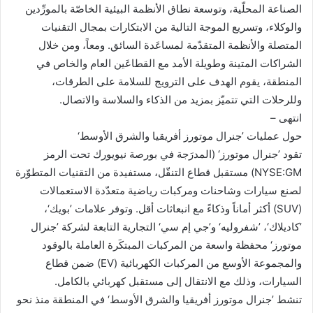
الصناعة المحلّية، وتوسعة نطاق الأنظمة البيئية الخاصّة بالمورِّدين
والوكلاء، وتسريع الموجة التالية من الابتكارات بمجال التقنيات
المتصلة والأنظمة المتقدّمة لمساعَدة السائق. ومعاً، ومن خلال
الشراكات المتينة وطويلة الأمد مع القطاعَين العام والخاص في
المنطقة، يقوم الهدف على الترويج للسلامة على الطرقات،
وللرحلات التي تتميّز بمزيد من الذكاء والسلاسة والاتصال.
انتهى –
حول عمليات ’جنرال موتورز أفريقيا والشرق الأوسط‘
تقود ’جنرال موتورز‘ (المدرَجة في بورصة نيويورك تحت الرمز
NYSE:GM) مستقبل قطاع التنقّل، مستفيدة من التقنيات المتطوّرة
لصنع سيارات وشاحنات ومركبات رياضية متعدّدة الاستعمالات
(SUV) أكثر أماناً وذكاءً مع انبعاثات أقل. وتوفر علامات ’بويك‘،
’كاديلاك‘، ’شفروليه‘ و’جي إم سي‘ التجارية التابعة لشركة ’جنرال
موتورز‘ محفظة واسعة من المركبات المبتكَرة العاملة بالوقود
والمجموعة الأوسع من المركبات الكهربائية (EV) ضمن قطاع
السيارات، وذلك مع الانتقال إلى مستقبل كهربائي بالكامل.
تنشط ’جنرال موتورز أفريقيا والشرق الأوسط‘ في المنطقة منذ نحو