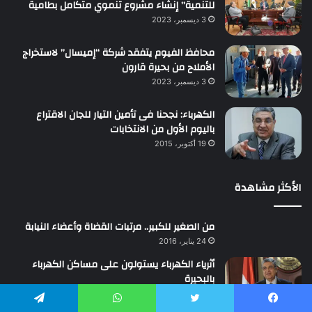
للتنمية” إنشاء مشروع تنموي متكامل بطامية
3 ديسمبر، 2023
محافظ الفيوم يتفقد شركة “إميسال” لاستخراج
الأملاح من بحيرة قارون
3 ديسمبر، 2023
الكهرباء: نجحنا فى تأمين التيار للجان الاقتراع
باليوم الأول من الانتخابات
19 أكتوبر، 2015
الأكثر مشاهدة
من الصغير للكبير.. مرتبات القضاة وأعضاء النيابة
24 يناير، 2016
أثرياء الكهرباء يستولون على مساكن الكهرباء
بالبحيرة
23 أكتوبر، 2015
يسبوك
تويتر
واتساب
تيلقرام