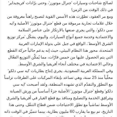
لصالح شاحنات وسيارات ’جنرال موتورز‘، وحتى برّادات ’فريجيداير‘
في ذلك الوقت من الزمن!
ومع مر العقود، تطوّرت هذه الأسس القوية لتصبح راهناً معروفة من
خلال علامات تجارية مرموقة من قطع ’جنرال موتورز‘ الأصلية و’ايه
سي دلكو‘، والتي يجري صنعها بالارتكاز على عناصر السلامة
والاعتمادية وخدمة جميع أنواع السيارات. واليوم، يشكّل ’مركز توزيع
الشرق الأوسط‘، الواقع في جبل علي بدولة الإمارات العربية
المتحدة، محور هذا النظام البيئي، حيث إنه يدعم حالياً حركة القطع
التي يتم الحصول عليها من خمس قارّات، مما يُمكِّن التوزيع الفعّال
وعالي الاعتمادية في مختلف أنحاء أفريقيا والشرق الأوسط.
وفي المملكة العربية السعودية، يجري إنتاج بطاريات ’ايه سي دلكو‘
محلّياً منذ 25 سنة، وهي تساعد بإبقاء المركبات على الطرقات تزامناً
مع التطوّر والتقدّم الذي تشهده المنطقة. ولقد أصبحت ’ايه سي
دلكو‘ وقطع ’جنرال موتورز‘ الأصلية جزءً أساسياً من ورش الصيانة
ومَرافِق الخدمة والتصليح ومنافذ بيع قطع الغيار في أفريقيا والشرق
الأوسط تماشياً مع تطوّر الاحتياجات ضمن قطاع التنقّل. وحتى هذا
التاريخ، تم بيع ما يقارب 60 مليون بطارية، بينما تتميّز في الوقت ذاته