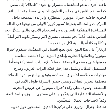
ناحية أخرى، ندعو لمتابَعتنا باستمرار مع عودة ’كاديلاك‘ إلى مصر،
كما سنضع الناس في مجلس التعاون الخليجي وسط مقعد السائق
لتجربة خاصّية ’جنرال موتورز‘ المتطوّرة والرائدة المدمَجة داخل
المركبات والمتمثّلة بتقنيتنا ’سوبر كروز‘ الأولى من نوعها في العالم
للمساعَدة المتقدّمة للسائق بدون استخدام الأيدي، والتي تشكّل حجر
أساس يدفعنا قُدُماً نحو مستقبل مشرق أكثر ويتميّز بكونه أكثر أماناً
وذكاءً ومكافأة بالنسبة لكل من نخدمه.”
ارتكازاً على هذا النهج الذي يضع العميل في المقدِّمة، ستقوم ’جنرال
موتورز‘ وعلاماتها التجارية بإطلاق المزيد من الأنشطة بمناسَبة
مئويتها على مستوى المنطقة احتفالاً بالإنجازات المشترَكة وتطلُّعاً
لمستقبل التنقّل. ويشمل هذا إخبار قصّة التراث العريق، وطرح
مبادَرات مخصَّصة للأسواق المحدَّدة، وتوفير برامج مباشرة للعملاء
مصمَّمة لتعزيز التفاعل وتمتين حضور الشركة طويل الأمد في
المنطقة. وسوف يعلن وكلاء ’جنرال موتورز‘ عن عروض التجزئة
والأنشطة التفاعلية التي يقدّمونها على مستوى السوق، والمخصَّصة
وفقاً لاحتياجات العملاء المحلّيين.
تحافظ ’جنرال موتورز‘ على تركيزها الدقيق المتمحور حول تقوية