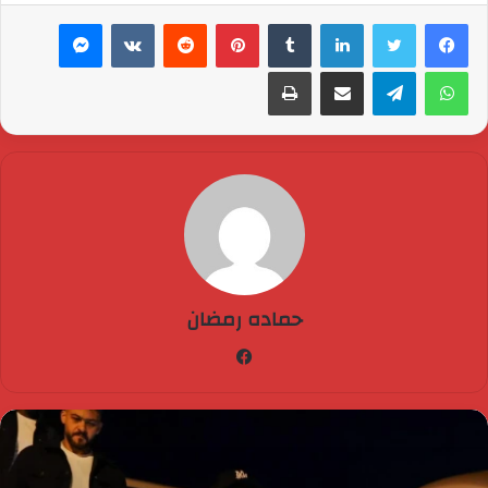
لينكدإن
بينتيريست
ماسنجر
واتساب
تيلقرام
مشاركة عبر البريد
طباعة
حماده رمضان
فيسبوك