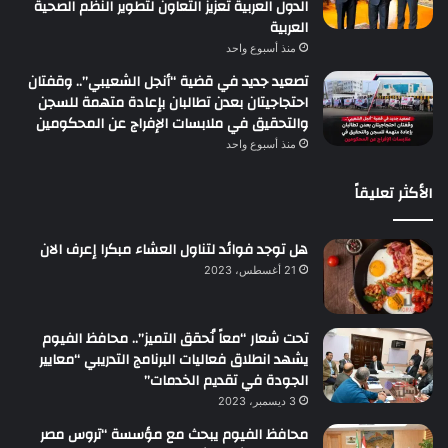
الدول العربية تعزيز التعاون لتطوير النظم الصحية
العربية
منذ أسبوع واحد
تصعيد جديد في قضية “أنجل الشعيبي”.. وقفتان
احتجاجيتان بعدن تطالبان بإعادة متهمة للسجن
والتحقيق في ملابسات الإفراج عن المحكومين
منذ أسبوع واحد
الأكثر تعليقاً
هل توجد فوائد لتناول العشاء مبكرا إعرف الان
21 أغسطس، 2023
تحت شعار “معاً نُحقق التميز”.. محافظ الفيوم
يشهد انطلاق فعاليات البرنامج التدريبي “معايير
الجودة في تقديم الخدمات”
3 ديسمبر، 2023
محافظ الفيوم يبحث مع مؤسسة “تروس مصر