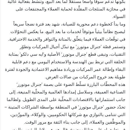
بكونها تدعم سوقاً واسعاً مستقلاً لما بعد البيع، وتنشط بفعالية عالية
في محارَبة المنتَجات المقلَّدة لحماية العملاء والمجتمَعات على
السواء.
وما بدأ كخطوة دعم محورية للصيانة، شهد بعد فترة نضجاً سريعاً
ليصبح نظاماً بيئياً موثوقاً لخدمات ما بعد البيع، ما يعكس التحوّلات
في توقّعات العملاء فيما يتعلّق بالمتانة والتوافر والخدمة الاحترافية.
وتستمر قصّة ’جنرال موتورز‘ مع تبدّل أجيال المركبات وتطوّر
التقنيات، وتبقى قطع ’جنرال موتورز‘ الأصلية و’ايه سي دلكو‘ بمثابة
الحلقة التي تربط بين الهندسة والاستخدام اليومي مع دعم قابلية
البقاء وإطالة عمر المركبات وريادة مفاهيم الاعتمادية والجودة لفترة
طويلة بعد خروج المركبات من صالات العرض.
هذه المحطّات البارزة تسلّط الضوء على بصمة ’جنرال موتورز‘
الصناعية العميقة، وسلاسل إمدادها العالمية والمحلّية المنيعة، إلى
جانب استثماراتها بالاقتصادات المحلّية على المدى الطويل. ولطالما
تحدّد حضور ’جنرال موتورز‘ في المنطقة بواسطة الشراكات المتينة –
التي تتنامى بالتوازي مع شركائها الحكوميين، والوكلاء، والمورِّدين،
والموظَّفين والعملاء، إلى جانب بناء الثقة مع مرور الوقت.
في تعليق له على هذا الموضوع، قال هورهي بلاتا، الرئيس والمدير