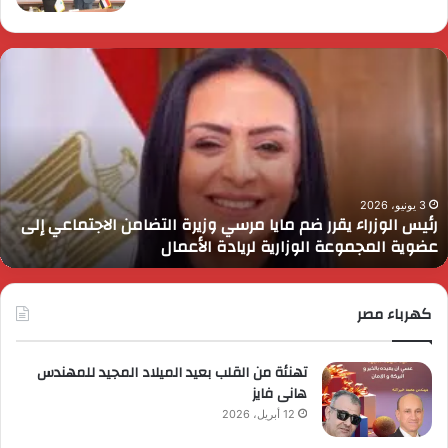
ئيس
ا
لوزراء
ا
قرر
ي
م
د
ايا
ا
رسي
ا
زيرة
ف
لتضامن
ا
3 يونيو، 2026
رئيس الوزراء يقرر ضم مايا مرسي وزيرة التضامن الاجتماعي إلى
لاجتماعي
و
عضوية المجموعة الوزارية لريادة الأعمال
لى
ا
ضوية
ا
لمجموعة
لوزارية
كهرباء مصر
ريادة
لأعمال
تهنئة من القلب بعيد الميلاد المجيد للمهندس
هانى فايز
12 أبريل، 2026