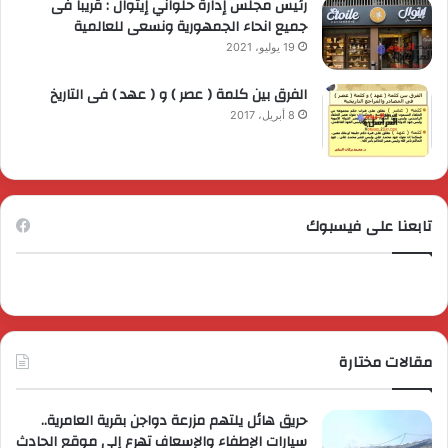
رئيس مجلس إدارة حلواني إيتوال : قريبا فى
جميع انحاء الجمهورية ونسعى للعالمية
19 يوليو، 2021
الفرق بين كلمة ( عصر ) و ( عهد ) فى التاريخ
8 أبريل، 2017
تابعنا على فيسبوك
مقالات مختارة
حريق هائل يلتهم مزرعة دواجن بقرية العامرية..
سيارات الإطفاء والإسعاف تهرع إلى موقع الحادث