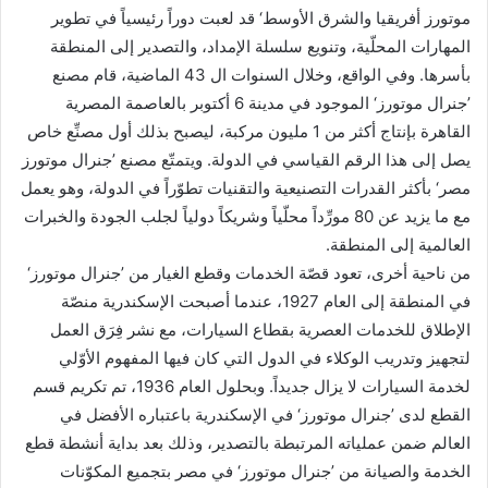
موتورز أفريقيا والشرق الأوسط‘ قد لعبت دوراً رئيسياً في تطوير
المهارات المحلّية، وتنويع سلسلة الإمداد، والتصدير إلى المنطقة
بأسرها. وفي الواقع، وخلال السنوات ال 43 الماضية، قام مصنع
’جنرال موتورز‘ الموجود في مدينة 6 أكتوبر بالعاصمة المصرية
القاهرة بإنتاج أكثر من 1 مليون مركبة، ليصبح بذلك أول مصنِّع خاص
يصل إلى هذا الرقم القياسي في الدولة. ويتمتّع مصنع ’جنرال موتورز
مصر‘ بأكثر القدرات التصنيعية والتقنيات تطوّراً في الدولة، وهو يعمل
مع ما يزيد عن 80 مورِّداً محلّياً وشريكاً دولياً لجلب الجودة والخبرات
العالمية إلى المنطقة.
من ناحية أخرى، تعود قصّة الخدمات وقطع الغيار من ’جنرال موتورز‘
في المنطقة إلى العام 1927، عندما أصبحت الإسكندرية منصّة
الإطلاق للخدمات العصرية بقطاع السيارات، مع نشر فِرَق العمل
لتجهيز وتدريب الوكلاء في الدول التي كان فيها المفهوم الأوّلي
لخدمة السيارات لا يزال جديداً. وبحلول العام 1936، تم تكريم قسم
القطع لدى ’جنرال موتورز‘ في الإسكندرية باعتباره الأفضل في
العالم ضمن عملياته المرتبطة بالتصدير، وذلك بعد بداية أنشطة قطع
الخدمة والصيانة من ’جنرال موتورز‘ في مصر بتجميع المكوّنات