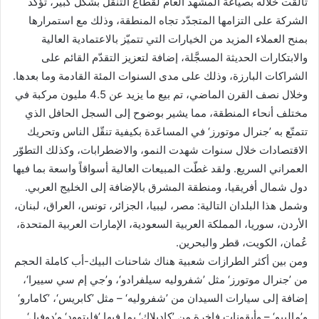
تألّقت خلاله بصياغة المشهد العام لقطاع التنقّل بشكل كبير، تؤكّد
الشركة على التزامها المتجدّد تجاه المنطقة، وذلك مع استمرارها
بمنح العملاء المزيد من الخيارات التي تتميّز بالاعتمادية العالية
والابتكارات الحديثة المسجَّلة، إضافة لتعزيز التقدّم القائم على
الشراكات البارزة، وذلك على مدى السنوات المئة القادمة وما بعدها.
وخلال نصف القرن الماضي، تم بيع ما يزيد عن 4.5 مليون مركبة في
مختلف أنحاء المنطقة، مما يشير بوضوح إلى السجل الحافل الذي
تتمتّع به ’جنرال موتورز‘ في المساعَدة بكيفية تنقّل الناس وتحريك
الاقتصادات خلال سنوات شهدت النمو، والاضطرابات، وكذلك التطوّر
العمراني السريع. ولقد غطّت المبيعات العالية أسواقاً واسعة بما فيها
دول شمال أفريقيا، ومنطقة المشرق بالإضافة إلى الخليج العربي.
وشمل هذا البلدان التالية: مصر، ليبيا، الجزائر، تونس، العراق، لبنان،
الأردن، سوريا، المملكة العربية السعودية، الإمارات العربية المتحدة،
عُمان، الكويت، قطر والبحرين.
ومن بين أكثر الطرازات شعبية هناك شاحنات البيك-أب كاملة الحجم
من ’جنرال موتورز‘ مثل ’شفروليه سيلفرادو‘، و’جي إم سي سييرا‘،
إضافة إلى سيارات السيدان من ’شفروليه‘ – مثل ’كابريس‘، ’كامارو‘
و’ماليبو‘ – وأيقونات فاخرة من ’كاديلاك‘ بما فيها ’فليتوود‘ و’دوفيل‘.