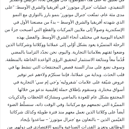
التنفيذي، عمليات ’جنرال موتورز‘ في أفريقيا والشرق الأوسط: “على
مدى مئة عام، تمتّعت ’جنرال موتورز‘ بنمو بارز بالتوازي مع النمو
الذي شهدته أفريقيا والشرق الأوسط – بدءً من مصنعنا الأول في
الإسكندرية وصولاً إلى ملايين المركبات والقطع التي أصبحت جزءً من
الحياة اليومية في مختلف أنحاء الشرق الأوسط. والفضل بهذه
الرحلة المتميّزة يعود بشكل أوّلي إلى عملائنا ووكلائنا وشركائنا الذين
وضعوا ثقتهم بعلاماتنا التجارية. واليوم، نحن نجدّد التزامنا بالمضي
قُدُماً معاً ومتابَعة الاستثمار لتحقيق الرؤى الواعدة الخاصّة بالمنطقة.
وسوف نضع على مدار السنة قصص المجتمَعات التي ننشط بها في
قلب الحدَث. وبداية من عملائنا، فإننا سنكرّم ولاءهم عبر توفير
عروض شيّقة على علامات ’شفروليه‘ و’جي إم سي‘ التجارية في
أسواق مختارة، وسنقوم بإطلاق حملة إقليمية ندعو من خلالها
المجتمَع بشكل عام للعودة بالماضي ومشارَكة اللحظات والذكريات
المميّزة التي تجمعهم مع مركباتنا. وفي الوقت ذاته، سنسلّط الضوء
أيضاً على وكلائنا الذين نعمل معهم منذ فترة طويلة وكذلك شركائنا
القيّمين الذين – بالتعاون مع ’جنرال موتورز‘ – ساعدوا بإيجاد
الوظائف وتعزيز القدرات الصناعية والنمو الاقتصادي في دولهم. من