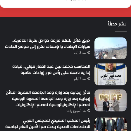
نـشر حديثاً
حريق هائل يلتهم مزرعة دواجن بقرية العامرية..
سيارات الإطفاء والإسعاف تهرع إلى موقع الحادث
منذ 3 أيام
المحاسب محمد نبيل عبد الغفار فولي.. قيادة
إدارية ناجحة على رأس فرع إيرادات طامية
منذ 7 أيام
نتائج إيجابية بعد زيارة وفد الجامعة المصرية النتائج
إيجابية بعد زيارة وفد الجامعة المصرية الروسية
لمصنع الإلكترونياتروسية لمصنع الإلكترونيات
منذ أسبوع واحد
رئيس المكتب التنفيذي للمجلس العربي
للاختصاصات الصحية يبحث مع الأمين العام لجامعة