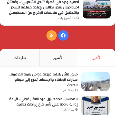
تصعيد جديد في قضية “أنجل الشعيبي”.. وقفتان
احتجاجيتان بعدن تطالبان بإعادة متهمة للسجن
والتحقيق في ملابسات الإفراج عن المحكومين
منذ أسبوع واحد
فيسبوك
ملخص
الموقع
RSS
الأخيرة
الأشهر
تعليقات
حريق هائل يلتهم مزرعة دواجن بقرية العامرية..
سيارات الإطفاء والإسعاف تهرع إلى موقع
الحادث
منذ 3 أيام
المحاسب محمد نبيل عبد الغفار فولي.. قيادة
إدارية ناجحة على رأس فرع إيرادات طامية
منذ 7 أيام