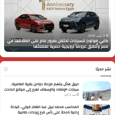
موتورز
إطل
للسيارات
قمة
تحتفل
رايز
بمرور
اب
عام
الـ
على
13
انطلاقها
بال
17 مايو، 2026
كايي موتورز للسيارات تحتفل بمرور عام على انطلاقها في
في
الم
مصر وتُطلق عروضاً ترويجية حصرية لعملائها
ب
مصر
الكب
وتُطلق
برؤي
عروضاً
جدي
ترويجية
وتو
حصرية
نشر حديثا
عال
لعملائها
حريق هائل يلتهم مزرعة دواجن بقرية العامرية..
سيارات الإطفاء والإسعاف تهرع إلى موقع الحادث
منذ 3 أيام
المحاسب محمد نبيل عبد الغفار فولي.. قيادة
إدارية ناجحة على رأس فرع إيرادات طامية