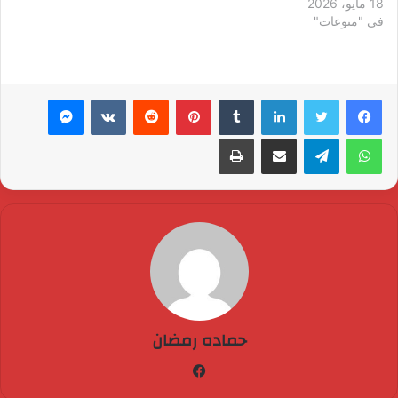
18 مايو، 2026
في "منوعات"
لينكدإن
بينتيريست
ماسنجر
واتساب
تيلقرام
مشاركة عبر البريد
طباعة
حماده رمضان
فيسبوك