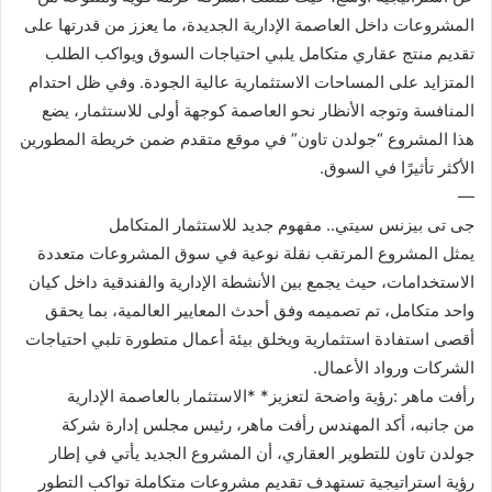
المشروعات داخل العاصمة الإدارية الجديدة، ما يعزز من قدرتها على
تقديم منتج عقاري متكامل يلبي احتياجات السوق ويواكب الطلب
المتزايد على المساحات الاستثمارية عالية الجودة. وفي ظل احتدام
المنافسة وتوجه الأنظار نحو العاصمة كوجهة أولى للاستثمار، يضع
هذا المشروع “جولدن تاون” في موقع متقدم ضمن خريطة المطورين
الأكثر تأثيرًا في السوق.
—
جى تى بيزنس سيتي.. مفهوم جديد للاستثمار المتكامل
يمثل المشروع المرتقب نقلة نوعية في سوق المشروعات متعددة
الاستخدامات، حيث يجمع بين الأنشطة الإدارية والفندقية داخل كيان
واحد متكامل، تم تصميمه وفق أحدث المعايير العالمية، بما يحقق
أقصى استفادة استثمارية ويخلق بيئة أعمال متطورة تلبي احتياجات
الشركات ورواد الأعمال.
رأفت ماهر :رؤية واضحة لتعزيز* *الاستثمار بالعاصمة الإدارية
من جانبه، أكد المهندس رأفت ماهر، رئيس مجلس إدارة شركة
جولدن تاون للتطوير العقاري، أن المشروع الجديد يأتي في إطار
رؤية استراتيجية تستهدف تقديم مشروعات متكاملة تواكب التطور