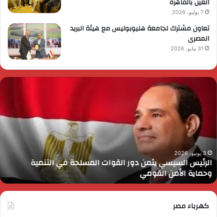
العين بالقاهرة
7 يوليو، 2026
تعاون مشترك لجامعة هليوبوليس مع هيئة البريد
المصرى
31 مايو، 2026
لرئيس
ا
لسيسي
م
ثمن
ا
ور
ن
لقوات
ل
لمسلحة
ا
ي
و
لتنمية
ا
3 يونيو، 2026
الرئيس السيسي يثمن دور القوات المسلحة في التنمية
حماية
ب
وحماية الأمن القومي
لأمن
ا
لقومي
كهرباء مصر