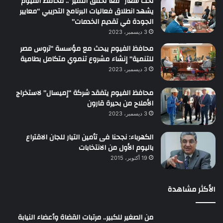
تحت شعار “معاً نُحقق التميز”.. محافظ الفيوم
يشهد انطلاق فعاليات البرنامج التدريبي “معايير
الجودة في تقديم الخدمات”
3 ديسمبر، 2023
محافظ الفيوم يبحث مع مؤسسة “تروس مصر
للتنمية” إنشاء مشروع تنموي متكامل بطامية
3 ديسمبر، 2023
محافظ الفيوم يتفقد شركة “إميسال” لاستخراج
الأملاح من بحيرة قارون
3 ديسمبر، 2023
الكهرباء: نجحنا فى تأمين التيار للجان الاقتراع
باليوم الأول من الانتخابات
19 أكتوبر، 2015
الأكثر مشاهدة
من الصغير للكبير.. مرتبات القضاة وأعضاء النيابة