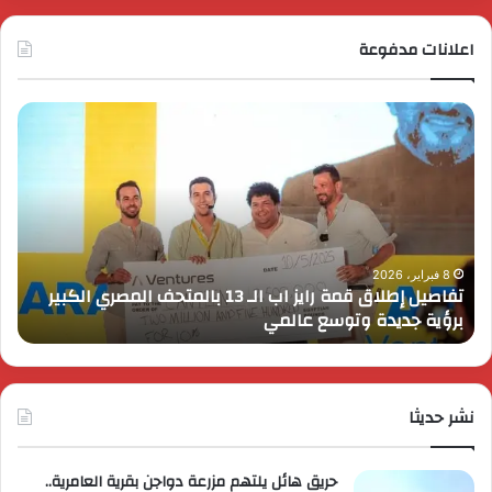
اعلانات مدفوعة
تفاصيل
اكت
إطلاق
الف
قمة
واله
رايز
في
اب
كومب
الـ
نسي
13
بال
بالمتحف
زايد
8 فبراير، 2026
تفاصيل إطلاق قمة رايز اب الـ 13 بالمتحف المصري الكبير
ا
المصري
أحد
برؤية جديدة وتوسع عالمي
أ
الكبير
مشر
برؤية
شرك
جديدة
جول
وتوسع
لاند
عالمي
نشر حديثا
حريق هائل يلتهم مزرعة دواجن بقرية العامرية..