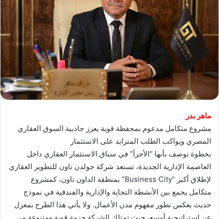
ماهر بدر
مشروع متكامل مدعوم بمحفظة قوية يعزز جاذبية السوق العقاري
المصري ويواكب الطلب المتزايد على الاستثمار
بخطوة توصف بأنها “الأجرأ” في سباق الاستثمار العقاري داخل
العاصمة الإدارية الجديدة، تستعد شركة جولدن تاون للتطوير العقاري
لإطلاق أكبر “Business City” بمنطقة الداون تاون، كمشروع
متكامل يجمع بين الأنشطة التجاية والإدارية والفندقية في نموذج
حديث يعكس تطور مفهوم مدن الأعمال. ولا يأتي هذا الطرح بمعزل
عن استراتيجية أوسع، حيث تمتلك الشركة حزمة قوية ومتنوعة من