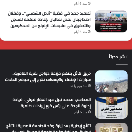
منذ 6 أيام
تصعيد جديد في قضية “أنجل الشعيبي”.. وقفتان
احتجاجيتان بعدن تطالبان بإعادة متهمة للسجن
والتحقيق في ملابسات الإفراج عن المحكومين
منذ 6 أيام
نـشر حديثاً
حريق هائل يلتهم مزرعة دواجن بقرية العامرية..
سيارات الإطفاء والإسعاف تهرع إلى موقع الحادث
منذ يوم واحد
المحاسب محمد نبيل عبد الغفار فولي.. قيادة
إدارية ناجحة على رأس فرع إيرادات طامية
منذ 5 أيام
نتائج إيجابية بعد زيارة وفد الجامعة المصرية النتائج