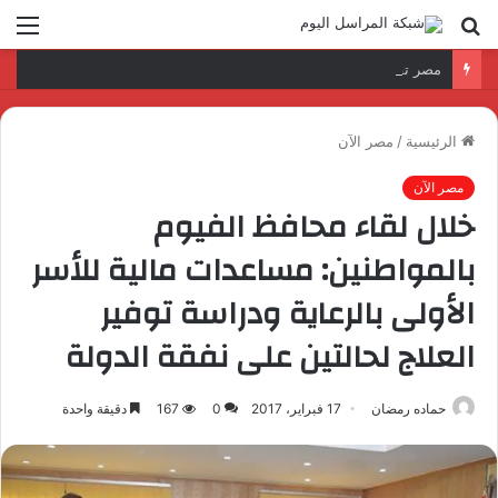
بحث
الق
عن
مصر تفتتح أعمال النسخة الحادية عشرة من أسبوع أفريقيا والمحيط الهندي (AFI Aviation Week).. بمشاركة “النيل للطيران”
الرئيسية
/
مصر الآن
مصر الآن
خلال لقاء محافظ الفيوم
بالمواطنين: مساعدات مالية للأسر
الأولى بالرعاية ودراسة توفير
العلاج لحالتين على نفقة الدولة
حماده رمضان
17 فبراير، 2017
0
167
دقيقة واحدة