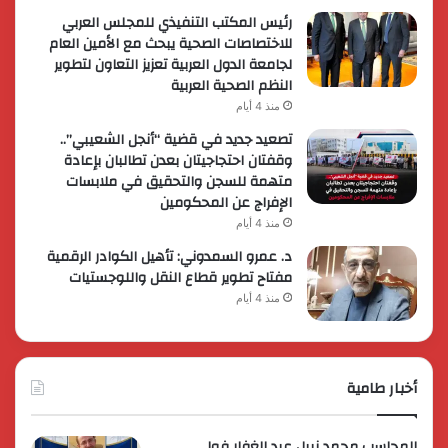
رئيس المكتب التنفيذي للمجلس العربي
للاختصاصات الصحية يبحث مع الأمين العام
لجامعة الدول العربية تعزيز التعاون لتطوير
النظم الصحية العربية
منذ 4 أيام
تصعيد جديد في قضية “أنجل الشعيبي”..
وقفتان احتجاجيتان بعدن تطالبان بإعادة
متهمة للسجن والتحقيق في ملابسات
الإفراج عن المحكومين
منذ 4 أيام
د. عمرو السمدوني: تأهيل الكوادر الرقمية
مفتاح تطوير قطاع النقل واللوجستيات
منذ 4 أيام
أخبار طامية
المحاسب محمد نبيل عبد الغفار فولي..