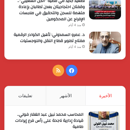
تصعيد جديد في قضية “أنجل الشعيبي”..
وقفتان احتجاجيتان بعدن تطالبان بإعادة
متهمة للسجن والتحقيق في ملابسات
الإفراج عن المحكومين
منذ 4 أيام
د. عمرو السمدوني: تأهيل الكوادر الرقمية
مفتاح تطوير قطاع النقل واللوجستيات
منذ 4 أيام
فيسبوك
ملخص
الموقع
RSS
الأخيرة
الأشهر
تعليقات
المحاسب محمد نبيل عبد الغفار فولي..
قيادة إدارية ناجحة على رأس فرع إيرادات
طامية