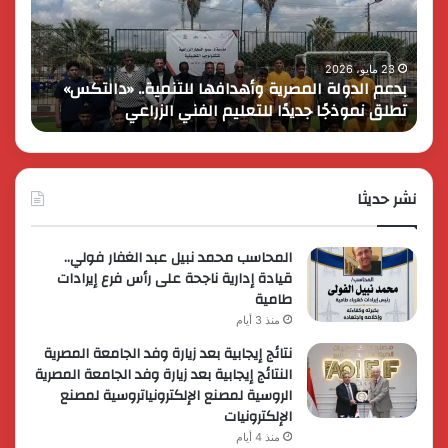
للتنمية..
بمرور
«دالتكس»
عام
تطلق
على
نموذجًا
انطلاق
23 مايو، 2026
17 مايو، 26
بدعم الدولة المصرية وأهدافها للتنمية.. «دالتكس»
كاي
جديدًا
في
تطلق نموذجًا جديدًا للتعليم الفني الزراعي
في 
للتعليم
مصر
الفني
وتُطلق
الزراعي
عروضاً
ترويجي
نشر حديثا
حصرية
لعملائه
المحاسب محمد نبيل عبد الغفار فولي..
قيادة إدارية ناجحة على رأس فرع إيرادات
طامية
منذ 3 أيام
نتائج إيجابية بعد زيارة وفد الجامعة المصرية
النتائج إيجابية بعد زيارة وفد الجامعة المصرية
الروسية لمصنع الإلكترونياتروسية لمصنع
الإلكترونيات
منذ 4 أيام