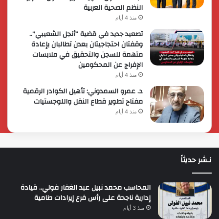
النظم الصحية العربية
منذ 4 أيام
تصعيد جديد في قضية “أنجل الشعيبي”..
وقفتان احتجاجيتان بعدن تطالبان بإعادة
متهمة للسجن والتحقيق في ملابسات
الإفراج عن المحكومين
منذ 4 أيام
د. عمرو السمدوني: تأهيل الكوادر الرقمية
مفتاح تطوير قطاع النقل واللوجستيات
منذ 4 أيام
نـشر حديثاً
المحاسب محمد نبيل عبد الغفار فولي.. قيادة
إدارية ناجحة على رأس فرع إيرادات طامية
منذ 3 أيام