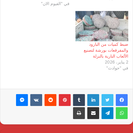
في "الفيوم الان"
ضبط كميات من البارود
والمفرقعات بورشة لتصنيع
الألعاب النارية بالنزلة
2 يناير، 2026
في "حوادث"
لينكدإن
بينتيريست
ماسنجر
واتساب
تيلقرام
مشاركة عبر البريد
طباعة