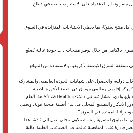
اخل مصر وتقليل الاعتماد على الاستيراد، خاصة في قطاع
 إنتاج ما بين 1500 إلى 2000 وحدة من كل منتج سنويًا، بما يغطي الاحتياجات المتزايدة في السوق
مصري بالكامل من خلال توفير منتجات ذات جودة عالية تُصنّع
 في منطقة الشرق الأوسط وأفريقيا، بالاستفادة من الموقع
راكات دولية، والحصول على شهادات الجودة العالمية، والمشاركة
مركز إقليمي وعالمي موثوق في تصنيع الأجهزة الطبية.
من جانبها، قالت الدكتورة نورهان علاء، مدير عام شركة بايو وادي: “مشاركتنا في Africa Health ExCon هذا العام
ر الابتكار والتصنيع المحلي في بناء أنظمة صحية قوية، ونعمل
وخبراتنا الممتدة في السوق.”
وتابعت : “نحن فخورون بإطلاق أول أجهزة مراقبة مرضى بتكنولوجيا مصرية وبنسبة مكون محلي تصل إلى 70%. هذا
 قادرة على المنافسة عالميًا في الصناعات الطبية عالية