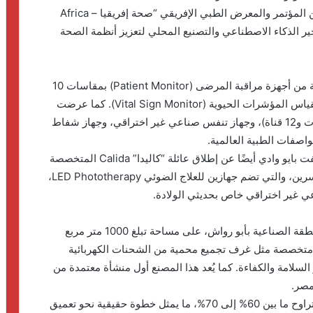
جاء ذلك خلال مشاركتها في فعاليات النسخة الرابعة من المؤتمر والمعرض الطبي الإفريقي “صحة إفريقيا – Africa
لال: تسخير الذكاء الاصطناعي والتصنيع المحلي لتعزيز أنظمة الصحة
كشفت الشركة خلال المعرض عن ثلاثة موديلات مختلفة من أجهزة مراقبة المرضى (Patient Monitor) بمقاسات 10
بوصة، 12 بوصة، و15 بوصة، إلى جانب جهاز مخصص لقياس المؤشرات الحيوية (Vital Sign Monitor). كما عرضت
جهازين لرسم القلب (ECG) بموديلين مختلفين (3 قنوات و12 قناة)، وجهاز تنفس صناعي غير اختراقي، وجهاز شفاط
فات الطبية العالمية.
وفي إطار اهتمامها برعاية الأطفال حديثي الولادة، كشفت بايو وادي أيضًا عن إطلاق عائلة “كاليدا” Calida المتخصصة
في دعم وحدات العناية المركزة لحديثي الولادة والمبتسرين، والتي تضم جهازين للعلاج الضوئي LED Phototherapy،
تُنتج هذه الأجهزة داخل منشأة صناعية متكاملة في المنطقة الصناعية بأبو رواش، على مساحة تبلغ 1000 متر مربع
متخصصة مثل غرف تجميع محمية من الشحنات الكهربائية
 السلامة والكفاءة. كما يُعد هذا المصنع أول منشأة معتمدة من
وأكدت الشركة أن نسبة المكون المحلي في كل جهاز تتراوح ما بين 60% إلى 70%، ما يمثل خطوة حقيقية نحو تعميق