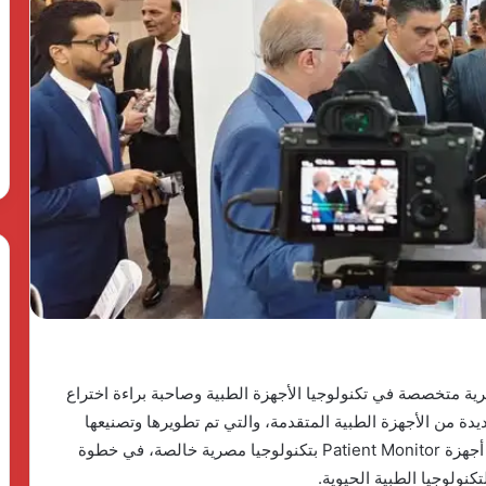
وPulse
منذ 4 أسابيع
The First Group وPulse
Developments
توقعان
Developments توقعان شراكة
شراكة
الهدوء في
استراتيجية لإطلاق منصة متكاملة
استراتيجية
شيخ زايد أحدث
لتطوير وتشغيل مشاريع الضيافة في
لإطلاق
لدن لاند
مصر
منصة
متكاملة
لتطوير
وتشغيل
مشاريع
الضيافة
في
مصر
ية متخصصة في تكنولوجيا الأجهزة الطبية وصاحبة براءة اختراع
من الأجهزة الطبية المتقدمة، والتي تم تطويرها وتصنيعها
بالكامل داخل مصر، لتكون بذلك أول شركة محلية تنتج أجهزة Patient Monitor بتكنولوجيا مصرية خالصة، في خطوة
كنولوجيا الطبية الحيوية.