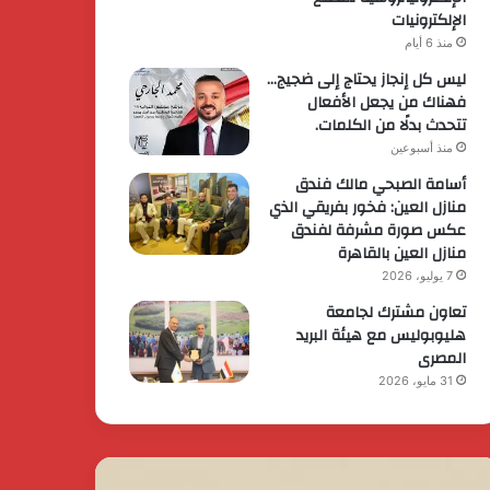
الإلكترونيات
منذ 6 أيام
ليس كل إنجاز يحتاج إلى ضجيج…
فهناك من يجعل الأفعال
تتحدث بدلًا من الكلمات.
منذ أسبوعين
أسامة الصبحي مالك فندق
منازل العين: فخور بفريقي الذي
عكس صورة مشرفة لفندق
منازل العين بالقاهرة
7 يوليو، 2026
تعاون مشترك لجامعة
هليوبوليس مع هيئة البريد
المصرى
31 مايو، 2026
حرس
رئيس
ثوري
الوزراء