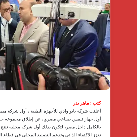
في
كومباوند
نسيم
1 يناير، 2026
بالشيخ
اكتشف الفخامة و
زايد
كومباوند نسيم بال
أحدث
مشروعات شركة جو
مشروعات
شركة
جولدن
لاند
كتب : ماهر بدر
أعلنت شركة بايو وادي للأجهزة الطبية ، أول شركة مصر
أول جهاز تنفس صناعي مصري، عن إطلاق مجموعة جديدة 
تعزز الاكتفاء الذاتي وتدعم التصنيع المحلي في قطاع الت