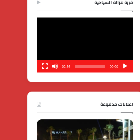
قرية غزالة السياحية
مشغل
الفيديو
02:36
00:00
اعلانات مدفوعة
بدعم
كايي
الدولة
موتورز
المصرية
للسيارات