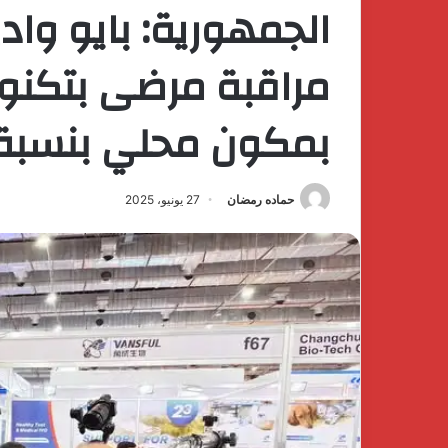
الجمهورية: بايو وا
مراقبة مرضى بتكنول
بمكون محلي بنسبة 70
حماده رمضان
27 يونيو، 2025
اكتشف
الفخامة
والهدوء