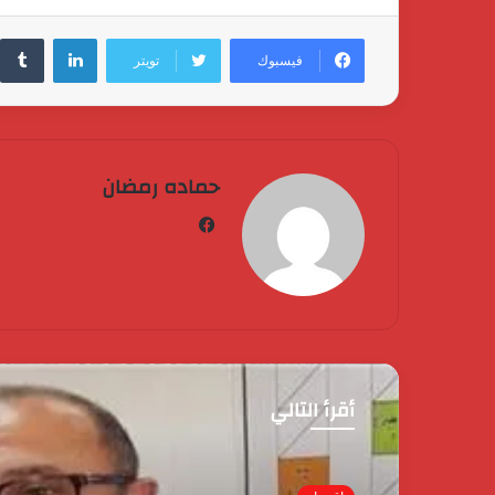
لينكدإن
فيسبوك
تويتر
حماده رمضان
فيسبوك
أقرأ التالي