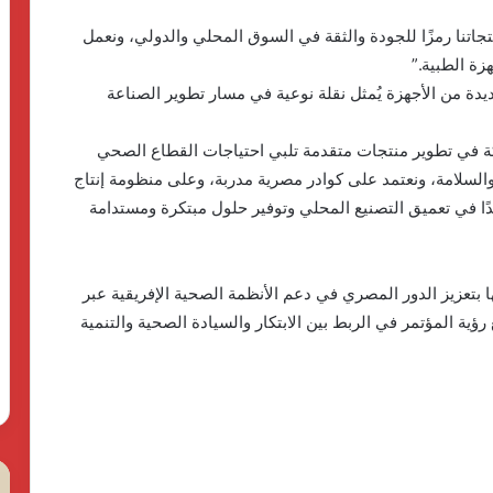
اتنا رمزًا للجودة والثقة في السوق المحلي والدولي، ونعمل
زة الطبية.”
يدة من الأجهزة يُمثل نقلة نوعية في مسار تطوير الصناعة
كة في تطوير منتجات متقدمة تلبي احتياجات القطاع الصحي
 والسلامة، ونعتمد على كوادر مصرية مدربة، وعلى منظومة إنتاج
ئدًا في تعميق التصنيع المحلي وتوفير حلول مبتكرة ومستدامة
 بتعزيز الدور المصري في دعم الأنظمة الصحية الإفريقية عبر
ؤية المؤتمر في الربط بين الابتكار والسيادة الصحية والتنمية
محمد سعده: التحالفات المصرفية تدعم
تمويل القطاعات الحيوية رغم ارتفاع
الفائدة
كردان
ال
جولد
ال