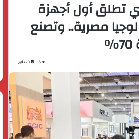
دي تطلق أول أجهزة
وجيا مصرية.. وتصنع
%
6
3 دقائق
The
First
Group