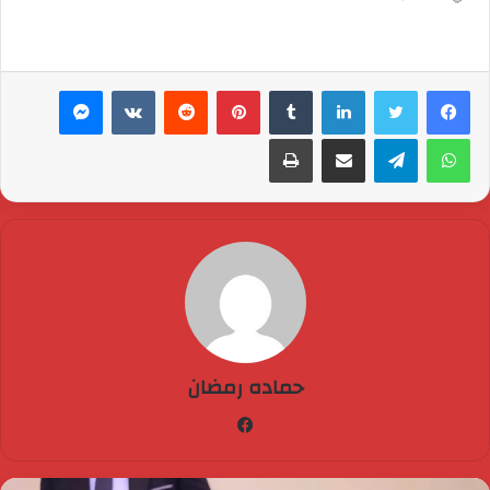
لينكدإن
بينتيريست
ماسنجر
واتساب
تيلقرام
مشاركة عبر البريد
طباعة
حماده رمضان
فيسبوك