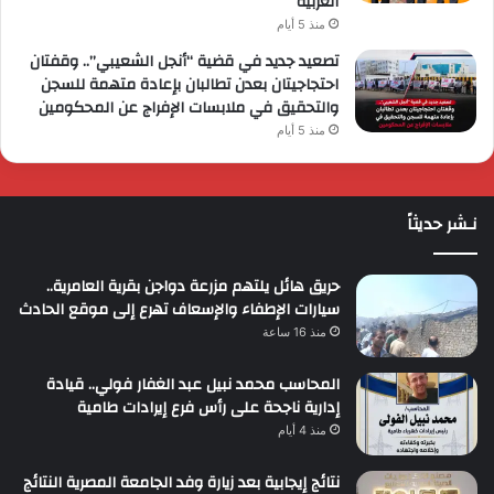
العربية
منذ 5 أيام
تصعيد جديد في قضية “أنجل الشعيبي”.. وقفتان
احتجاجيتان بعدن تطالبان بإعادة متهمة للسجن
والتحقيق في ملابسات الإفراج عن المحكومين
منذ 5 أيام
نـشر حديثاً
حريق هائل يلتهم مزرعة دواجن بقرية العامرية..
سيارات الإطفاء والإسعاف تهرع إلى موقع الحادث
منذ 16 ساعة
المحاسب محمد نبيل عبد الغفار فولي.. قيادة
إدارية ناجحة على رأس فرع إيرادات طامية
منذ 4 أيام
نتائج إيجابية بعد زيارة وفد الجامعة المصرية النتائج