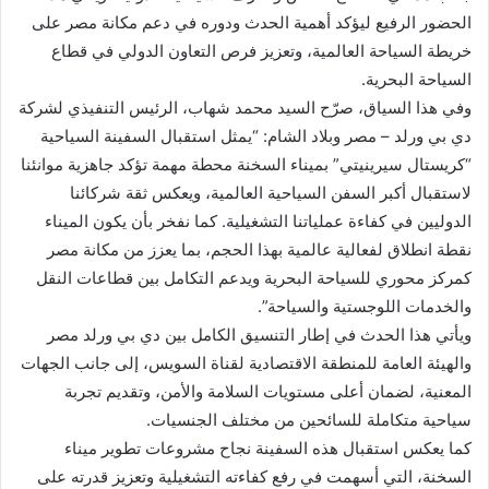
الحضور الرفيع ليؤكد أهمية الحدث ودوره في دعم مكانة مصر على
خريطة السياحة العالمية، وتعزيز فرص التعاون الدولي في قطاع
السياحة البحرية.
وفي هذا السياق، صرّح السيد محمد شهاب، الرئيس التنفيذي لشركة
دي بي ورلد – مصر وبلاد الشام: “يمثل استقبال السفينة السياحية
“كريستال سيرينيتي” بميناء السخنة محطة مهمة تؤكد جاهزية موانئنا
لاستقبال أكبر السفن السياحية العالمية، ويعكس ثقة شركائنا
الدوليين في كفاءة عملياتنا التشغيلية. كما نفخر بأن يكون الميناء
نقطة انطلاق لفعالية عالمية بهذا الحجم، بما يعزز من مكانة مصر
كمركز محوري للسياحة البحرية ويدعم التكامل بين قطاعات النقل
والخدمات اللوجستية والسياحة”.
ويأتي هذا الحدث في إطار التنسيق الكامل بين دي بي ورلد مصر
والهيئة العامة للمنطقة الاقتصادية لقناة السويس، إلى جانب الجهات
المعنية، لضمان أعلى مستويات السلامة والأمن، وتقديم تجربة
سياحية متكاملة للسائحين من مختلف الجنسيات.
كما يعكس استقبال هذه السفينة نجاح مشروعات تطوير ميناء
السخنة، التي أسهمت في رفع كفاءته التشغيلية وتعزيز قدرته على