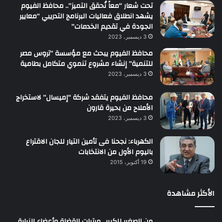
تحت شعار “معاً نُحقق التميز”.. محافظ الفيوم
يشهد انطلاق فعاليات البرنامج التدريبي “معايير
الجودة في تقديم الخدمات”
3 ديسمبر، 2023
محافظ الفيوم يبحث مع مؤسسة “تروس مصر
للتنمية” إنشاء مشروع تنموي متكامل بطامية
3 ديسمبر، 2023
محافظ الفيوم يتفقد شركة “إميسال” لاستخراج
الأملاح من بحيرة قارون
3 ديسمبر، 2023
الكهرباء: نجحنا فى تأمين التيار للجان الاقتراع
باليوم الأول من الانتخابات
19 أكتوبر، 2015
الأكثر مشاهدة
من الصغير للكبير.. مرتبات القضاة وأعضاء النيابة