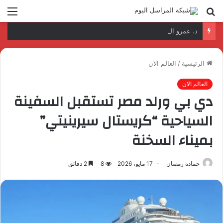
بحث
الق
عن
د. عمرو السمدوني: تأهيل الكوادر الرقمية مفتاح تطوير قطاع النقل واللوجستيات
الرئيسية
/
العالم الان
العالم الان
دي بي ورلد مصر تستقبل السفينة
السياحية “كريستال سيرينيتي”
بميناء السخنة
حماده رمضان
17 مايو، 2026
8
2 دقائق