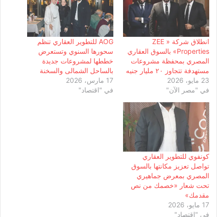
انطلاق شركة « ZEE
‏AOG للتطوير العقاري تنظم
Properties» بالسوق العقاري
سحورها السنوي وتستعرض
المصري بمحفظة مشروعات
خططها لمشروعات جديدة
مستهدفة تتجاوز ٢٠ مليار جنيه
بالساحل الشمالى والسخنة
23 مايو، 2026
17 مارس، 2026
في "مصر الآن"
في "اقتصاد"
كونفوي للتطوير العقاري
تواصل تعزيز مكانتها بالسوق
المصري بمعرض جماهيري
تحت شعار «خصمك من نص
مقدمك»
17 مايو، 2026
في "اقتصاد"