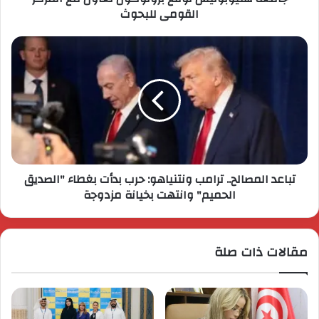
القومى للبحوث
تباعد المصالح.. ترامب ونتنياهو: حرب بدأت بغطاء "الصديق
الحميم" وانتهت بخيانة مزدوجة
مقالات ذات صلة