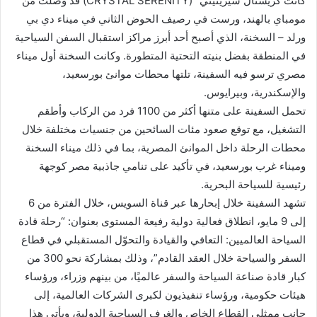
كانت كريستال سيرينيتي” (CRYSTAL SERENITY) قد وصلت من
مومباي بالهند، ورست في رصيف الحوض الثاني في ميناء دي بي
ورلد – السخنة، الذي أصبح أحد أبرز مراكز استقبال السفن السياحية
في المنطقة بفضل بنيته التحتية المتطورة. وكانت السخنة أول ميناء
مصري ترسو فيه السفينة، تلتها محطات موانئ بورسعيد،
والإسكندرية، وبيرايوس.
تحمل السفينة على متنها أكثر من 1100 فرد من الركاب وأطقم
التشغيل، مع توقع صعود مئات السائحين من جنسيات مختلفة خلال
محطات الرحلة داخل الموانئ المصرية، بما في ذلك ميناء السخنة
وميناء غرب بورسعيد، في تأكيد على تنامي جاذبية مصر كوجهة
رئيسية للسياحة البحرية.
تشهد السفينة خلال إبحارها عبر قناة السويس، خلال الفترة من 6
إلى 9 مايو، انطلاق فعالية دولية رفيعة المستوى بعنوان: “رحلة قادة
السياحة العالميين: التعافي والقيادة والتحوّل المستقبلي في قطاع
السفر والسياحة خلال العقد القادم”، وذلك بمشاركة نحو 300 من
كبار قادة صناعة السياحة والسفر عالميًا، من بينهم وزراء، ورؤساء
هيئات حكومية، ورؤساء تنفيذيون لكبرى الشركات العالمية، إلى
جانب ممثلي القطاع الخاص والغرف السياحية الدولية، ويأتي هذا