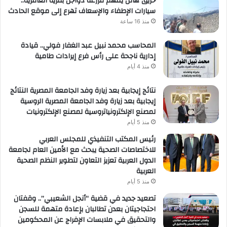
حريق هائل يلتهم مزرعة دواجن بقرية العامرية..
سيارات الإطفاء والإسعاف تهرع إلى موقع الحادث
منذ 16 ساعة
المحاسب محمد نبيل عبد الغفار فولي.. قيادة
إدارية ناجحة على رأس فرع إيرادات طامية
منذ 4 أيام
نتائج إيجابية بعد زيارة وفد الجامعة المصرية النتائج
إيجابية بعد زيارة وفد الجامعة المصرية الروسية
لمصنع الإلكترونياتروسية لمصنع الإلكترونيات
منذ 5 أيام
رئيس المكتب التنفيذي للمجلس العربي
للاختصاصات الصحية يبحث مع الأمين العام لجامعة
الدول العربية تعزيز التعاون لتطوير النظم الصحية
العربية
منذ 5 أيام
تصعيد جديد في قضية “أنجل الشعيبي”.. وقفتان
احتجاجيتان بعدن تطالبان بإعادة متهمة للسجن
والتحقيق في ملابسات الإفراج عن المحكومين