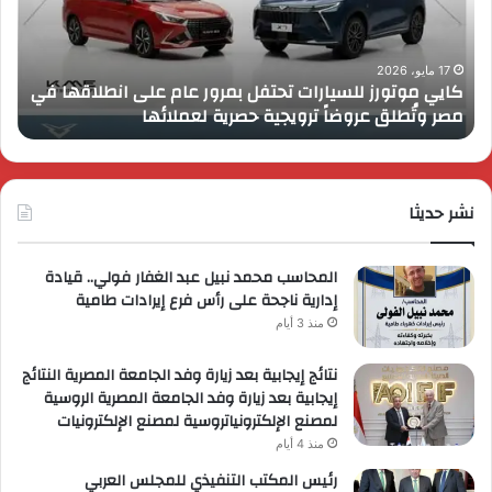
عام
الـ
على
13
انطلاقها
بال
17 مايو، 2026
كايي موتورز للسيارات تحتفل بمرور عام على انطلاقها في
في
الم
مصر وتُطلق عروضاً ترويجية حصرية لعملائها
ب
مصر
الكب
وتُطلق
برؤي
عروضاً
جدي
ترويجية
وتو
حصرية
نشر حديثا
عال
لعملائها
المحاسب محمد نبيل عبد الغفار فولي.. قيادة
إدارية ناجحة على رأس فرع إيرادات طامية
منذ 3 أيام
نتائج إيجابية بعد زيارة وفد الجامعة المصرية النتائج
إيجابية بعد زيارة وفد الجامعة المصرية الروسية
لمصنع الإلكترونياتروسية لمصنع الإلكترونيات
منذ 4 أيام
رئيس المكتب التنفيذي للمجلس العربي