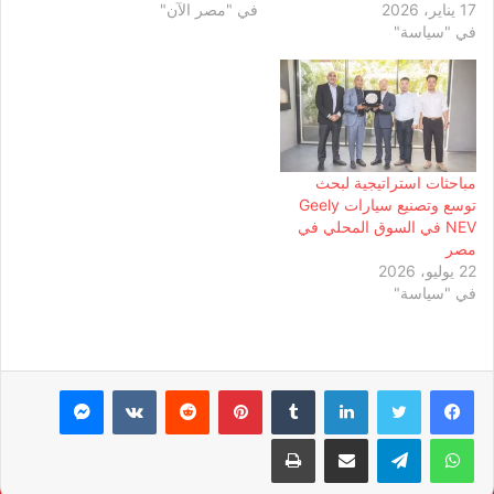
17 يناير، 2026
في "مصر الآن"
في "سياسة"
مباحثات استراتيجية لبحث
توسع وتصنيع سيارات Geely
NEV في السوق المحلي في
مصر
22 يوليو، 2026
في "سياسة"
لينكدإن
بينتيريست
ماسنجر
واتساب
تيلقرام
مشاركة عبر البريد
طباعة