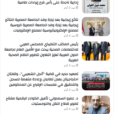
إدارية ناجحة على رأس فرع إيرادات طامية
منذ 3 أيام
نتائج إيجابية بعد زيارة وفد الجامعة المصرية النتائج
إيجابية بعد زيارة وفد الجامعة المصرية الروسية
لمصنع الإلكترونياتروسية لمصنع الإلكترونيات
منذ 4 أيام
رئيس المكتب التنفيذي للمجلس العربي
للاختصاصات الصحية يبحث مع الأمين العام لجامعة
الدول العربية تعزيز التعاون لتطوير النظم الصحية
العربية
منذ 4 أيام
تصعيد جديد في قضية “أنجل الشعيبي”.. وقفتان
احتجاجيتان بعدن تطالبان بإعادة متهمة للسجن
والتحقيق في ملابسات الإفراج عن المحكومين
منذ 4 أيام
د. عمرو السمدوني: تأهيل الكوادر الرقمية مفتاح
تطوير قطاع النقل واللوجستيات
منذ 4 أيام