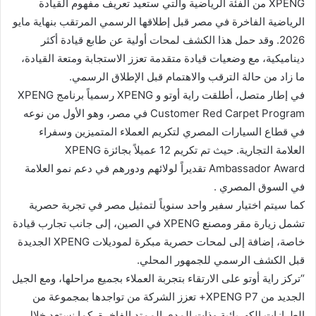
XPENG من الفئة الرياضية والتي ستعيد تعريف مفهوم القيادة
الرياضية الفاخرة في مصر قبل إطلاقها الرسمي المرتقب بنهاية مايو
2026. وقد حمل هذا الكشف لمحات أولية عن طابع قيادة أكثر
ديناميكية، مع وضعيات قيادة متقدمة تعزز الاستجابة ومتعة القيادة،
ما زاد من حالة الترقب والاهتمام قبل الإطلاق الرسمي.
في إطار متصل، أطلقت راية أوتو و XPENG رسمياً برنامج XPENG
Customer Red Carpet Program في مصر، وهو الأول من نوعه
في قطاع السيارات المصري لتكريم العملاء المتميزين وسفراء
العلامة التجارية. حيث تم تكريم 12 عميلاً بجائزة XPENG
Ambassador Award تقديراً لولائهم ودورهم في دعم نمو العلامة
في السوق المصري .
كما سيتم اختيار سفير واحد سنوياً لتمثيل مصر في تجربة حصرية
تشمل زيارة مقر ومصنع XPENG في الصين، إلى جانب تجارب قيادة
خاصة، إضافة إلى لمحات حصرية مبكرة لموديلات XPENG الجديدة
قبل الكشف الرسمي للجمهور المحلي.
“تركز راية أوتو على الارتقاء بتجربة العملاء بجميع مراحلها، ومع الجيل
الجديد من XPENG P7+ تعزز الشركة من تواجدها بمجموعة من
الطرازات الكهربائية وذات المدى الممتد الفاخرة. كما نستعد خلال