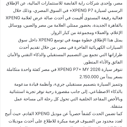
مصر، وإحدى شركات راية القابضة للاستثمارات المالية، عن الإطلاق
الرسمي لسيارة XPENG P7+ في السوق المصري، وذلك خلال
فعالية رفيعة المستوى أُقيمت في أحدث صالة عرض لعلامة XPENG
بالقاهرة الجديدة، بحضور ممثلي العلامة من مصر والصين، ووسائل
الإعلام، والعملاء ومجموعة من كبار الزوار.
يمثل هذا الإطلاق خطوة مهمة في توسع XPENG داخل سوق
السيارات الكهربائية الفاخرة في مصر، من خلال تقديم أحدث
طرازاتها التي تجمع بين التصميم المستقبلي والذكاء التقني والأمان
الفائق والأداء المتطور.
تتوفر سيارة XPENG P7+ MY 2026 في مصر كفئة واحدة متكاملة
بسعر يبدأ من 2.150.000
وتتميز السيارة بتصميم مستقبلي جريء، وأنظمة قيادة مدعومة
بالذكاء الاصطناعي، إلى جانب مقصورة رحبة توفر تجربة استثنائية
وبالأخص المقاعد الخلفية التي تحول كل رحلة الى مساحة عمل
متنقلة.
كما تضمن الحدث كشفاً حصرياً عن موديل XPENG القادم، حيث أُتيح
لعدد محدود من الضيوف فرصة مبكرة للاطلاع على أحدث موديلات