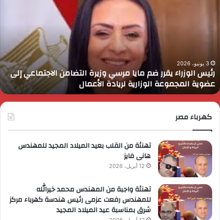
لوزراء
ا
قرر
ي
م
د
ايا
ا
رسي
ا
زيرة
ف
لتضامن
ا
3 يونيو، 2026
رئيس الوزراء يقرر ضم مايا مرسي وزيرة التضامن الاجتماعي إلى
لاجتماعي
و
عضوية المجموعة الوزارية لريادة الأعمال
لى
ا
ضوية
ا
لمجموعة
لوزارية
كهرباء مصر
ريادة
لأعمال
تهنئة من القلب بعيد الميلاد المجيد للمهندس
هانى فايز
12 أبريل، 2026
تهنئة واجبة من المهندس محمد خيرالله
للمهندس رفعت عزمى رئيس هندسة كهرباء مركز
شرق بمناسبة عيد الميلاد المجيد