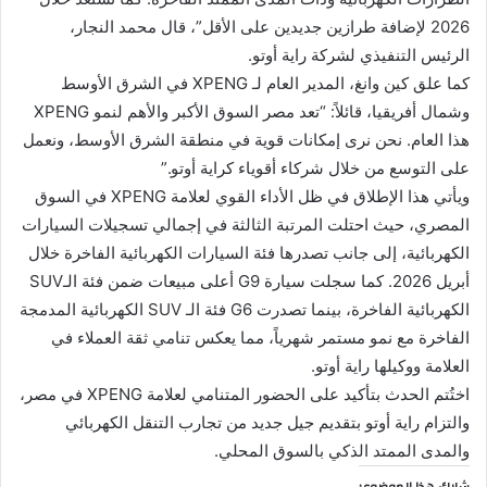
2026 لإضافة طرازين جديدين على الأقل”، قال محمد النجار،
الرئيس التنفيذي لشركة راية أوتو.
كما علق كين وانغ، المدير العام لـ XPENG في الشرق الأوسط
وشمال أفريقيا، قائلاً: “تعد مصر السوق الأكبر والأهم لنمو XPENG
هذا العام. نحن نرى إمكانات قوية في منطقة الشرق الأوسط، ونعمل
على التوسع من خلال شركاء أقوياء كراية أوتو.”
ويأتي هذا الإطلاق في ظل الأداء القوي لعلامة XPENG في السوق
المصري، حيث احتلت المرتبة الثالثة في إجمالي تسجيلات السيارات
الكهربائية، إلى جانب تصدرها فئة السيارات الكهربائية الفاخرة خلال
أبريل 2026. كما سجلت سيارة G9 أعلى مبيعات ضمن فئة الـSUV
الكهربائية الفاخرة، بينما تصدرت G6 فئة الـ SUV الكهربائية المدمجة
الفاخرة مع نمو مستمر شهرياً، مما يعكس تنامي ثقة العملاء في
العلامة ووكيلها راية أوتو.
اختُتم الحدث بتأكيد على الحضور المتنامي لعلامة XPENG في مصر،
والتزام راية أوتو بتقديم جيل جديد من تجارب التنقل الكهربائي
والمدى الممتد الذكي بالسوق المحلي.