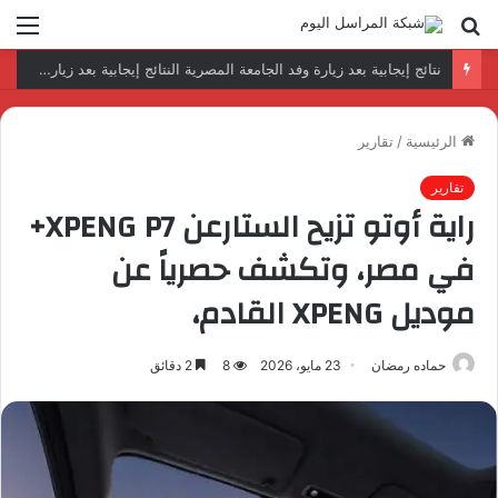
بحث
الق
عن
رئيس المكتب التنفيذي للمجلس العربي للاختصاصات الصحية يبحث مع الأمين العام لجامعة الدول العربية تعزيز التعاون لتطوير النظم الصحية العربية
الرئيسية
/
تقارير
تقارير
راية أوتو تزيح الستارعن XPENG P7+
في مصر، وتكشف حصرياً عن
موديل XPENG القادم،
حماده رمضان
23 مايو، 2026
8
2 دقائق