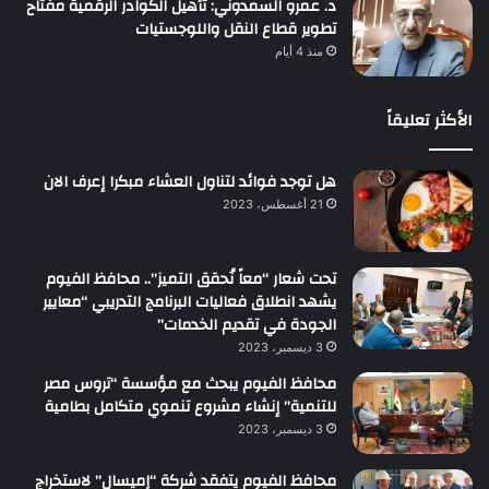
د. عمرو السمدوني: تأهيل الكوادر الرقمية مفتاح
تطوير قطاع النقل واللوجستيات
منذ 4 أيام
الأكثر تعليقاً
هل توجد فوائد لتناول العشاء مبكرا إعرف الان
21 أغسطس، 2023
تحت شعار “معاً نُحقق التميز”.. محافظ الفيوم
يشهد انطلاق فعاليات البرنامج التدريبي “معايير
الجودة في تقديم الخدمات”
3 ديسمبر، 2023
محافظ الفيوم يبحث مع مؤسسة “تروس مصر
للتنمية” إنشاء مشروع تنموي متكامل بطامية
3 ديسمبر، 2023
محافظ الفيوم يتفقد شركة “إميسال” لاستخراج