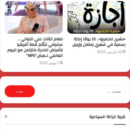
«بشرى للجميع».. 15 يومًا إجازة
للعام الثالث علي التوالي ..
رسمية في شهري رمضان وإبريل
سانوفي تنظّم قمة أفريقيا
للأمراض النادرة بالتزامن مع اليوم
10 مارس، 2023
العالمي لـمرض”MPS”
7 يونيو، 2025
البحث
عن:
قرية غزالة السياحية