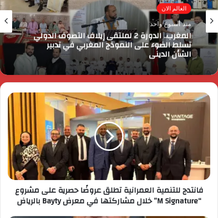
العالم الان
منذ أسبوع واحد
المغرب.. الدورة 2 لملتقى إيلاف التصوف الدولي
تسلط الضوء على النموذج المغربي في تدبير
الشأن الديني
فانتدج للتنمية العمرانية تطلق عروضًا حصرية على مشروع
“M Signature” خلال مشاركتها في معرض Bayty بالرياض