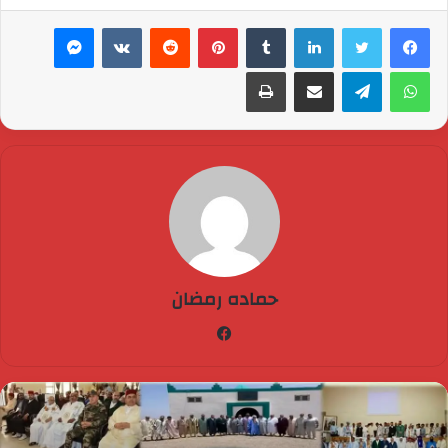
لينكدإن
بينتيريست
ماسنجر
واتساب
تيلقرام
مشاركة عبر البريد
طباعة
حماده رمضان
فيسبوك