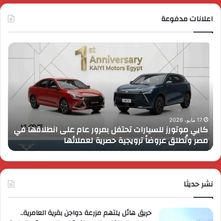
اعلانات مدفوعة
كايي
تفا
موتورز
إطل
للسيارات
قمة
تحتفل
رايز
بمرور
اب
عام
الـ
على
13
انطلاقها
بال
17 مايو، 2026
كايي موتورز للسيارات تحتفل بمرور عام على انطلاقها في
في
الم
مصر وتُطلق عروضاً ترويجية حصرية لعملائها
ب
مصر
الكب
وتُطلق
برؤي
عروضاً
جدي
ترويجية
وتو
حصرية
نشر حديثا
عال
لعملائها
حريق هائل يلتهم مزرعة دواجن بقرية العامرية..