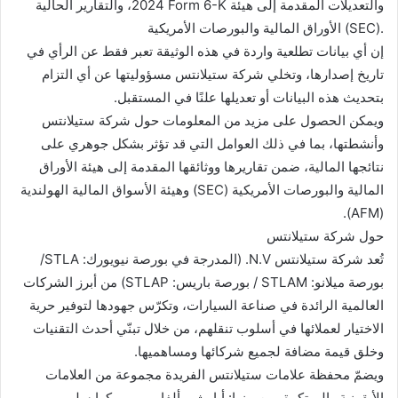
2024، والتقارير الحالية Form 6-K والتعديلات المقدمة إلى هيئة
الأوراق المالية والبورصات الأمريكية (SEC).
إن أي بيانات تطلعية واردة في هذه الوثيقة تعبر فقط عن الرأي في
تاريخ إصدارها، وتخلي شركة ستيلانتس مسؤوليتها عن أي التزام
بتحديث هذه البيانات أو تعديلها علنًا في المستقبل.
ويمكن الحصول على مزيد من المعلومات حول شركة ستيلانتس
وأنشطتها، بما في ذلك العوامل التي قد تؤثر بشكل جوهري على
نتائجها المالية، ضمن تقاريرها ووثائقها المقدمة إلى هيئة الأوراق
المالية والبورصات الأمريكية (SEC) وهيئة الأسواق المالية الهولندية
(AFM).
حول شركة ستيلانتس
تُعد شركة ستيلانتس N.V. (المدرجة في بورصة نيويورك: STLA/
بورصة ميلانو: STLAM / بورصة باريس: STLAP) من أبرز الشركات
العالمية الرائدة في صناعة السيارات، وتكرّس جهودها لتوفير حرية
الاختيار لعملائها في أسلوب تنقلهم، من خلال تبنّي أحدث التقنيات
وخلق قيمة مضافة لجميع شركائها ومساهميها.
ويضمّ محفظة علامات ستيلانتس الفريدة مجموعة من العلامات
الأيقونية والمبتكرة، من بينها: أبارث، وألفا روميو، وكرايسلر،