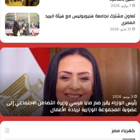
7 يوليو، 2026
تعاون مشترك لجامعة هليوبوليس مع هيئة البريد
المصرى
31 مايو، 2026
ئيس
ا
لوزراء
ا
قرر
ي
م
د
ايا
ا
رسي
ا
زيرة
ف
لتضامن
ا
3 يونيو، 2026
رئيس الوزراء يقرر ضم مايا مرسي وزيرة التضامن الاجتماعي إلى
لاجتماعي
و
عضوية المجموعة الوزارية لريادة الأعمال
لى
ا
ضوية
ا
لمجموعة
لوزارية
كهرباء مصر
ريادة