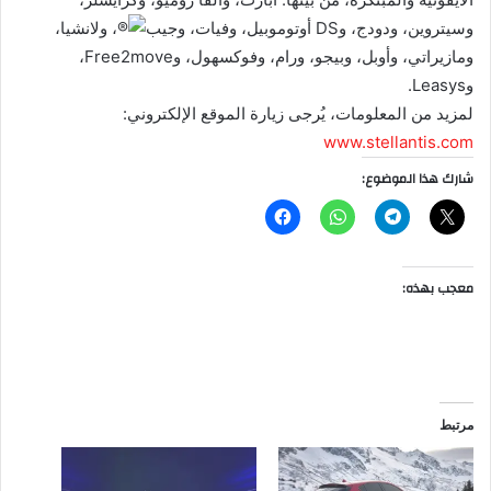
وسيتروين، ودودج، وDS أوتوموبيل، وفيات، وجيب
، ولانشيا،
ومازيراتي، وأوبل، وبيجو، ورام، وفوكسهول، وFree2move،
وLeasys.
لمزيد من المعلومات، يُرجى زيارة الموقع الإلكتروني:
www.stellantis.com
شارك هذا الموضوع:
معجب بهذه:
مرتبط