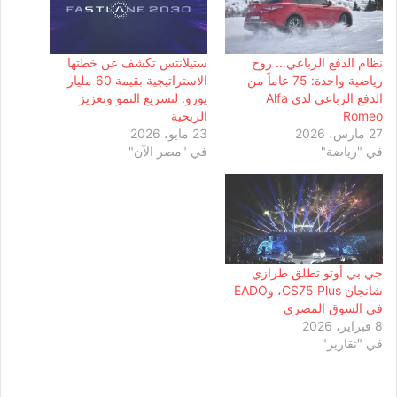
نظام الدفع الرباعي… روح
ستيلانتس تكشف عن خطتها
رياضية واحدة: 75 عاماً من
الاستراتيجية بقيمة 60 مليار
الدفع الرباعي لدى Alfa
يورو. لتسريع النمو وتعزيز
Romeo
الربحية
27 مارس، 2026
23 مايو، 2026
في "رياضة"
في "مصر الآن"
جي بي أوتو تطلق طرازي
شانجان CS75 Plus، وEADO
في السوق المصري
8 فبراير، 2026
في "تقارير"