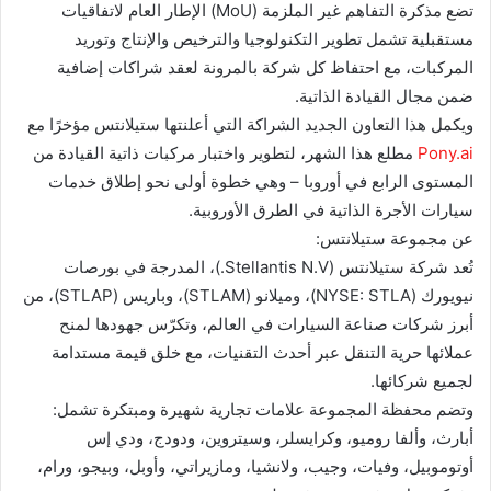
تضع مذكرة التفاهم غير الملزمة (MoU) الإطار العام لاتفاقيات
مستقبلية تشمل تطوير التكنولوجيا والترخيص والإنتاج وتوريد
المركبات، مع احتفاظ كل شركة بالمرونة لعقد شراكات إضافية
ضمن مجال القيادة الذاتية.
ويكمل هذا التعاون الجديد الشراكة التي أعلنتها ستيلانتس مؤخرًا مع
Pony.ai
مطلع هذا الشهر، لتطوير واختبار مركبات ذاتية القيادة من
المستوى الرابع في أوروبا – وهي خطوة أولى نحو إطلاق خدمات
سيارات الأجرة الذاتية في الطرق الأوروبية.
عن مجموعة ستيلانتس:
تُعد شركة ستيلانتس (Stellantis N.V.)، المدرجة في بورصات
نيويورك (NYSE: STLA)، وميلانو (STLAM)، وباريس (STLAP)، من
أبرز شركات صناعة السيارات في العالم، وتكرّس جهودها لمنح
عملائها حرية التنقل عبر أحدث التقنيات، مع خلق قيمة مستدامة
لجميع شركائها.
وتضم محفظة المجموعة علامات تجارية شهيرة ومبتكرة تشمل:
أبارث، وألفا روميو، وكرايسلر، وسيتروين، ودودج، ودي إس
أوتوموبيل، وفيات، وجيب، ولانشيا، ومازيراتي، وأوبل، وبيجو، ورام،