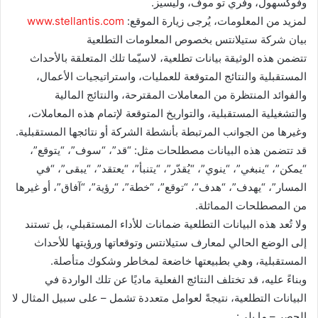
وفوكسهول، وفري تو موف، وليسيز.
لمزيد من المعلومات، يُرجى زيارة الموقع:
www.stellantis.com
بيان شركة ستيلانتس بخصوص المعلومات التطلعية
تتضمن هذه الوثيقة بيانات تطلعية، لاسيّما تلك المتعلقة بالأحداث
المستقبلية والنتائج المتوقعة للعمليات، واستراتيجيات الأعمال،
والفوائد المنتظرة من المعاملات المقترحة، والنتائج المالية
والتشغيلية المستقبلية، والتواريخ المتوقعة لإتمام هذه المعاملات،
وغيرها من الجوانب المرتبطة بأنشطة الشركة أو نتائجها المستقبلية.
قد تتضمن هذه البيانات مصطلحات مثل: “قد”، “سوف”، “يتوقع”،
“يمكن”، “ينبغي”، “ينوي”، “يُقدّر”، “يتنبأ”، “يعتقد”، “يبقى”، “في
المسار”، “يهدف”، “هدف”، “توقع”، “خطة”، “رؤية”، “آفاق”، أو غيرها
من المصطلحات المماثلة.
ولا تُعد هذه البيانات التطلعية ضمانات للأداء المستقبلي، بل تستند
إلى الوضع الحالي لمعارف ستيلانتس وتوقعاتها ورؤيتها للأحداث
المستقبلية، وهي بطبيعتها خاضعة لمخاطر وشكوك متأصلة.
وبناءً عليه، قد تختلف النتائج الفعلية ماديًا عن تلك الواردة في
البيانات التطلعية، نتيجةً لعوامل متعددة تشمل – على سبيل المثال لا
الحصر – ما يلي: