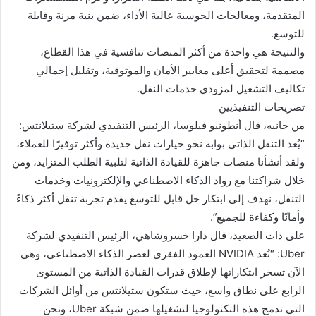
المتقدمة، ومعالجات الحوسبة عالية الأداء، ضمن بنية مرنة وقابلة
للتوسع.
والنتيجة هي واحدة من أكثر المنصات تنافسية في هذا القطاع،
مصممة لتحقيق أعلى معايير الأمان والموثوقية، وتقليل إجمالي
تكاليف التشغيل لمزودي خدمات النقل.
تصريحات التنفيذيين
من جانبه، قال أنطونيو فيلوسا، الرئيس التنفيذي لشركة ستيلانتس:
“يُعد التنقل الذاتي بوابة نحو خيارات نقل جديدة وأكثر توفيرًا للعملاء،
ولقد أنشأنا منصات جاهزة للقيادة الذاتية لتلبية الطلب المتزايد، ومن
خلال شراكتنا مع رواد الذكاء الاصطناعي والإلكترونيات وخدمات
التنقل، نهدف إلى ابتكار حل قابل للتوسع يقدم تجربة تنقل أكثر ذكاءً
وأمانًا وكفاءة للجميع”.
على ذات الصعيد، قال دارا خسروشاهي، الرئيس التنفيذي لشركة
Uber: “تُعد NVIDIA العمود الفقري لعصر الذكاء الاصطناعي، وهي
الآن تسخر ابتكاراتها لإطلاق قدرات القيادة الذاتية من المستوى
الرابع على نطاق واسع، حيث ستكون ستيلانتس من أوائل الشركات
التي تدمج هذه التكنولوجيا لتشغيلها ضمن شبكة Uber، ونحن