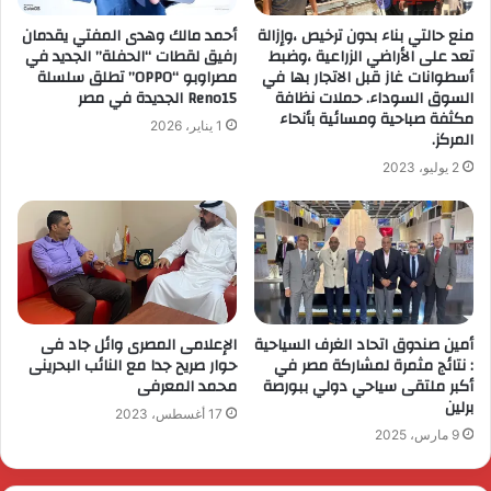
منع حالتي بناء بدون ترخيص ،وإزالة
أحمد مالك وهدى المفتي يقدمان
تعد على الأراضي الزراعية ،وضبط
رفيق لقطات “الحفلة” الجديد في
أسطوانات غاز قبل الاتجار بها في
مصراوبو “OPPO” تطلق سلسلة
السوق السوداء. حملات نظافة
Reno15 الجديدة في مصر
مكثفة صباحية ومسائية بأنحاء
1 يناير، 2026
المركز.
2 يوليو، 2023
أمين صندوق اتحاد الغرف السياحية
الإعلامى المصرى وائل جاد فى
: نتائج مثمرة لمشاركة مصر في
حوار صريح جدا مع النائب البحرينى
أكبر ملتقى سياحي دولي ببورصة
محمد المعرفى
برلين
17 أغسطس، 2023
9 مارس، 2025