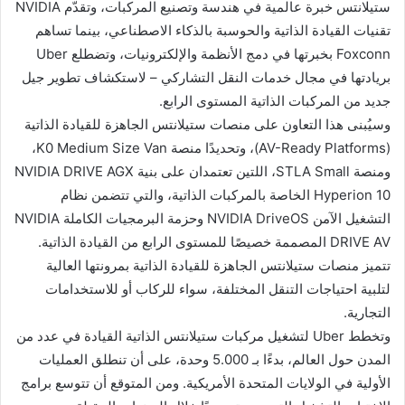
ستيلانتس خبرة عالمية في هندسة وتصنيع المركبات، وتقدّم NVIDIA
تقنيات القيادة الذاتية والحوسبة بالذكاء الاصطناعي، بينما تساهم
Foxconn بخبرتها في دمج الأنظمة والإلكترونيات، وتضطلع Uber
بريادتها في مجال خدمات النقل التشاركي – لاستكشاف تطوير جيل
جديد من المركبات الذاتية المستوى الرابع.
وسيُبنى هذا التعاون على منصات ستيلانتس الجاهزة للقيادة الذاتية
(AV-Ready Platforms)، وتحديدًا منصة K0 Medium Size Van،
ومنصة STLA Small، اللتين تعتمدان على بنية NVIDIA DRIVE AGX
Hyperion 10 الخاصة بالمركبات الذاتية، والتي تتضمن نظام
التشغيل الآمن NVIDIA DriveOS وحزمة البرمجيات الكاملة NVIDIA
DRIVE AV المصممة خصيصًا للمستوى الرابع من القيادة الذاتية.
تتميز منصات ستيلانتس الجاهزة للقيادة الذاتية بمرونتها العالية
لتلبية احتياجات التنقل المختلفة، سواء للركاب أو للاستخدامات
التجارية.
وتخطط Uber لتشغيل مركبات ستيلانتس الذاتية القيادة في عدد من
المدن حول العالم، بدءًا بـ 5.000 وحدة، على أن تنطلق العمليات
الأولية في الولايات المتحدة الأمريكية. ومن المتوقع أن تتوسع برامج