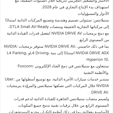
الاختبار والتشغيل التجريبي تدريجيًا خلال السنوات المقبلة، مع
استهداف بدء الإنتاج التجاري في عام 2028.
الأدوار والمسؤوليات
ستيلانتس: ستتولى تصميم وهندسة وتصنيع المركبات الذاتية استنادًا
إلى مركباتها التجارية الخفيفة ومنصات STLA Small AV-Ready،
مع دمج برمجيات NVIDIA DRIVE AV لتفعيل قدرات القيادة الذاتية
من المستوى الرابع.
NVIDIA: ستوفر برمجيات NVIDIA DRIVE AV، بما في ذلك خاصيتي
L4 Parking، وL4 Driving، استنادًا إلى بنية NVIDIA DRIVE AGX
Hyperion 10.
Foxconn: ستتعاون مع ستيلانتس في دمج العتاد الإلكتروني
والأنظمة التقنية.
Uber: ستدير خدمات سيارات الأجرة الذاتية، مع توسيع أسطولها من
خلال المركبات التي تصنّعها ستيلانتس والمزوّدة ببرمجيات NVIDIA
DRIVE AV.
وتُصمم منصات ستيلانتس الجاهزة للقيادة الذاتية لدعم قدرات
المستوى الرابع من خلال ترقيات تقنية تدمج جميع المكونات
الأساسية بفعالية، بما في ذلك أنظمة التكرار، وحزم المستشعرات