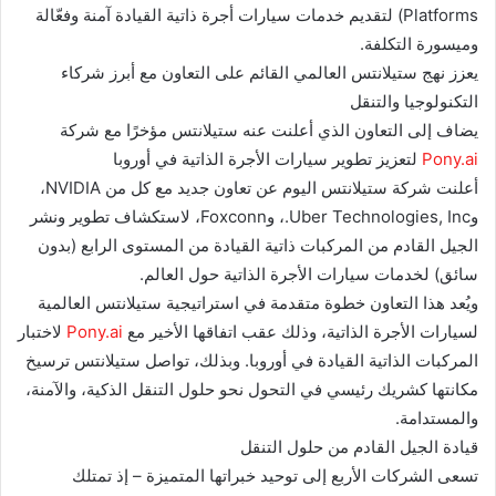
Platforms) لتقديم خدمات سيارات أجرة ذاتية القيادة آمنة وفعّالة
وميسورة التكلفة.
يعزز نهج ستيلانتس العالمي القائم على التعاون مع أبرز شركاء
التكنولوجيا والتنقل
يضاف إلى التعاون الذي أعلنت عنه ستيلانتس مؤخرًا مع شركة
Pony.ai
لتعزيز تطوير سيارات الأجرة الذاتية في أوروبا
أعلنت شركة ستيلانتس اليوم عن تعاون جديد مع كل من NVIDIA،
وUber Technologies, Inc.، وFoxconn، لاستكشاف تطوير ونشر
الجيل القادم من المركبات ذاتية القيادة من المستوى الرابع (بدون
سائق) لخدمات سيارات الأجرة الذاتية حول العالم.
ويُعد هذا التعاون خطوة متقدمة في استراتيجية ستيلانتس العالمية
لسيارات الأجرة الذاتية، وذلك عقب اتفاقها الأخير مع
Pony.ai
لاختبار
المركبات الذاتية القيادة في أوروبا. وبذلك، تواصل ستيلانتس ترسيخ
مكانتها كشريك رئيسي في التحول نحو حلول التنقل الذكية، والآمنة،
والمستدامة.
قيادة الجيل القادم من حلول التنقل
تسعى الشركات الأربع إلى توحيد خبراتها المتميزة – إذ تمتلك