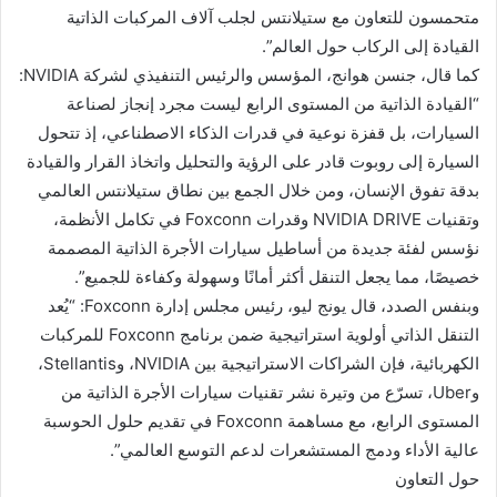
متحمسون للتعاون مع ستيلانتس لجلب آلاف المركبات الذاتية
القيادة إلى الركاب حول العالم”.
كما قال، جنسن هوانج، المؤسس والرئيس التنفيذي لشركة NVIDIA:
“القيادة الذاتية من المستوى الرابع ليست مجرد إنجاز لصناعة
السيارات، بل قفزة نوعية في قدرات الذكاء الاصطناعي، إذ تتحول
السيارة إلى روبوت قادر على الرؤية والتحليل واتخاذ القرار والقيادة
بدقة تفوق الإنسان، ومن خلال الجمع بين نطاق ستيلانتس العالمي
وتقنيات NVIDIA DRIVE وقدرات Foxconn في تكامل الأنظمة،
نؤسس لفئة جديدة من أساطيل سيارات الأجرة الذاتية المصممة
خصيصًا، مما يجعل التنقل أكثر أمانًا وسهولة وكفاءة للجميع”.
وبنفس الصدد، قال يونج ليو، رئيس مجلس إدارة Foxconn: “يُعد
التنقل الذاتي أولوية استراتيجية ضمن برنامج Foxconn للمركبات
الكهربائية، فإن الشراكات الاستراتيجية بين NVIDIA، وStellantis،
وUber، تسرّع من وتيرة نشر تقنيات سيارات الأجرة الذاتية من
المستوى الرابع، مع مساهمة Foxconn في تقديم حلول الحوسبة
عالية الأداء ودمج المستشعرات لدعم التوسع العالمي”.
حول التعاون