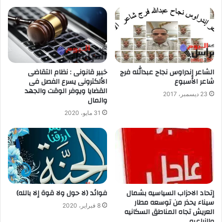
الشاعر إندراوس نجاح عبدالله فرج
خبير قانونى : نظام التقاضى
شاعر الأسبوع
الألكترونى يسرع الفصل فى
القضايا ويوفر الوقت والجهد
23 ديسمبر، 2017
والمال
31 مايو، 2020
إتحاد الاحزاب السياسيه بشمال
فوائد (لا حول ولا قوة إلا بالله)
سيناء يحذر من توسعه مطار
8 فبراير، 2020
العريش تجاه المناطق السكانيه
والزراعيه .