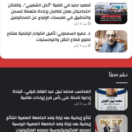
تصعيد جديد في قضية “أنجل الشعيبي”.. وقفتان
احتجاجيتان بعدن تطالبان بإعادة متهمة للسجن
والتحقيق في ملابسات الإفراج عن المحكومين
منذ 4 أيام
د. عمرو السمدوني: تأهيل الكوادر الرقمية مفتاح
تطوير قطاع النقل واللوجستيات
منذ 4 أيام
نـشر حديثاً
المحاسب محمد نبيل عبد الغفار فولي.. قيادة
إدارية ناجحة على رأس فرع إيرادات طامية
منذ 3 أيام
نتائج إيجابية بعد زيارة وفد الجامعة المصرية النتائج
إيجابية بعد زيارة وفد الجامعة المصرية الروسية
لمصنع الإلكترونياتروسية لمصنع الإلكترونيات