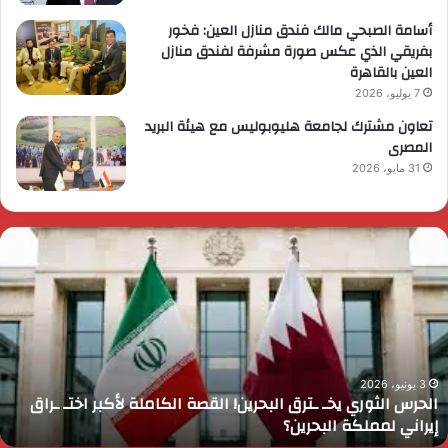
أسامة الصبحي مالك فندق منازل العين: فخور
بفريقي الذي عكس صورة مشرفة لفندق منازل
العين بالقاهرة
7 يوليو، 2026
تعاون مشترك لجامعة هليوبوليس مع هيئة البريد
المصرى
31 مايو، 2026
ئيس
ا
لوزراء
ا
قرر
ي
م
د
ايا
ا
رسي
ا
زيرة
ف
لتضامن
ا
3 يونيو، 2026
رئيس الوزراء يقرر ضم مايا مرسي وزيرة التضامن الاجتماعي إلى
لاجتماعي
و
عضوية المجموعة الوزارية لريادة الأعمال
لى
ا
ضوية
ا