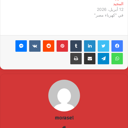
المجيد
12 أبريل، 2026
في "كهرباء مصر"
لينكدإن
بينتيريست
ماسنجر
واتساب
تيلقرام
مشاركة عبر البريد
طباعة
morasel
موقع