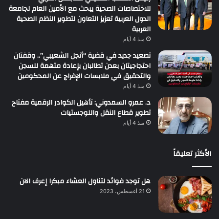
للاختصاصات الصحية يبحث مع الأمين العام لجامعة
الدول العربية تعزيز التعاون لتطوير النظم الصحية
العربية
منذ 4 أيام
تصعيد جديد في قضية “أنجل الشعيبي”.. وقفتان
احتجاجيتان بعدن تطالبان بإعادة متهمة للسجن
والتحقيق في ملابسات الإفراج عن المحكومين
منذ 4 أيام
د. عمرو السمدوني: تأهيل الكوادر الرقمية مفتاح
تطوير قطاع النقل واللوجستيات
منذ 4 أيام
الأكثر تعليقاً
هل توجد فوائد لتناول العشاء مبكرا إعرف الان
21 أغسطس، 2023