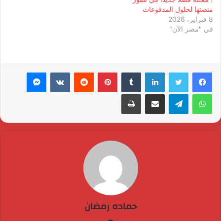
منصتها لحلول المدفوعات
8 فبراير، 2026
في "مصر الآن"
لينكدإن
بينتيريست
ماسنجر
واتساب
تيلقرام
مشاركة عبر البريد
طباعة
حماده رمضان