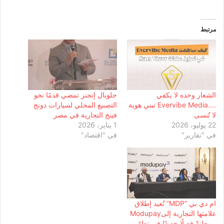
مرتبط
الشعار وحده لا يكفي
جلوبال إنجنز تمضي قدمًا نحو
….Evervibe Media تبني هوية
التصنيع المحلي لسيارات دونج
لا تُنسى
فينج التجارية في مصر
22 يوليو، 2026
1 يناير، 2026
في "تقارير"
في "اقتصاد"
ام دي بي “MDP” تُعيد إطلاق
علامتها التجارية إلىModupay
، معلنةً فصلًا جديدًا في تطوّر