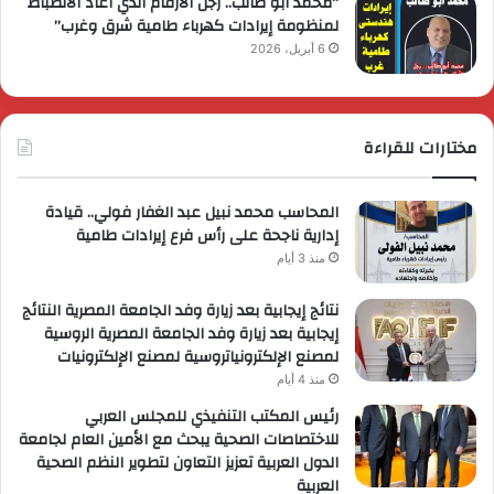
“محمد أبو طالب.. رجل الأرقام الذي أعاد الانضباط
لمنظومة إيرادات كهرباء طامية شرق وغرب”
6 أبريل، 2026
مختارات للقراءة
المحاسب محمد نبيل عبد الغفار فولي.. قيادة
إدارية ناجحة على رأس فرع إيرادات طامية
منذ 3 أيام
نتائج إيجابية بعد زيارة وفد الجامعة المصرية النتائج
إيجابية بعد زيارة وفد الجامعة المصرية الروسية
لمصنع الإلكترونياتروسية لمصنع الإلكترونيات
منذ 4 أيام
رئيس المكتب التنفيذي للمجلس العربي
للاختصاصات الصحية يبحث مع الأمين العام لجامعة
الدول العربية تعزيز التعاون لتطوير النظم الصحية
العربية