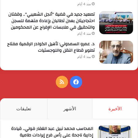
منذ 4 أيام
تصعيد جديد في قضية “أنجل الشعيبي”.. وقفتان
احتجاجيتان بعدن تطالبان بإعادة متهمة للسجن
والتحقيق في ملابسات الإفراج عن المحكومين
منذ 4 أيام
د. عمرو السمدوني: تأهيل الكوادر الرقمية مفتاح
تطوير قطاع النقل واللوجستيات
منذ 4 أيام
فيسبوك
ملخص
الموقع
RSS
الأخيرة
الأشهر
تعليقات
المحاسب محمد نبيل عبد الغفار فولي.. قيادة
إدارية ناجحة على رأس فرع إيرادات طامية