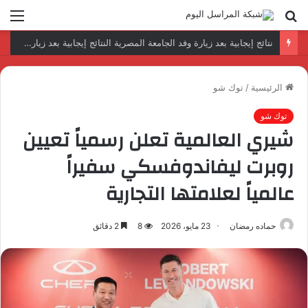
بحث
الق
عن
رئيس المكتب التنفيذي للمجلس العربي للاختصاصات الصحية يبحث مع الأمين العام لجامعة الدول العربية تعزيز التعاون لتطوير النظم الصحية العربية
الرئيسية
/
توك شو
توك شو
شيري العالمية تعلن رسمياً تعيين
روبرت ليفاندوفسكي سفيراً
عالمياً لعلامتها التجارية
حماده رمضان
23 مايو، 2026
8
2 دقائق