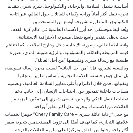
أساسية تشمل السلامة، والرحابة، والتكنولوجيا، تلتزم شيري بتقديم
تجربة تنقل أكثر أماناً وراحة وكفاءة للعائلات حول العالم، عبر إتاحة
التكنولوجيا المتطورة لشريحة أوسع من المستخدمين.
ويُعد ليفاندوفسكي أحد أبرز الأسماء العالمية في عالم كرة القدم،
حيث يحظى بتقدير واسع بفضل مسيرته الاحترافية الاستثنائية،
وانضباطه العالي، وصورته الإيجابية داخل وخارج الملاعب. كما تتناغم
قيمه المرتبطة بالعائلة، والمسؤولية، والرؤية طويلة المدى، بصورة
طبيعية مع رسالة شيري وفلسفتها “من أجل العائلة”.
وبالنسبة لشيري، فإن “من أجل العائلة” ليست مجرد رسالة تسويقية،
بل تمثل جوهر فلسفة العلامة التجارية وأساس تطوير منتجاتها
وتقنياتها. فمن خلال الالتزام بأعلى معايير السلامة العالمية، وتصميم
مساحات داخلية تتمحور حول احتياجات الإنسان، إلى جانب دعم
تقنيات التنقل الذكي والهجين، تسعى شيري إلى تمكين المزيد من
العائلات من الاستمتاع بتجربة تنقل أكثر تطوراً وراحة.
مع جعل “رعاية عائلة شيري – Chery Family Care” جوهرًا لخدمات
علامتها التجارية، كما تهدف أيضًا إلى تزويد المستخدمين بتجربة سفر
أكثر راحة وخلوا من القلق. وتركيزًا على ما يهم العائلات بالدرجة