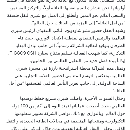
قائلاً: “يسعدني للغاية التعاون مع علامة تجارية تضع العائلة في صميم
أولوياتها. نحن نتشارك القيم نفسها؛ العائلة أولاً، والتركيز المستمر،
والسعي الدائم نحو التميز. وأتطلع إلى العمل مع شيري لنقل فلسفة
“من أجل العائلة” إلى المزيد من العائلات حول العالم”.
وشهد الحفل حضور تشو شاودونج، النائب التنفيذي لرئيس شيري
العالمية والرئيس التنفيذي لمنطقة الاتحاد الأوروبي، حيث قام
الطرفان بتوقيع اتفاقية الشراكة رسمياً، إلى جانب تبادل الهدايا
التذكارية، كما شهدت الفعالية تسليم مفتاح سيارة TIGGO9 CSH،
إيذاناً ببدء فصل جديد من التعاون العالمي بين الجانبين.
وتمثل هذه الشراكة محطة استراتيجية بارزة في مسيرة شيري
العالمية، وتعكس التوسع المتنامي لحضور العلامة التجارية على
الساحة الدولية، إلى جانب تعزيز التأثير العالمي لفلسفتها “من أجل
العائلة”.
وخلال السنوات الأخيرة، واصلت شيري تسريع خطط توسعها
العالمي، حيث أصبحت عملياتها تمتد اليوم إلى أكثر من 100 دولة
حول العالم. وبالتوازي مع ذلك، تواصل الشركة تطوير منظومتها
التكنولوجية ومنتجاتها المتقدمة في مجالات الطاقة الجديدة، والتنقل
الذكي، وحلول النقل العائلية الحديثة. ومن خلال التركيز على ركائز