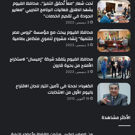
تحت شعار “معاً نُحقق التميز”.. محافظ الفيوم
يشهد انطلاق فعاليات البرنامج التدريبي “معايير
الجودة في تقديم الخدمات”
3 ديسمبر، 2023
محافظ الفيوم يبحث مع مؤسسة “تروس مصر
للتنمية” إنشاء مشروع تنموي متكامل بطامية
3 ديسمبر، 2023
محافظ الفيوم يتفقد شركة “إميسال” لاستخراج
الأملاح من بحيرة قارون
3 ديسمبر، 2023
الكهرباء: نجحنا فى تأمين التيار للجان الاقتراع
باليوم الأول من الانتخابات
19 أكتوبر، 2015
الأكثر مشاهدة
من الصغير للكبير.. مرتبات القضاة وأعضاء النيابة