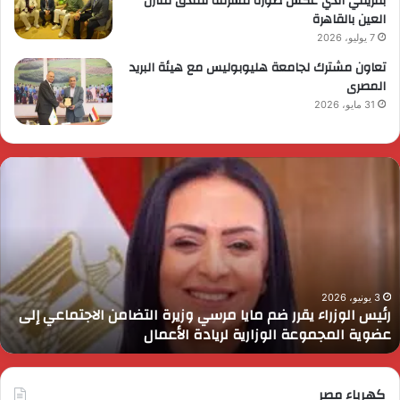
بفريقي الذي عكس صورة مشرفة لفندق منازل
العين بالقاهرة
7 يوليو، 2026
تعاون مشترك لجامعة هليوبوليس مع هيئة البريد
المصرى
31 مايو، 2026
ئيس
ا
لوزراء
ا
قرر
ي
م
د
ايا
ا
رسي
ا
زيرة
ف
لتضامن
ا
3 يونيو، 2026
رئيس الوزراء يقرر ضم مايا مرسي وزيرة التضامن الاجتماعي إلى
لاجتماعي
و
عضوية المجموعة الوزارية لريادة الأعمال
لى
ا
ضوية
ا
لمجموعة
لوزارية
كهرباء مصر