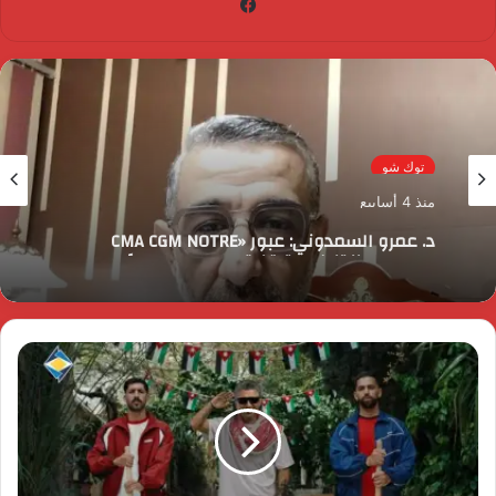
فيسبوك
توك شو
منذ 4 أسابيع
د. عمرو السمدوني: عبور «CMA CGM NOTRE
DAME» يعزز تنافسية قناة السويس عالميًا