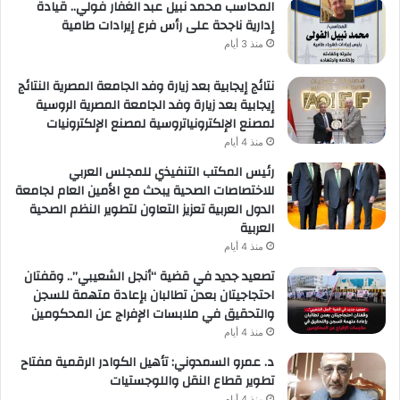
المحاسب محمد نبيل عبد الغفار فولي.. قيادة
إدارية ناجحة على رأس فرع إيرادات طامية
منذ 3 أيام
نتائج إيجابية بعد زيارة وفد الجامعة المصرية النتائج
إيجابية بعد زيارة وفد الجامعة المصرية الروسية
لمصنع الإلكترونياتروسية لمصنع الإلكترونيات
منذ 4 أيام
رئيس المكتب التنفيذي للمجلس العربي
للاختصاصات الصحية يبحث مع الأمين العام لجامعة
الدول العربية تعزيز التعاون لتطوير النظم الصحية
العربية
منذ 4 أيام
تصعيد جديد في قضية “أنجل الشعيبي”.. وقفتان
احتجاجيتان بعدن تطالبان بإعادة متهمة للسجن
والتحقيق في ملابسات الإفراج عن المحكومين
منذ 4 أيام
د. عمرو السمدوني: تأهيل الكوادر الرقمية مفتاح
تطوير قطاع النقل واللوجستيات
منذ 4 أيام