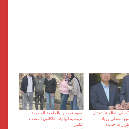
انطلاق شركة « ZEE Properties» بالسوق
العقاري المصري بمحفظة مشروعات
مستهدفة تتجاوز ٢٠ مليار جنيه
”جيلي العالمية” تبحثان
صعود فريقين بالجامعة المصرية
يع المحلي وزيادة
الروسية لنهائيات هاكاثون المتحف
 طرازات جديدة
الكبير
افتتاح المبنى الرئيسي لمستشفى الناس