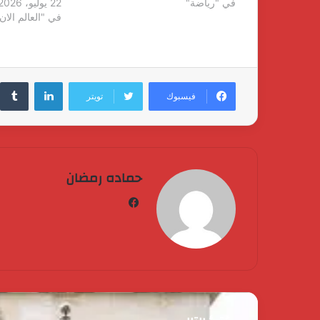
في "رياضة"
22 يوليو، 2026
في "العالم الان
لينكدإن
فيسبوك
تويتر
حماده رمضان
فيسبوك