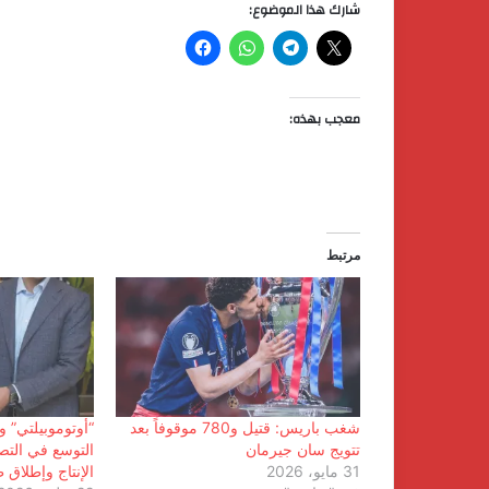
شارك هذا الموضوع:
معجب بهذه:
مرتبط
شغب باريس: قتيل و780 موقوفاً بعد
“أوتوموبيلتي” و
تتويج سان جيرمان
التوسع في التصن
31 مايو، 2026
الإنتاج وإطلاق