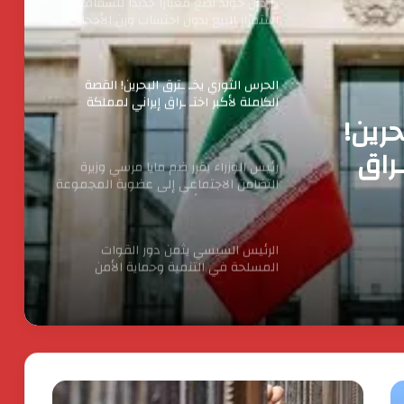
الحرس الثوري يخـ ـترق البحرين! القصة
الكاملة لأكبر اختـ ـراق إيراني لمملكة
البحرين؟
رئيس الوزراء يقرر ضم مايا مرسي وزيرة
التضامن الاجتماعي إلى عضوية المجموعة
الوزارية لريادة الأعمال
ا مرسي
إلى
الرئيس السيسي يثمن دور القوات
المسلحة في التنمية وحماية الأمن
لريادة
القومي
الدكتور محسن السيد.. نموذج للإدارة
الناجحة والانضباط المهنى بأوقاف الفيوم
انطلاق شركة « ZEE Properties» بالسوق
العقاري المصري بمحفظة مشروعات
مستهدفة تتجاوز ٢٠ مليار جنيه