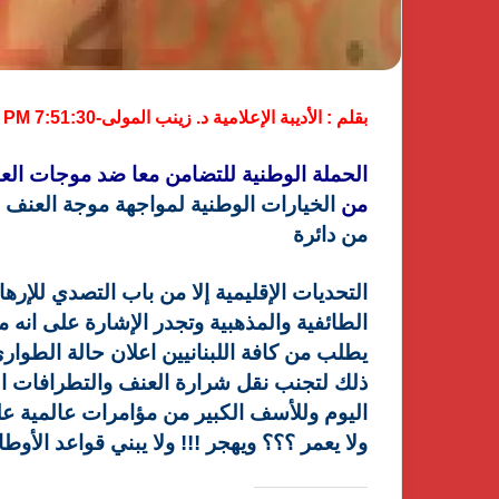
بقلم : الأديبة الإعلامية د. زينب المولى-7:51:30 PM
الحملة الوطنية للتضامن معا ضد موجات الع
من
الخيارات الوطنية لمواجهة موجة العنف ا
من دائرة
التحديات الإقليمية إلا من باب التصدي للإرها
الطائفية والمذهبية وتجدر الإشارة على ان
يطلب من كافة اللبنانيين اعلان حالة الطوارئ
ذلك لتجنب نقل شرارة العنف والتطرافات الدي
اليوم وللأسف الكبير من مؤامرات عالمية ع
ولا يعمر ؟؟؟ ويهجر !!! ولا يبني قواعد الأوطا