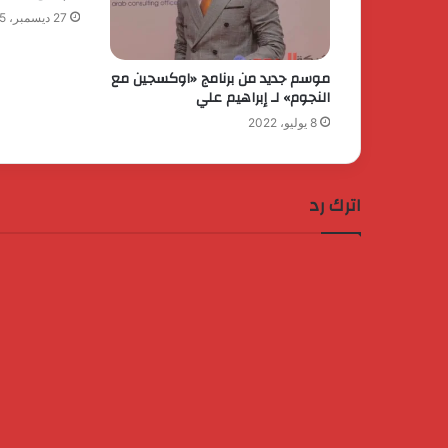
27 ديسمبر، 2015
موسم جديد من برنامج «اوكسجين مع
النجوم» لـ إبراهيم علي
8 يوليو، 2022
اترك رد