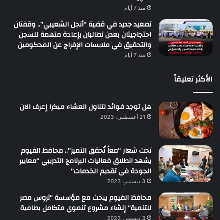
منذ 7 أيام
تصعيد جديد في قضية “أنجل الشعيبي”.. وقفتان
احتجاجيتان بعدن تطالبان بإعادة متهمة للسجن
والتحقيق في ملابسات الإفراج عن المحكومين
منذ 7 أيام
الأكثر تعليقاً
هل توجد فوائد لتناول العشاء مبكرا إعرف الان
21 أغسطس، 2023
تحت شعار “معاً نُحقق التميز”.. محافظ الفيوم
يشهد انطلاق فعاليات البرنامج التدريبي “معايير
الجودة في تقديم الخدمات”
3 ديسمبر، 2023
محافظ الفيوم يبحث مع مؤسسة “تروس مصر
للتنمية” إنشاء مشروع تنموي متكامل بطامية
3 ديسمبر، 2023