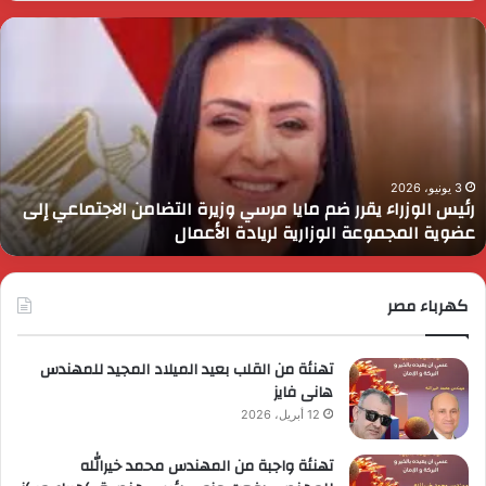
ئيس
ا
لوزراء
ا
قرر
ي
م
د
ايا
ا
رسي
ا
زيرة
ف
لتضامن
ا
3 يونيو، 2026
رئيس الوزراء يقرر ضم مايا مرسي وزيرة التضامن الاجتماعي إلى
لاجتماعي
و
عضوية المجموعة الوزارية لريادة الأعمال
لى
ا
ضوية
ا
لمجموعة
لوزارية
كهرباء مصر
ريادة
لأعمال
تهنئة من القلب بعيد الميلاد المجيد للمهندس
هانى فايز
12 أبريل، 2026
تهنئة واجبة من المهندس محمد خيرالله