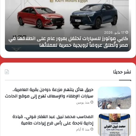
للسيارات
قمة
تحتفل
رايز
بمرور
اب
عام
الـ
على
13
انطلاقها
بال
17 مايو، 2026
كايي موتورز للسيارات تحتفل بمرور عام على انطلاقها في
في
الم
مصر وتُطلق عروضاً ترويجية حصرية لعملائها
ب
مصر
الكب
وتُطلق
برؤي
عروضاً
جدي
ترويجية
وتو
حصرية
نشر حديثا
عال
لعملائها
حريق هائل يلتهم مزرعة دواجن بقرية العامرية..
سيارات الإطفاء والإسعاف تهرع إلى موقع الحادث
منذ يومين
المحاسب محمد نبيل عبد الغفار فولي.. قيادة
إدارية ناجحة على رأس فرع إيرادات طامية
منذ 6 أيام