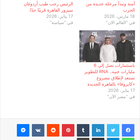
آمنة وتبدأ مرحلة جديدة من
الرئيس رجب طيب أردوغان
الحرب
سيزور القاهرة قريبًا جدًا.
18 مارس، 2026
17 يناير، 2026
في "العالم الان"
في "سياسة"
باستثمارات تصل إلى 6
مليارات جنيه.. RNA للتطوير
تستعد لإطلاق مشروع
«كايروفا» بالقاهرة الجديدة
17 يناير، 2026
في "مصر الآن"
لينكدإن
بينتيريست
ماسنجر
واتساب
تيلقرام
مشاركة عبر البريد
طباعة