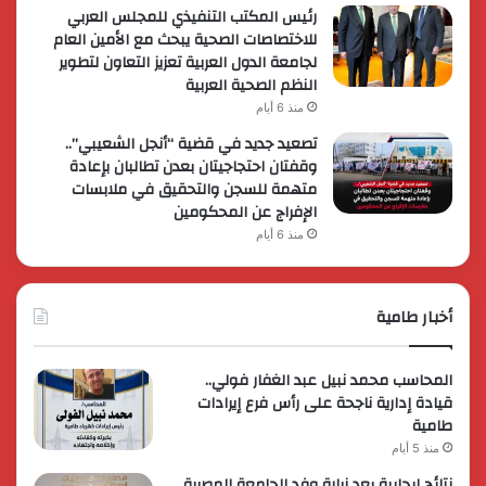
رئيس المكتب التنفيذي للمجلس العربي
للاختصاصات الصحية يبحث مع الأمين العام
لجامعة الدول العربية تعزيز التعاون لتطوير
النظم الصحية العربية
منذ 6 أيام
تصعيد جديد في قضية “أنجل الشعيبي”..
وقفتان احتجاجيتان بعدن تطالبان بإعادة
متهمة للسجن والتحقيق في ملابسات
الإفراج عن المحكومين
منذ 6 أيام
أخبار طامية
المحاسب محمد نبيل عبد الغفار فولي..
قيادة إدارية ناجحة على رأس فرع إيرادات
طامية
منذ 5 أيام
نتائج إيجابية بعد زيارة وفد الجامعة المصرية