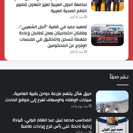
لجامعة الدول العربية تعزيز التعاون لتطوير
النظم الصحية العربية
منذ 6 أيام
تصعيد جديد في قضية “أنجل الشعيبي”..
وقفتان احتجاجيتان بعدن تطالبان بإعادة
متهمة للسجن والتحقيق في ملابسات
الإفراج عن المحكومين
منذ 6 أيام
نـشر حديثاً
حريق هائل يلتهم مزرعة دواجن بقرية العامرية..
سيارات الإطفاء والإسعاف تهرع إلى موقع الحادث
منذ يوم واحد
المحاسب محمد نبيل عبد الغفار فولي.. قيادة
إدارية ناجحة على رأس فرع إيرادات طامية
منذ 5 أيام