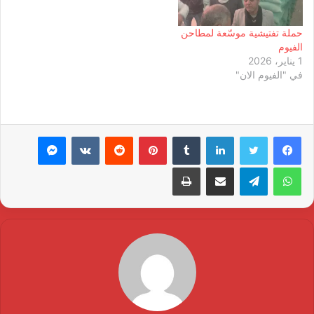
حملة تفتيشية موسّعة لمطاحن
الفيوم
1 يناير، 2026
في "الفيوم الان"
لينكدإن
بينتيريست
ماسنجر
واتساب
تيلقرام
مشاركة عبر البريد
طباعة