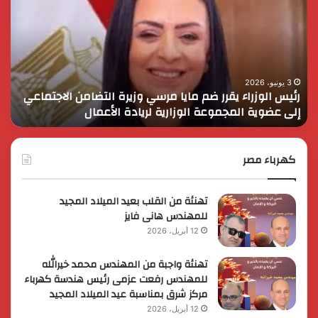
يقرر
يثم
ضم
دور
مايا
الق
مرسي
الم
وزيرة
في
التضامن
التن
3 يونيو، 2026
رئيس الوزراء يقرر ضم مايا مرسي وزيرة التضامن الاجتماعي
ا
الاجتماعي
وحم
إلى عضوية المجموعة الوزارية لريادة الأعمال
و
إلى
الأ
عضوية
الق
المجموعة
الوزارية
كهرباء مصر
لريادة
الأعمال
تهنئة من القلب بعيد الميلاد المجيد
للمهندس هانى فايز
12 أبريل، 2026
تهنئة واجبة من المهندس محمد خيرالله
للمهندس رفعت عزمى رئيس هندسة كهرباء
مركز شرق بمناسبة عيد الميلاد المجيد
12 أبريل، 2026