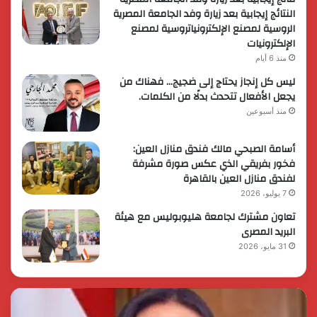
النتائج إيجابية بعد زيارة وفد الجامعة المصرية
الروسية لمصنع الإلكترونياتروسية لمصنع
الإلكترونيات
منذ 6 أيام
ليس كل إنجاز يحتاج إلى ضجيج… فهناك من
يجعل الأفعال تتحدث بدلًا من الكلمات.
منذ أسبوعين
أسامة الصبحي مالك فندق منازل العين:
فخور بفريقي الذي عكس صورة مشرفة
لفندق منازل العين بالقاهرة
7 يوليو، 2026
تعاون مشترك لجامعة هليوبوليس مع هيئة
البريد المصرى
31 مايو، 2026
رئيس
الر
الوزراء
الس