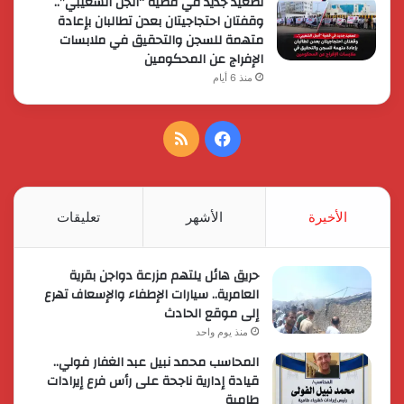
تصعيد جديد في قضية “أنجل الشعيبي”..
وقفتان احتجاجيتان بعدن تطالبان بإعادة
متهمة للسجن والتحقيق في ملابسات
الإفراج عن المحكومين
منذ 6 أيام
فيسبوك
ملخص
الموقع
RSS
الأخيرة
الأشهر
تعليقات
حريق هائل يلتهم مزرعة دواجن بقرية
العامرية.. سيارات الإطفاء والإسعاف تهرع
إلى موقع الحادث
منذ يوم واحد
المحاسب محمد نبيل عبد الغفار فولي..
قيادة إدارية ناجحة على رأس فرع إيرادات
طامية