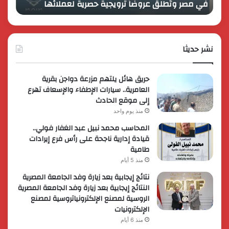
في مصر وتُطلق عروضاً ترويجية حصرية لعملائها
الك
مصر
الكبير
وتُطلق
برؤية
عروضاً
جديدة
ترويجية
وتوسع
حصرية
نشر حديثا
عالمي
لعملائها
حريق هائل يلتهم مزرعة دواجن بقرية
العامرية.. سيارات الإطفاء والإسعاف تهرع
إلى موقع الحادث
منذ يوم واحد
المحاسب محمد نبيل عبد الغفار فولي..
قيادة إدارية ناجحة على رأس فرع إيرادات
طامية
منذ 5 أيام
نتائج إيجابية بعد زيارة وفد الجامعة المصرية
النتائج إيجابية بعد زيارة وفد الجامعة المصرية
الروسية لمصنع الإلكترونياتروسية لمصنع
الإلكترونيات
منذ 6 أيام