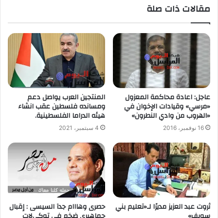
مقالات ذات صلة
عاجل: اعادة محاكمة المعزول
المنتجين العرب يواصل دعم
«مرسي» وقيادات الإخوان في
ومسانده فلسطين عقب انشاء
«الهروب من وادي النطرون»
هيئه الدراما الفلسطينية.
16 نوفمبر، 2016
4 سبتمبر، 2021
ثروت عبد العزيز مديرًا لـ«تعليم بني
حصرى وهااام جدآ السيسى : إقبال
سويف»
جماهيرى ضخم فى توكيﻻت