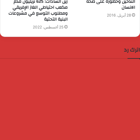
التدخين وخطورة على صحة
زين السادات: 625 تريليون قدم
الانسان
مكعب احتياطي الغاز الإفريقي
ومطلوب التوسع في مشروعات
28 أبريل، 2016
البنية التحتية
25 أغسطس، 2022
اترك رد