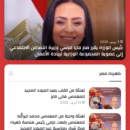
الوزراء
الس
يقرر
يثم
ضم
دور
مايا
الق
مرسي
الم
وزيرة
في
التضامن
التن
3 يونيو، 2026
رئيس الوزراء يقرر ضم مايا مرسي وزيرة التضامن الاجتماعي
ا
الاجتماعي
وحم
إلى عضوية المجموعة الوزارية لريادة الأعمال
و
إلى
الأ
عضوية
الق
المجموعة
الوزارية
كهرباء مصر
لريادة
الأعمال
تهنئة من القلب بعيد الميلاد المجيد
للمهندس هانى فايز
12 أبريل، 2026
تهنئة واجبة من المهندس محمد خيرالله
للمهندس رفعت عزمى رئيس هندسة كهرباء
مركز شرق بمناسبة عيد الميلاد المجيد