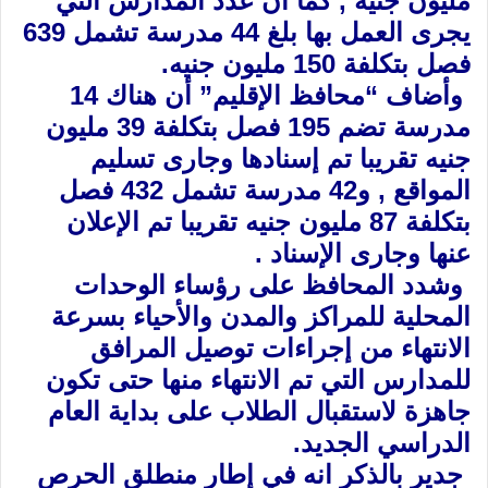
مليون جنيه ‏‏, كما أن عدد المدارس التي
يجرى العمل بها بلغ 44 مدرسة تشمل 639
فصل بتكلفة 150 مليون ‏جنيه.‏
‏ وأضاف “محافظ الإقليم” أن هناك 14
مدرسة تضم 195 فصل بتكلفة 39 مليون
جنيه تقريبا تم ‏إسنادها وجارى تسليم
المواقع , و42 مدرسة تشمل 432 فصل
بتكلفة 87 مليون جنيه تقريبا تم ‏الإعلان
عنها وجارى الإسناد . ‏
‏ وشدد المحافظ على رؤساء الوحدات
المحلية للمراكز والمدن والأحياء بسرعة
الانتهاء من إجراءات ‏توصيل المرافق
للمدارس التي تم الانتهاء منها حتى تكون
جاهزة لاستقبال الطلاب على بداية العام
‏الدراسي الجديد.‏
‏ جدير بالذكر انه في إطار منطلق الحرص