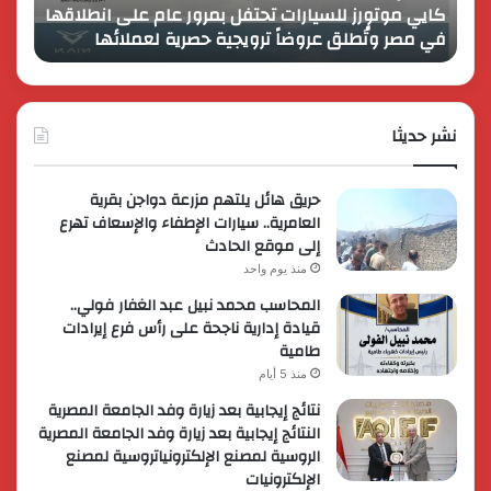
كايي موتورز للسيارات تحتفل بمرور عام على انطلاقها
في
المصر
في مصر وتُطلق عروضاً ترويجية حصرية لعملائها
الك
مصر
الكبير
وتُطلق
برؤية
عروضاً
جديدة
ترويجية
وتوسع
حصرية
نشر حديثا
عالمي
لعملائها
حريق هائل يلتهم مزرعة دواجن بقرية
العامرية.. سيارات الإطفاء والإسعاف تهرع
إلى موقع الحادث
منذ يوم واحد
المحاسب محمد نبيل عبد الغفار فولي..
قيادة إدارية ناجحة على رأس فرع إيرادات
طامية
منذ 5 أيام
نتائج إيجابية بعد زيارة وفد الجامعة المصرية
النتائج إيجابية بعد زيارة وفد الجامعة المصرية
الروسية لمصنع الإلكترونياتروسية لمصنع
الإلكترونيات