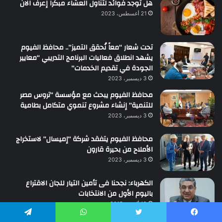
هل توجد فوائد لتناول العشاء مبكرا إعرف الان
21 أغسطس، 2023
تحت شعار “معاً نُحقق التميز”.. محافظ الفيوم
يشهد انطلاق فعاليات البرنامج التدريبي “معايير
الجودة في تقديم الخدمات”
3 ديسمبر، 2023
محافظ الفيوم يبحث مع مؤسسة “تروس مصر
للتنمية” إنشاء مشروع تنموي متكامل بطامية
3 ديسمبر، 2023
محافظ الفيوم يتفقد شركة “إميسال” لاستخراج
الأملاح من بحيرة قارون
3 ديسمبر، 2023
الكهرباء: نجحنا فى تأمين التيار للجان الاقتراع
باليوم الأول من الانتخابات
19 أكتوبر، 2015
يسبوك
تويتر
واتساب
تيلقرام