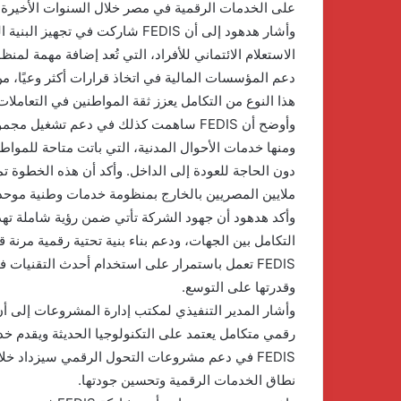
على الخدمات الرقمية في مصر خلال السنوات الأخيرة،
وأشار هدهود إلى أن FEDIS شاركت 
الاستعلام الائتماني للأفراد، التي تُعد إضافة مهمة لم
دعم المؤسسات المالية في اتخاذ قرارات أكثر وعيًا، م
هذا النوع من التكامل يعزز ثقة المواطنين في التعاملا
وأوضح أن FEDIS ساهمت كذلك في دعم تشغ
ومنها خدمات الأحوال المدنية، التي باتت متاحة للموا
دون الحاجة للعودة إلى الداخل. وأكد أن هذه الخطوة تمث
ملايين المصريين بالخارج بمنظومة خدمات وطنية موحدة
وأكد هدهود أن جهود الشركة تأتي ضمن رؤية شاملة تهد
التكامل بين الجهات، ودعم بناء بنية تحتية رقمية مرنة
FEDIS تعمل باستمرار على استخدام أحدث التقنيات
وقدرتها على التوسع.
وأشار المدير التنفيذي لمكتب إدارة المشروعات إلى أن 
رقمي متكامل يعتمد على التكنولوجيا الحديثة ويقدم خ
FEDIS في دعم مشروعات التحول الرقمي سيزداد خلا
نطاق الخدمات الرقمية وتحسين جودتها.