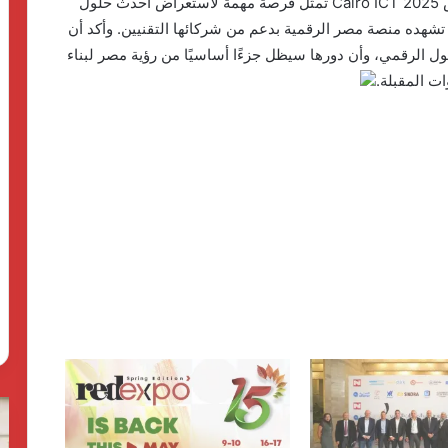
واختتم هدهود تصريحاته بأن مشاركة FEDIS في معرض Cairo ICT 2025 تمثل فرصة مهمة لاستعراض أحدث حلول
تشهده منصة مصر الرقمية بدعم من شركائها التقنيين. وأكد أن
حول الرقمي، وأن دورها سيظل جزءًا أساسيًا من رؤية مصر لبناء
ت المقبلة.
الحرس
رئ
الثوري
ال
يخـ
يق