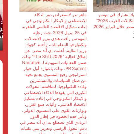
ـترق
ض
البحرين!
ماي
ريك تشارك في مؤتمر
ماهر بدر لاستعراض دور الذكاء
 :
القصة
مر
“تجمع مصنعي الكابلات العرب 2026”
الاصطناعي والابتكار التكنولوجي في
3 يونيو، 2026
الكاملة
وز
الحرس الثوري يخـ ـترق البحرين! القصة
 خلال فبراير 2026
إعادة تشكيل الاقتصاد العالمي القاهرة،
لأكبر
ال
في 25 إبريل 2026 تحت رعاية
ية حتي
الكاملة لأكبر اختـ ـراق إيراني لمملكة
اختـ
ال
المهندس رأفت هندي وزير الاتصالات
البحرين؟
ـراق
إل
وتكنولوجيا المعلومات، وأحمد كجوك
إيراني
عض
وزير المالية، أعلنت إي آند مصر، عن
إطلاق فعالية “The Shift 2026” وذلك
لمملكة
ال
ضمن الفعاليات التمهيدية لـ Narrative
البحرين؟
ال
PR Summit، وذلك باعتباره أول حوار
لر
استراتيجي رفيع المستوى يجمع نخبة
ال
من صناع السياسات والمستثمرين
وقادة التكنولوجيا، لمناقشة التحولات
الكبرى التي يقودها الذكاء الاصطناعي
والابتكار التكنولوجي في إعادة تشكيل
الاقتصاد العالمي، وآليات صنع القرار،
وتوازنات القوى على المستوى الدولي.
وتأتي هذه الخطوة في إطار الدور
الريادي الذي تضطلع به إي آند مصر في
دعم التحول الرقمي وتعزيز تبني تقنيات