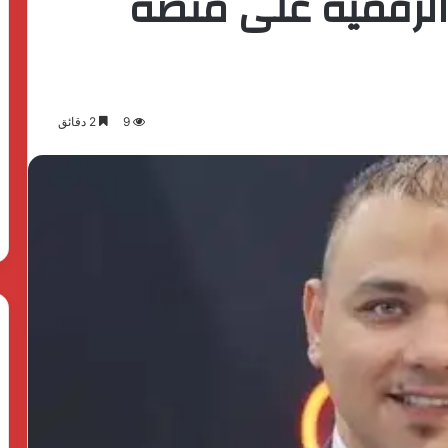
الرقمية على منصة
9
2 دقائق
بدعم
الدولة
المصرية