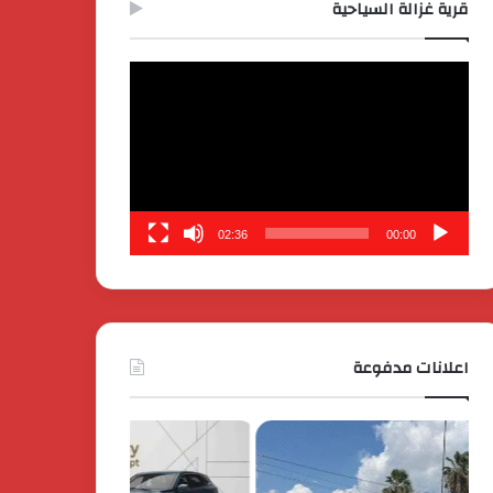
قرية غزالة السياحية
مشغل
الفيديو
02:36
00:00
اعلانات مدفوعة
كايي
تفاصيل
موتورز
إطلاق
للسيارات
قمة