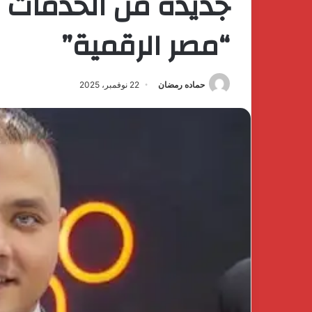
جديدة من الخدمات 
“مصر الرقمية”
حماده رمضان
22 نوفمبر، 2025
كتشف
The
فخامة
First
لهدوء
Group