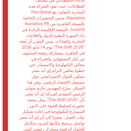
الذكاء الاصطناعي في مختلف
القطاعات، حيث تقود الشركة هذه
المبادرة بالتعاون مع The Global
Narrative، ضمن التحضيرات الخاصة
بالنسخة العاشرة من Narrative PR
Summit، المنصة الإقليمية الرائدة في
بناء الصورة الذهنية للدول والعلامات
التجارية والقيادات. ومن المقرر أن يُعقد
“The Shift 2026” يوم 14 مايو 2026
في القاهرة، بمشاركة رفيعة المستوى
من كبار المسؤولين والخبراء في
مجالي التكنولوجيا والاستثمار، في
خطوة تعكس التزام إي آند مصر
بتمكين الحوار الاستراتيجي حول
مستقبل الاقتصاد الرقمي. وفي هذا
السياق، صرّح المهندس حازم متولي،
الرئيس التنفيذي لشركة إي آند مصر،
بأن “The Shift 2026” يمثل منصة
محورية لتسليط الضوء على الدور
المتسارع للتكنولوجيا في إعادة تشكيل
بيئات العمل، مشيرًا إلى أن إي آند مصر
تواصل ترسيخ مكانتها كمزود متكامل
للحلول الرقمية ومحرك رئيسي لتبني