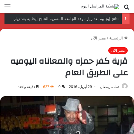
بحث
الق
عن
رئيس المكتب التنفيذي للمجلس العربي للاختصاصات الصحية يبحث مع الأمين العام لجامعة الدول العربية تعزيز التعاون لتطوير النظم الصحية العربية
الرئيسية
/
مصر الآن
مصر الآن
قرية كفر حمزه والمعاناه اليوميه
على الطريق العام
حماده رمضان
29 أبريل، 2016
0
627
دقيقة واحدة