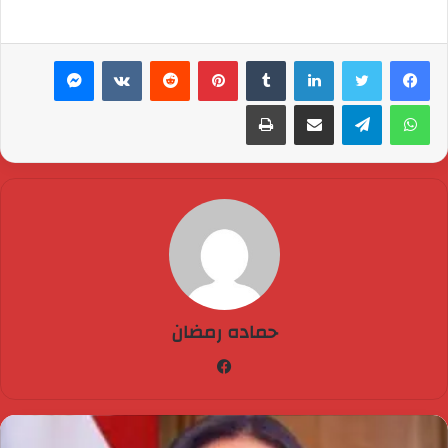
لينكدإن
بينتيريست
ماسنجر
واتساب
تيلقرام
مشاركة عبر البريد
طباعة
حماده رمضان
فيسبوك