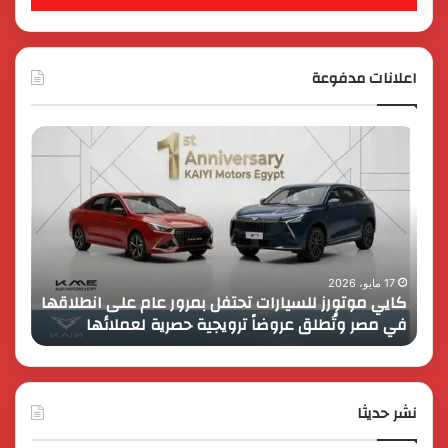
اعلانات مدفوعة
كايي
تفاصي
موتورز
إطلاق
للسيارات
قمة
تحتفل
رايز
بمرور
اب
عام
الـ
على
13
انطلاقها
بالمت
17 مايو، 2026
8 فبراير، 2026
كايي موتورز للسيارات تحتفل بمرور عام على انطلاقها
في
المصر
في مصر وتُطلق عروضاً ترويجية حصرية لعملائها
الك
مصر
الكبير
وتُطلق
برؤية
عروضاً
جديدة
ترويجية
وتوسع
حصرية
نشر حديثا
عالمي
لعملائها