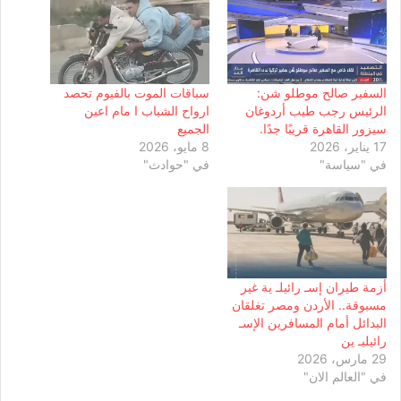
السفير صالح موطلو شن:
سباقات الموت بالفيوم تحصد
الرئيس رجب طيب أردوغان
ارواح الشباب ا مام اعين
سيزور القاهرة قريبًا جدًا.
الجميع
17 يناير، 2026
8 مايو، 2026
في "سياسة"
في "حوادث"
أزمة طيران إسـ رائيلـ ية غير
مسبوقة.. الأردن ومصر تغلقان
البدائل أمام المسافرين الإسـ
رائيليـ ين
29 مارس، 2026
في "العالم الان"