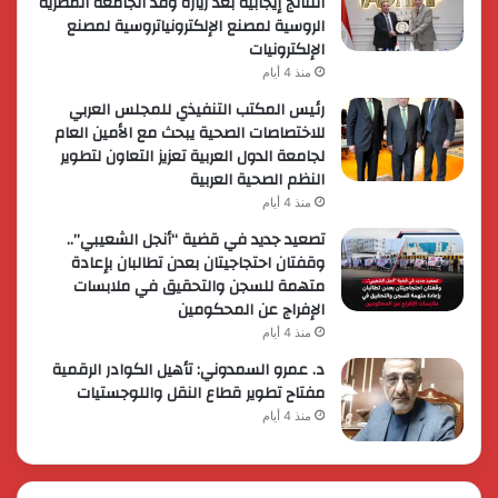
النتائج إيجابية بعد زيارة وفد الجامعة المصرية
الروسية لمصنع الإلكترونياتروسية لمصنع
الإلكترونيات
منذ 4 أيام
رئيس المكتب التنفيذي للمجلس العربي
للاختصاصات الصحية يبحث مع الأمين العام
لجامعة الدول العربية تعزيز التعاون لتطوير
النظم الصحية العربية
منذ 4 أيام
تصعيد جديد في قضية “أنجل الشعيبي”..
وقفتان احتجاجيتان بعدن تطالبان بإعادة
متهمة للسجن والتحقيق في ملابسات
الإفراج عن المحكومين
منذ 4 أيام
د. عمرو السمدوني: تأهيل الكوادر الرقمية
مفتاح تطوير قطاع النقل واللوجستيات
منذ 4 أيام