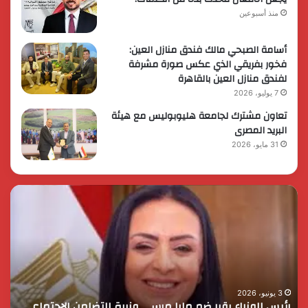
منذ أسبوعين
أسامة الصبحي مالك فندق منازل العين:
فخور بفريقي الذي عكس صورة مشرفة
لفندق منازل العين بالقاهرة
7 يوليو، 2026
تعاون مشترك لجامعة هليوبوليس مع هيئة
البريد المصرى
31 مايو، 2026
رئيس
الر
الوزراء
الس
يقرر
يثم
ضم
دور
مايا
الق
مرسي
الم
وزيرة
في
التضامن
التن
3 يونيو، 2026
رئيس الوزراء يقرر ضم مايا مرسي وزيرة التضامن الاجتماعي
ا
الاجتماعي
وحم