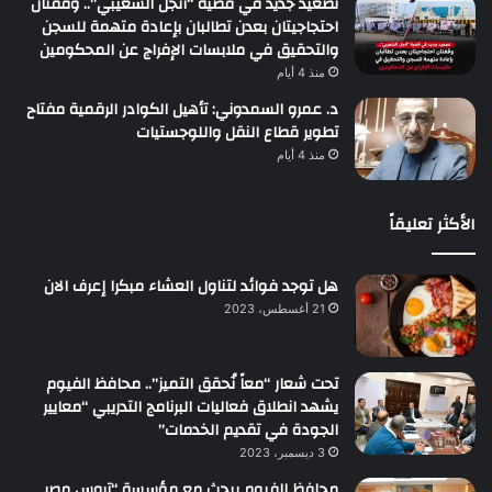
تصعيد جديد في قضية “أنجل الشعيبي”.. وقفتان
احتجاجيتان بعدن تطالبان بإعادة متهمة للسجن
والتحقيق في ملابسات الإفراج عن المحكومين
منذ 4 أيام
د. عمرو السمدوني: تأهيل الكوادر الرقمية مفتاح
تطوير قطاع النقل واللوجستيات
منذ 4 أيام
الأكثر تعليقاً
هل توجد فوائد لتناول العشاء مبكرا إعرف الان
21 أغسطس، 2023
تحت شعار “معاً نُحقق التميز”.. محافظ الفيوم
يشهد انطلاق فعاليات البرنامج التدريبي “معايير
الجودة في تقديم الخدمات”
3 ديسمبر، 2023
محافظ الفيوم يبحث مع مؤسسة “تروس مصر