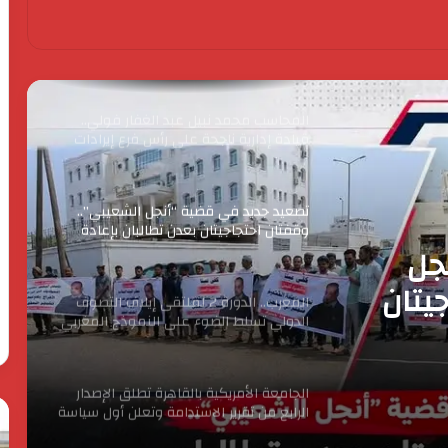
المحاسب محمد نبيل عبد الغفار فولي..
قيادة إدارية ناجحة على رأس فرع إيرادات
طامية
تصعيد جديد في قضية “أنجل الشعيبي”..
وقفتان احتجاجيتان بعدن تطالبان بإعادة
متهمة للسجن والتحقيق في ملابسات
الإفراج عن المحكومين
المغرب.. الدورة 2 لملتقى إيلاف التصوف
الدولي تسلط الضوء على النموذج المغربي
في تدبير الشأن الديني
 لملتقى إيلاف
وء
الجامعة الأمريكية بالقاهرة تطلق الإصدار
الرابع من تقرير الاستدامة وتعلن أول سياسة
تدبير
للاستدامة البيئية
“أوتوموبيلتي” و”جيلي العالمية” تبحثان
الحرس
رئ
التوسع في التصنيع المحلي وزيادة الإنتاج
وإطلاق طرازات جديدة
الثوري
ال
يخـ
يق