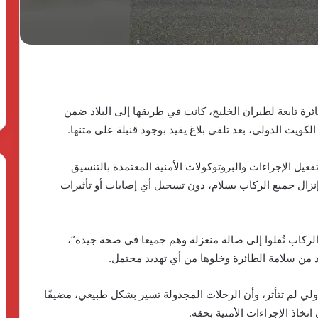
وأهدافها
The First Group وPulse
للتنمية..
Developm توقعان شراكة
«دالتكس»
23 مايو، 2026
تطلق
ق منصة متكاملة
بدعم الدولة المصرية وأهدافها
نموذجًا
اريع الضيافة في
للتنمية.. «دالتكس» تطلق نموذجًا
جديدًا
جديدًا للتعليم الفني الزراعي
للتعليم
الفني
ئرة تابعة لطيران الخليج، كانت في طريقها إلى البلاد ضمن
الزراعي
فعيل الإجراءات والبروتوكولات الأمنية المعتمدة بالتنسيق
إنزال جميع الركاب بسلام، دون تسجيل أي إصابات أو تأثيرات
الركاب نُقلوا إلى صالة منعزلة وهم جميعا في صحة جيدة”،
د من سلامة الطائرة وخلوها من أي تهديد محتمل.
لي لم تتأثر، وأن الرحلات المجدولة تسير بشكل طبيعي، مضيفًا
خاذ الإجراءات الأمنية بحقه.