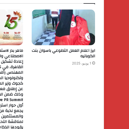
ابرز اعلام العمل التطوعي باسوان بنت
ماهر بدر لاستع
الكوبانيه
الاصطناعي وال
إعادة تشكيل ا
1 يونيو، 2025
المهندس رأفت 
وتكنولوجيا ال
كجوك وزير الما
وذلك ضمن الفع
أول حوار استر
يجمع نخبة من
والمستثمرين و
لمناقشة التحو
يقودها الذكاء 