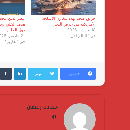
حريق ضخم يهدد مخازن الأسلحة
مصر تدين مخططا
الأمريكية فى عرض البحر
هدف الخليج وتؤ
18 مارس، 2026
دول الخليج
في "العالم الان"
21 مارس، 2026
في "تقارير"
لينكدإن
فيسبوك
تويتر
حماده رمضان
فيسبوك