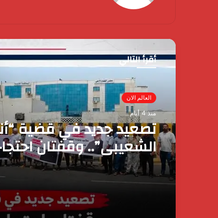
أقرأ التالي
العالم الان
منذ 4 أيام
المغرب.. الدورة 2
التصوف الدولي تسلط الض
على النموذج المغربي في 
الشأن الديني
كردان
جولد
تضع