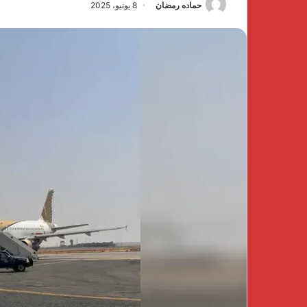
حماده رمضان
8 يونيو، 2025
كتشف
The
فخامة
First
لهدوء
Group