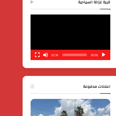
قرية غزالة السياحية
مشغل
الفيديو
02:36
00:00
اعلانات مدفوعة
كايي
تفاصيل
موتورز
إطلاق
للسيارات
قمة