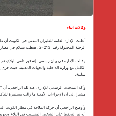
ي
وPulse
منذ 4 أسابيع
مباوند
Developments
سيم
توقعان
ents
1 يناير، 2026
لشيخ
شراكة
اكتشف الفخامة والهدوء في
استراتيجية لإطلا
يد
استراتيجية
كومباوند نسيم بالشيخ زايد أحدث
لتطوير وتشغيل مش
وكالات انباء
حدث
لإطلاق
مشروعات شركة جولدن لاند
مصر
شروعات
منصة
ركة
متكاملة
أعلنت الإدارة العامة للطيران المدني في الكويت أن طا
ولدن
لتطوير
الرحلة المجدولة رقم GF213، هبطت بسلام في مطار الكويت الدولي، بعد تلقي بلاغ يفيد بوجود قنبلة على متنها.
ند
وتشغيل
مشاريع
وقالت الإدارة في بيان رسمي، إنه فور تلقي البلاغ، تم ت
الضيافة
في
الكامل مع وزارة الداخلية والجهات المعنية، حيث جرى 
مصر
سلبية.
وأكد المتحدث الرسمي للإدارة، عبدالله الراجحي، أن “
مشيرا إلى أن الإجراءات الأمنية ما زالت مستمرة للتأك
وأوضح الراجحي أن حركة الملاحة في مطار الكويت الدو
أنه تم التحفظ على الشخص المتسبب في البلاغ ويجري ات