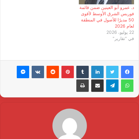
د. عمرو أبو العينين ضمن قائمة
فوربس الشرق الأوسط لأقوى
50 مديرًا للأصول في المنطقة
لعام 2026
22 يوليو، 2026
في "تقارير"
لينكدإن
بينتيريست
ماسنجر
واتساب
تيلقرام
مشاركة عبر البريد
طباعة