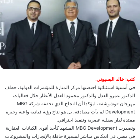
كتب: خالد البسيوني.
في أمسية استثنائية احتضنها مركز المنارة للمؤتمرات الدولية، خطف
الدكتور عمرو العدل والدكتور محمود العدل الأنظار خلال فعاليات
مهرجان «وشوشة»، ليؤكدا أن النجاح الذي تحققه شركة MBG
Development لم يأتِ مصادفة، بل هو نتاج رؤية قيادية واعية وخبرة
ممتدة تُدار بعقلية عصرية وتنفيذ احترافي.
وتصدرت MBG Development المشهد كأحد أقوى الكيانات العقارية
في مصر، في انعكاس مباشر لمسيرة حافلة بالإنجازات والمشروعات