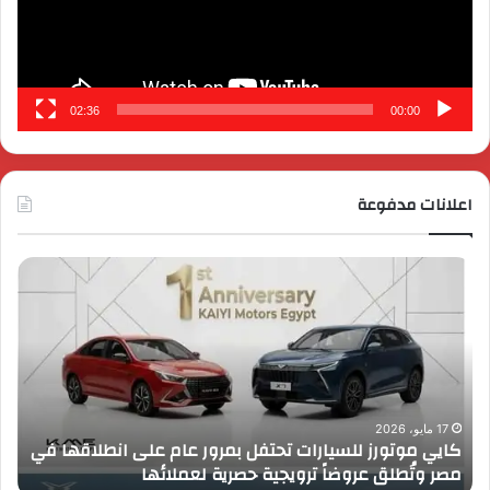
02:36
00:00
اعلانات مدفوعة
كايي
تفا
موتورز
إطل
للسيارات
قمة
تحتفل
رايز
بمرور
اب
عام
الـ
على
13
انطلاقها
بال
17 مايو، 2026
كايي موتورز للسيارات تحتفل بمرور عام على انطلاقها في
في
الم
مصر وتُطلق عروضاً ترويجية حصرية لعملائها
ب
مصر
الكب