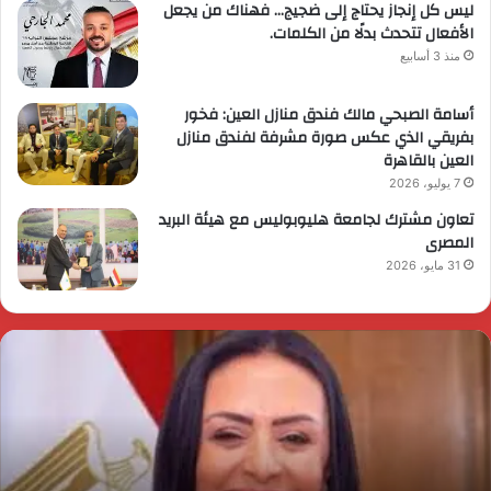
ليس كل إنجاز يحتاج إلى ضجيج… فهناك من يجعل
الأفعال تتحدث بدلًا من الكلمات.
منذ 3 أسابيع
أسامة الصبحي مالك فندق منازل العين: فخور
بفريقي الذي عكس صورة مشرفة لفندق منازل
العين بالقاهرة
7 يوليو، 2026
تعاون مشترك لجامعة هليوبوليس مع هيئة البريد
المصرى
31 مايو، 2026
ئيس
ا
لوزراء
ا
قرر
ي
م
د
ايا
ا
رسي
ا
زيرة
ف