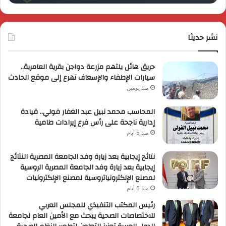
وتُطلق
برؤي
عروضاً
جدي
ترويجية
وتو
حصرية
نشر حديثا
عال
لعملائها
حريق هائل يلتهم مزرعة دواجن بقرية العامرية..
سيارات الإطفاء والإسعاف تهرع إلى موقع الحادث
منذ يومين
المحاسب محمد نبيل عبد الغفار فولي.. قيادة
إدارية ناجحة على رأس فرع إيرادات طامية
منذ 5 أيام
نتائج إيجابية بعد زيارة وفد الجامعة المصرية النتائج
إيجابية بعد زيارة وفد الجامعة المصرية الروسية
لمصنع الإلكترونياتروسية لمصنع الإلكترونيات
منذ 6 أيام
رئيس المكتب التنفيذي للمجلس العربي
للاختصاصات الصحية يبحث مع الأمين العام لجامعة