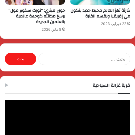
كارثة تهز العالم محيط جديد يتكون
جورج ميتري: “نورث سكوير مول”
في إفريقيا ويقسم القارة
يرسخ مكانته كوجهة عالمية
بالعلمين الجديدة
22 فبراير، 2023
8 مايو، 2026
البحث
عن:
قرية غزالة السياحية
مشغل
الفيديو