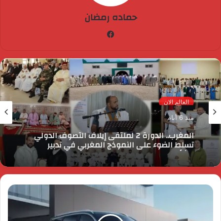
حماده رمضان
فيسبوك
العالم الان
منذ 6 أيام
المغرب.. الدورة 2 لملتقى إيلاف التصوف الدولي
تسلط الضوء على النموذج المغربي في تدبير
الشأن الديني