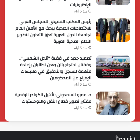
الإلكترونيات
منذ 5 أيام
رئيس المكتب التنفيذي للمجلس العربي
للاختصاصات الصحية يبحث مع الأمين العام
لجامعة الدول العربية تعزيز التعاون لتطوير
النظم الصحية العربية
منذ 5 أيام
تصعيد جديد في قضية “أنجل الشعيبي”..
وقفتان احتجاجيتان بعدن تطالبان بإعادة
متهمة للسجن والتحقيق في ملابسات
الإفراج عن المحكومين
منذ 5 أيام
د. عمرو السمدوني: تأهيل الكوادر الرقمية
مفتاح تطوير قطاع النقل واللوجستيات
منذ 5 أيام
نـشر حديثاً