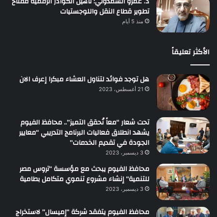
د. عمرو السمدوني: تأهيل الكوادر الرقمية مفتاح
تطوير قطاع النقل واللوجستيات
منذ 5 أيام
الأكثر تعليقاً
هل توجد فوائد لتناول العشاء مبكرا إعرف الان
21 أغسطس، 2023
تحت شعار “معاً نُحقق التميز”.. محافظ الفيوم
يشهد انطلاق فعاليات البرنامج التدريبي “معايير
الجودة في تقديم الخدمات”
3 ديسمبر، 2023
محافظ الفيوم يبحث مع مؤسسة “تروس مصر
للتنمية” إنشاء مشروع تنموي متكامل بطامية
3 ديسمبر، 2023
محافظ الفيوم يتفقد شركة “إميسال” لاستخراج