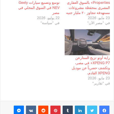
Properties» بالسوق العقاري
توسع وتصنيع سيارات Geely
المصري بمحفظة مشروعات
NEV في السوق المحلي في
مستهدفة تتجاوز ٢٠ مليار جنيه
مصر
23 مايو، 2026
22 يوليو، 2026
في "مصر الآن"
في "سياسة"
راية أوتو تزيح الستارعن
XPENG P7+ في مصر،
وتكشف حصرياً عن موديل
XPENG القادم،
23 مايو، 2026
في "تقارير"
لينكدإن
بينتيريست
ماسنجر