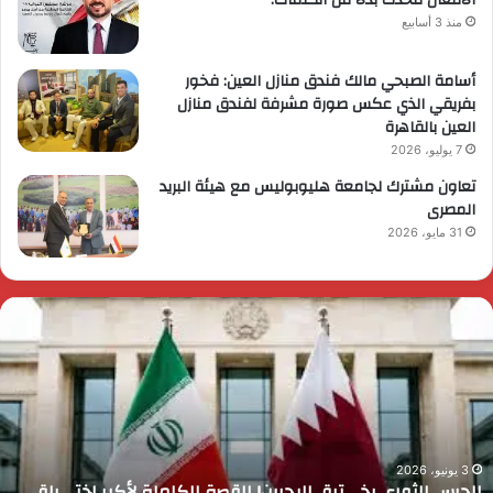
منذ 3 أسابيع
أسامة الصبحي مالك فندق منازل العين: فخور
بفريقي الذي عكس صورة مشرفة لفندق منازل
العين بالقاهرة
7 يوليو، 2026
تعاون مشترك لجامعة هليوبوليس مع هيئة البريد
المصرى
31 مايو، 2026
لحرس
ر
لثوري
ا
خـ
ي
ترق
ض
لبحرين!
م
لقصة
م
لكاملة
و
أكبر
ا
3 يونيو، 2026
الحرس الثوري يخـ ـترق البحرين! القصة الكاملة لأكبر اختـ ـراق
ختـ
ا