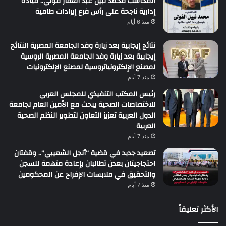
المحاسب محمد نبيل عبد الغفار فولي.. قيادة
إدارية ناجحة على رأس فرع إيرادات طامية
منذ 6 أيام
نتائج إيجابية بعد زيارة وفد الجامعة المصرية النتائج
إيجابية بعد زيارة وفد الجامعة المصرية الروسية
لمصنع الإلكترونياتروسية لمصنع الإلكترونيات
منذ 7 أيام
رئيس المكتب التنفيذي للمجلس العربي
للاختصاصات الصحية يبحث مع الأمين العام لجامعة
الدول العربية تعزيز التعاون لتطوير النظم الصحية
العربية
منذ 7 أيام
تصعيد جديد في قضية “أنجل الشعيبي”.. وقفتان
احتجاجيتان بعدن تطالبان بإعادة متهمة للسجن
والتحقيق في ملابسات الإفراج عن المحكومين
منذ 7 أيام
الأكثر تعليقاً