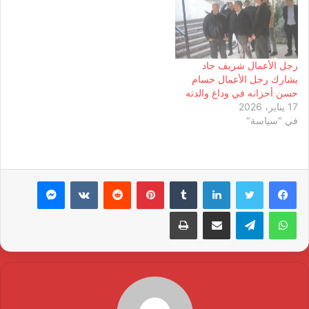
رجل الأعمال شريف جاد
يشارك رجل الأعمال حسام
حسن أحزانه في وداع والدته
17 يناير، 2026
في "سياسة"
لينكدإن
بينتيريست
ماسنجر
واتساب
تيلقرام
مشاركة عبر البريد
طباعة