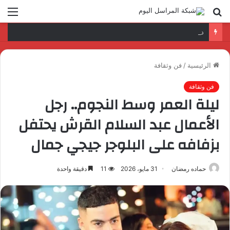
بحث
الق
عن
د. عمرو السمدوني: تأهيل الكوادر الرقمية مفتاح تطوير قطاع النقل واللوجستيات
الرئيسية
/
فن وثقافة
فن وثقافة
ليلة العمر وسط النجوم.. رجل
الأعمال عبد السلام القرش يحتفل
بزفافه على البلوجر جيجي جمال
حماده رمضان
31 مايو، 2026
11
دقيقة واحدة