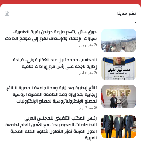
ترو
نشر حديثا
حصر
لعمل
حريق هائل يلتهم مزرعة دواجن بقرية العامرية..
سيارات الإطفاء والإسعاف تهرع إلى موقع الحادث
منذ يومين
المحاسب محمد نبيل عبد الغفار فولي.. قيادة
إدارية ناجحة على رأس فرع إيرادات طامية
منذ 6 أيام
نتائج إيجابية بعد زيارة وفد الجامعة المصرية النتائج
إيجابية بعد زيارة وفد الجامعة المصرية الروسية
لمصنع الإلكترونياتروسية لمصنع الإلكترونيات
منذ 7 أيام
رئيس المكتب التنفيذي للمجلس العربي
للاختصاصات الصحية يبحث مع الأمين العام لجامعة
الدول العربية تعزيز التعاون لتطوير النظم الصحية
العربية