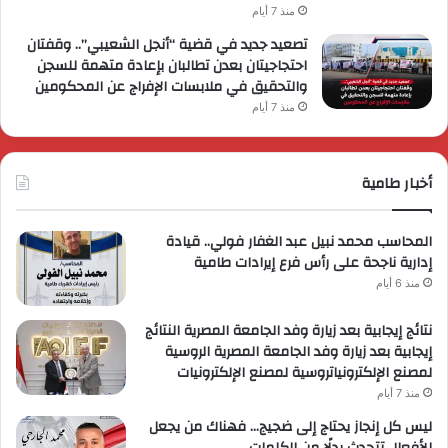
منذ 7 أيام
تصعيد جديد في قضية “أنجل الشعيبي”.. وقفتان
احتجاجيتان بعدن تطالبان بإعادة متهمة للسجن
والتحقيق في ملابسات الإفراج عن المحكومين
منذ 7 أيام
أخبار طامية
المحاسب محمد نبيل عبد الغفار فولي.. قيادة
إدارية ناجحة على رأس فرع إيرادات طامية
منذ 6 أيام
نتائج إيجابية بعد زيارة وفد الجامعة المصرية النتائج
إيجابية بعد زيارة وفد الجامعة المصرية الروسية
لمصنع الإلكترونياتروسية لمصنع الإلكترونيات
منذ 7 أيام
ليس كل إنجاز يحتاج إلى ضجيج… فهناك من يجعل
الأفعال تتحدث بدلًا من الكلمات.