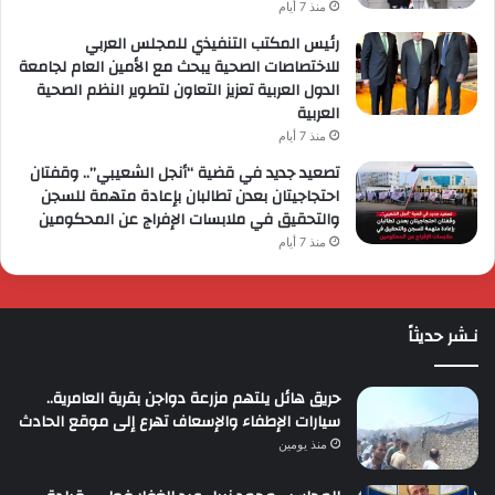
منذ 7 أيام
رئيس المكتب التنفيذي للمجلس العربي
للاختصاصات الصحية يبحث مع الأمين العام لجامعة
الدول العربية تعزيز التعاون لتطوير النظم الصحية
العربية
منذ 7 أيام
تصعيد جديد في قضية “أنجل الشعيبي”.. وقفتان
احتجاجيتان بعدن تطالبان بإعادة متهمة للسجن
والتحقيق في ملابسات الإفراج عن المحكومين
منذ 7 أيام
نـشر حديثاً
حريق هائل يلتهم مزرعة دواجن بقرية العامرية..
سيارات الإطفاء والإسعاف تهرع إلى موقع الحادث
منذ يومين