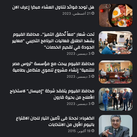
هل توجد فوائد لتناول العشاء مبكرا إعرف الان
21 أغسطس، 2023
تحت شعار “معاً نُحقق التميز”.. محافظ الفيوم
يشهد انطلاق فعاليات البرنامج التدريبي “معايير
الجودة في تقديم الخدمات”
3 ديسمبر، 2023
محافظ الفيوم يبحث مع مؤسسة “تروس مصر
للتنمية” إنشاء مشروع تنموي متكامل بطامية
3 ديسمبر، 2023
محافظ الفيوم يتفقد شركة “إميسال” لاستخراج
الأملاح من بحيرة قارون
3 ديسمبر، 2023
الكهرباء: نجحنا فى تأمين التيار للجان الاقتراع
باليوم الأول من الانتخابات
19 أكتوبر، 2015