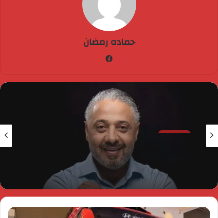
حماده رمضان
فيسبوك
فن وثقافة
8 مايو، 2026
الفنان محمود الخياط يعود للساحة الفنية باغنية
” عيونك رحلة أيامي “