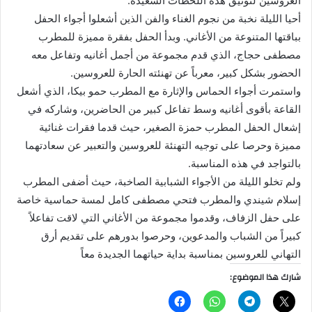
العروسين لتوثيق هذه اللحظات السعيدة.
أحيا الليلة نخبة من نجوم الغناء والفن الذين أشعلوا أجواء الحفل
بباقتها المتنوعة من الأغاني. وبدأ الحفل بفقرة مميزة للمطرب
مصطفى حجاج، الذي قدم مجموعة من أجمل أغانيه وتفاعل معه
الحضور بشكل كبير، معرباً عن تهنئته الحارة للعروسين.
واستمرت أجواء الحماس والإثارة مع المطرب حمو بيكا، الذي أشعل
القاعة بأقوى أغانيه وسط تفاعل كبير من الحاضرين، وشاركه في
إشعال الحفل المطرب حمزة الصغير، حيث قدما فقرات غنائية
مميزة وحرصا على توجيه التهنئة للعروسين والتعبير عن سعادتهما
بالتواجد في هذه المناسبة.
ولم تخلو الليلة من الأجواء الشبابية الصاخبة، حيث أضفى المطرب
إسلام شيندي والمطرب فتحي مصطفى كامل لمسة حماسية خاصة
على حفل الزفاف، وقدموا مجموعة من الأغاني التي لاقت تفاعلاً
كبيراً من الشباب والمدعوين، وحرصوا بدورهم على تقديم أرق
التهاني للعروسين بمناسبة بداية حياتهما الجديدة معاً
شارك هذا الموضوع: