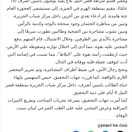
وتلقي قسم شرطة قصر النيل بلاغ يفيد بوصول ياسين أشرف (15
عامًا)، مقيم بمنطقة الهرم في الجيزة، إلى مستشفى العجوزة العام
جثة هامدة، إثر ادعاء تعدي من آخرين داخل مركز شباب الجزيرة،
وتبين من مناظرة الجثمان وجود سحجة بالوجه وكدمة بالرأس.
وتبين نشوب مشاجرة بين الضحية وطالبين تطورت سريعًا إلى
مشاجرة بالأيدي بين الطرفين، وخلال الاشتباك، قام المتهم بدفع
المجني عليه بقوة، مما أدى إلى اختلال توازنه وسقوطه على الأرض،
حيث ارتطمت رأسه بقوة على “البلاط”، مما تسبب في إصابته التي
أدت لتوقف عضلة قلبه ووفاته في الحال.
ونجح رجال الأمن، في ضبط أطراف المشاجرة، وتم تحرير المحضر
اللازم بالواقعة، كما قررت جهات التحقيق، حبس المتهمين بإنهاء
حياة الطالب ياسين أشرف، داخل مركز شباب الجزيرة بمنطقة قصر
النيل 4 أيام على ذمة التحقيق.
كما أمرت جهات التحقيق، بسرعة تحريات المباحث وتفريغ كاميرات
المراقبة وعرض المجني عليه على الطب الشرعي لبيان سبب
الوفاة.
شارك هذا الموضوع: