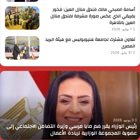
أسامة الصبحي مالك فندق منازل العين: فخور
بفريقي الذي عكس صورة مشرفة لفندق منازل
العين بالقاهرة
7 يوليو، 2026
تعاون مشترك لجامعة هليوبوليس مع هيئة البريد
المصرى
31 مايو، 2026
ئيس
ا
لوزراء
ا
قرر
ي
م
د
ايا
ا
رسي
ا
زيرة
ف
لتضامن
ا
3 يونيو، 2026
رئيس الوزراء يقرر ضم مايا مرسي وزيرة التضامن الاجتماعي إلى
لاجتماعي
و
عضوية المجموعة الوزارية لريادة الأعمال
لى
ا
ضوية
ا