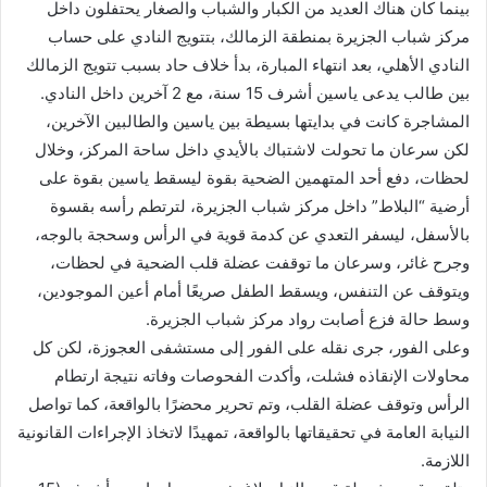
بينما كان هناك العديد من الكبار والشباب والصغار يحتفلون داخل
مركز شباب الجزيرة بمنطقة الزمالك، بتتويج النادي على حساب
النادي الأهلي، بعد انتهاء المبارة، بدأ خلاف حاد بسبب تتويج الزمالك
بين طالب يدعى ياسين أشرف 15 سنة، مع 2 آخرين داخل النادي.
المشاجرة كانت في بدايتها بسيطة بين ياسين والطالبين الآخرين،
لكن سرعان ما تحولت لاشتباك بالأيدي داخل ساحة المركز، وخلال
لحظات، دفع أحد المتهمين الضحية بقوة ليسقط ياسين بقوة على
أرضية “البلاط” داخل مركز شباب الجزيرة، لترتطم رأسه بقسوة
بالأسفل، ليسفر التعدي عن كدمة قوية في الرأس وسحجة بالوجه،
وجرح غائر، وسرعان ما توقفت عضلة قلب الضحية في لحظات،
ويتوقف عن التنفس، ويسقط الطفل صريعًا أمام أعين الموجودين،
وسط حالة فزع أصابت رواد مركز شباب الجزيرة.
وعلى الفور، جرى نقله على الفور إلى مستشفى العجوزة، لكن كل
محاولات الإنقاذه فشلت، وأكدت الفحوصات وفاته نتيجة ارتطام
الرأس وتوقف عضلة القلب، وتم تحرير محضرًا بالواقعة، كما تواصل
النيابة العامة في تحقيقاتها بالواقعة، تمهيدًا لاتخاذ الإجراءات القانونية
اللازمة.