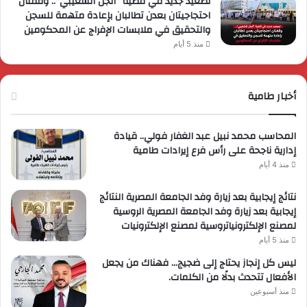
تصعيد جديد في قضية “أنجل الشعيبي”.. وقفتان
احتجاجيتان بعدن تطالبان بإعادة متهمة للسجن
والتحقيق في ملابسات الإفراج عن المحكومين
منذ 5 أيام
أخبار طامية
المحاسب محمد نبيل عبد الغفار فولي.. قيادة
إدارية ناجحة على رأس فرع إيرادات طامية
منذ 4 أيام
نتائج إيجابية بعد زيارة وفد الجامعة المصرية النتائج
إيجابية بعد زيارة وفد الجامعة المصرية الروسية
لمصنع الإلكترونياتروسية لمصنع الإلكترونيات
منذ 5 أيام
ليس كل إنجاز يحتاج إلى ضجيج… فهناك من يجعل
الأفعال تتحدث بدلًا من الكلمات.
منذ أسبوعين