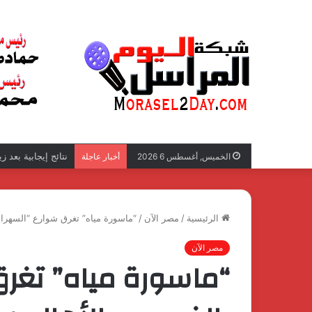
نتائج إيجابية بعد 
الخميس, أغسطس 6 2026
أخبار عاجلة
الرئيسية
/
مصر الآن
/
“ماسورة مياه” تغرق شوارع “السهراي
مصر الآن
“ماسورة مياه” تغرق