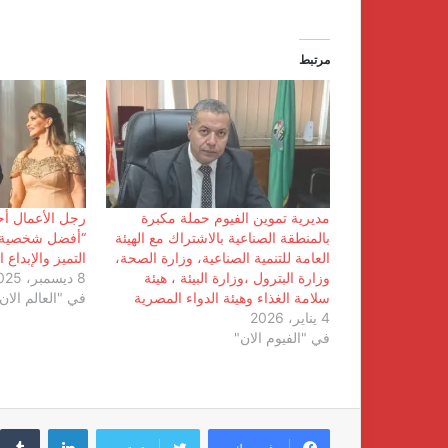
مرتبط
مديرية تموين الفيوم حملة مكبرة
رجل الأعمال أح
بالمنطقة الصناعية بالاشتراك مع الهيئة
“أفضل شخصية 
العامة للتنمية الصناعية، وزارة الصحة،
التميز والإبداع 
وزارة البترول ،وزارة البيئة ، هيئة
8 ديسمبر، 2025
سلامة الغذاء وهيئة الدواء المصرية
في "العالم الان
4 يناير، 2026
في "الفيوم الان"
لينكدإن