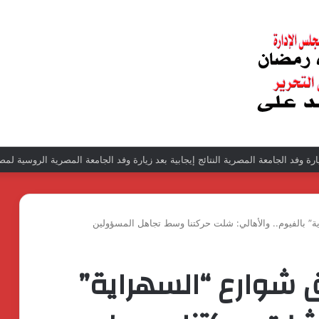
زيارة وفد الجامعة المصرية النتائج إيجابية بعد زيارة وفد الجامعة المصرية الروسية لمص
ة” بالفيوم.. والأهالي: شلت حركتنا وسط تجاهل المسؤولين
 شوارع “السهراية”