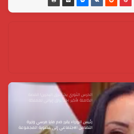
جولدن تاون تستعد لطرح اكبر ” Business
City ” تجارى اداى فندقى ينطلق من الداون
تاون
اكس بينج “XPENG” تتصدر مبيعات فئة
السيارات الكهربائية الفاخرة في مصر خلال
أبريل 2026
كردان جولد تضع معيارًا جديدًا للشفافية :
استمرار البيع بدون احتساب وزن الأحجار
والفصوص ولا زيادة في قيمة المصنعية
حتي يناير المقبل
الحرس الثوري يخـ ـترق البحرين! القصة
الكاملة لأكبر اختـ ـراق إيراني لمملكة
البحرين؟
رئيس الوزراء يقرر ضم مايا مرسي وزيرة
التضامن الاجتماعي إلى عضوية المجموعة
الوزارية لريادة الأعمال