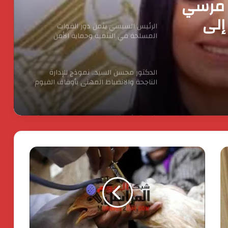
ا مرسي
إلى
الرئيس السيسي يثمن دور القوات
المسلحة في التنمية وحماية الأمن
لريادة
القومي
الدكتور محسن السيد.. نموذج للإدارة
الناجحة والانضباط المهنى بأوقاف الفيوم
انطلاق شركة « ZEE Properties» بالسوق
العقاري المصري بمحفظة مشروعات
مستهدفة تتجاوز ٢٠ مليار جنيه
افتتاح المبنى الرئيسي لمستشفى الناس
باسم الراحل خميس عصفور
ستيلانتس تكشف عن خطتها الاستراتيجية
بقيمة 60 مليار يورو. لتسريع النمو وتعزيز