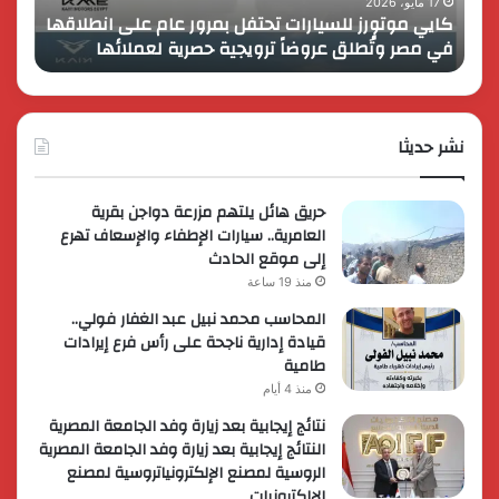
انطلاقها
بالمت
17 مايو، 2026
8 فبراير، 2026
كايي موتورز للسيارات تحتفل بمرور عام على انطلاقها
في
المصر
في مصر وتُطلق عروضاً ترويجية حصرية لعملائها
الك
مصر
الكبير
وتُطلق
برؤية
عروضاً
جديدة
ترويجية
وتوسع
حصرية
نشر حديثا
عالمي
لعملائها
حريق هائل يلتهم مزرعة دواجن بقرية
العامرية.. سيارات الإطفاء والإسعاف تهرع
إلى موقع الحادث
منذ 19 ساعة
المحاسب محمد نبيل عبد الغفار فولي..
قيادة إدارية ناجحة على رأس فرع إيرادات
طامية
منذ 4 أيام
نتائج إيجابية بعد زيارة وفد الجامعة المصرية
النتائج إيجابية بعد زيارة وفد الجامعة المصرية
الروسية لمصنع الإلكترونياتروسية لمصنع
الإلكترونيات