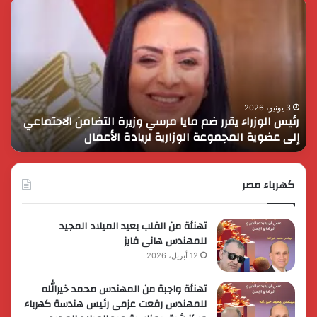
رئيس
الر
الوزراء
الس
يقرر
يثم
ضم
دور
مايا
الق
مرسي
الم
وزيرة
في
التضامن
التن
3 يونيو، 2026
رئيس الوزراء يقرر ضم مايا مرسي وزيرة التضامن الاجتماعي
ا
الاجتماعي
وحم
إلى عضوية المجموعة الوزارية لريادة الأعمال
و
إلى
الأ
عضوية
الق
المجموعة
الوزارية
كهرباء مصر
لريادة
الأعمال
تهنئة من القلب بعيد الميلاد المجيد
للمهندس هانى فايز
12 أبريل، 2026
تهنئة واجبة من المهندس محمد خيرالله
للمهندس رفعت عزمى رئيس هندسة كهرباء