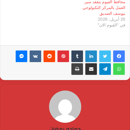
محافظ الفيوم يتفقد سير
العمل بالمركز التكنولوجي
بيوسف الصديق
26 أبريل، 2026
في "الفيوم الان"
لينكدإن
بينتيريست
ماسنجر
واتساب
تيلقرام
مشاركة عبر البريد
طباعة
حماده رمضان