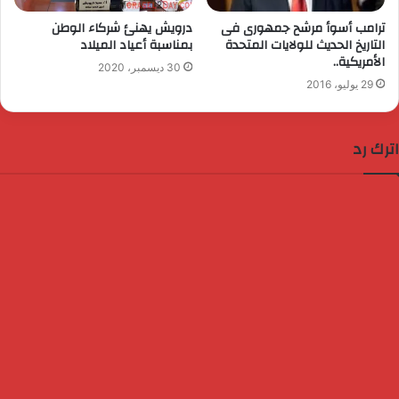
ترامب أسوأ مرشح جمهورى فى
درويش يهنئ شركاء الوطن
التاريخ الحديث للولايات المتحدة
بمناسبة أعياد الميلاد
الأمريكية..
30 ديسمبر، 2020
29 يوليو، 2016
اترك رد