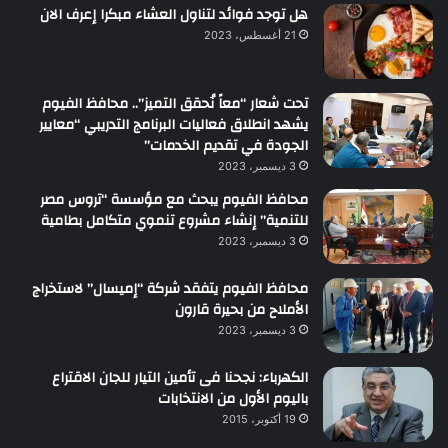
هل توجد فوائد لتناول العشاء مبكرا إعرف الان
21 أغسطس، 2023
تحت شعار “معاً نُحقق التميز”.. محافظ الفيوم
يشهد انطلاق فعاليات البرنامج التدريبي “معايير
الجودة في تقديم الخدمات”
3 ديسمبر، 2023
محافظ الفيوم يبحث مع مؤسسة “تروس مصر
للتنمية” إنشاء مشروع تنموي متكامل بطامية
3 ديسمبر، 2023
محافظ الفيوم يتفقد شركة “إميسال” لاستخراج
الأملاح من بحيرة قارون
3 ديسمبر، 2023
الكهرباء: نجحنا فى تأمين التيار للجان الاقتراع
باليوم الأول من الانتخابات
19 أكتوبر، 2015