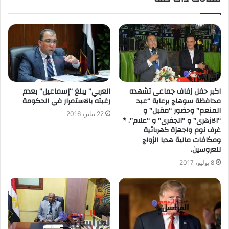
اكبر حفل زفاف جماعى تشهده
العربي” يبلغ “إسماعيل” بعدم
محافظة سوهاج برعاية “عبد
رغبته بالاستمرار في الحكومة
المنعم” وحضور “مقبل” و
22 يناير، 2016
“الازهرى” و “الجفرى” و “علام”. ‏*
غرف نوم واجهزة كهربائية
ومكافات مالية هديا الزواج
للعروسين.
8 يوليو، 2017