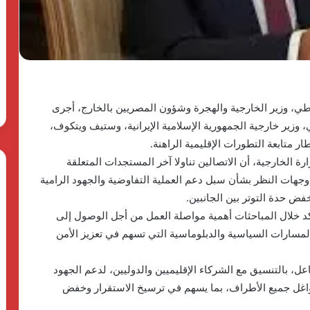
وأهدافها
The First Group وPulse
للتنمية..
Developm توقعان شراكة
«دالتكس»
23 مايو، 2026
تطلق
ق منصة متكاملة
بدعم الدولة المصرية وأهدافها
نموذجًا
اريع الضيافة في
للتنمية.. «دالتكس» تطلق نموذجًا
جديدًا
جديدًا للتعليم الفني الزراعي
للتعليم
الفني
عاطي، وزير الخارجية والهجرة وشؤون المصريين بالخارج، أجرى
الزراعي
، وزير خارجية الجمهورية الإسلامية الإيرانية، وستيف ويتكوف،
متابعة التطورات الإقليمية الراهنة.
الخارجية، أن الاتصالين تناولا آخر المستجدات المتعلقة
 وجهات النظر بشأن سبل دعم العملية التفاوضية والجهود الرامية
فض حدة التوتر بين الجانبين.
د خلال المباحثات أهمية مواصلة العمل من أجل الوصول إلى
سارات السياسية والدبلوماسية التي تسهم في تعزيز الأمن
عل، بالتنسيق مع الشركاء الإقليميين والدوليين، لدعم الجهود
واغل جميع الأطراف، بما يسهم في ترسيخ الاستقرار وخفض