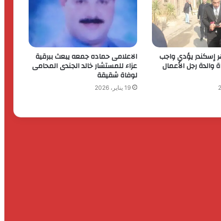
التجاري العربي
ألف مبروك الزفاف السعيد للكابتن أحمد
سعداوي
ر إسكندر يؤدي واجب
الاعلامى حماده جمعه يبعث ببرقية
ة والدة رجل الأعمال
عزاء للمستشار خالد الجندى المحامى
لوفاة شقيقة
بدأت بسهرة حمراء وانتهت بابتزاز .. تفاصيل
مأساة فتاة الإسكندرية في شقة الهرم
19 يناير، 2026
أميرة مسعود تستعرض استراتيجيتها
لقيادة قطاع المبيعات بشركة «ريو
للاستثمار العقاري»
سانوفي مصر تحصد جائزة “أفضل جهة
عمل” لعام 2026