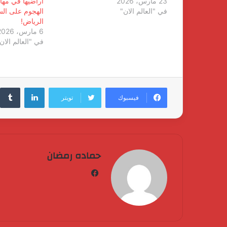
23 مارس، 2026
أراضيها في مه
في "العالم الان"
الهجوم على الس
الرياض!
6 مارس، 2026
في "العالم الان
لينكدإن
فيسبوك
تويتر
حماده رمضان
فيسبوك