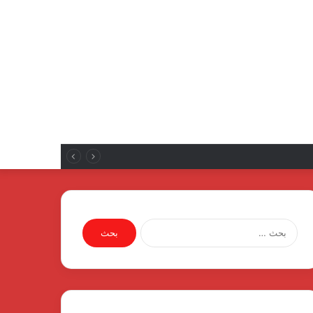
البحث
عن: