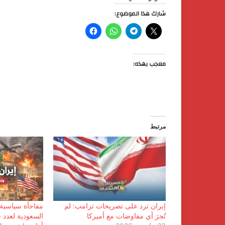
شارك هذا الموضوع:
معجب بهذه:
مرتبط
إيران ترد على تصريحات ترامب: لم
مفاجأة سياسية 
تُجرَ أي مفاوضات مع أميركا
السعودية لعدد 