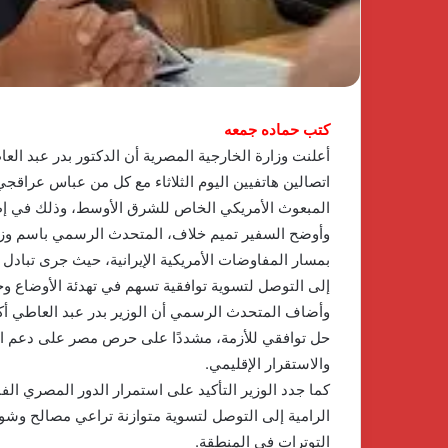
ي
وPulse
منذ 4 أسابيع
مباوند
Developments
سيم
توقعان
ents
1 يناير، 2026
لشيخ
شراكة
اكتشف الفخامة والهدوء في
استراتيجية لإطلا
يد
استراتيجية
كومباوند نسيم بالشيخ زايد أحدث
لتطوير وتشغيل مش
حدث
لإطلاق
مشروعات شركة جولدن لاند
مصر
كتب حماده جمعه
شروعات
منصة
ركة
متكاملة
أعلنت وزارة الخارجية المصرية أن الدكتور بدر عبد ال
ولدن
لتطوير
اتصالين هاتفيين اليوم الثلاثاء مع كل من عباس عراقجي
ند
وتشغيل
المبعوث الأمريكي الخاص للشرق الأوسط، وذلك في إطار 
مشاريع
وأوضح السفير تميم خلاف، المتحدث الرسمي باسم وزارة 
الضيافة
في
بمسار المفاوضات الأمريكية الإيرانية، حيث جرى تبادل
مصر
إلى التوصل لتسوية توافقية تسهم في تهدئة الأوضاع وخ
وأضاف المتحدث الرسمي أن الوزير بدر عبد العاطي أك
حل توافقي للأزمة، مشددًا على حرص مصر على دعم الم
والاستقرار الإقليمي.
كما جدد الوزير التأكيد على استمرار الدور المصري الفا
الرامية إلى التوصل لتسوية متوازنة تراعي مصالح وش
التوترات في المنطقة.