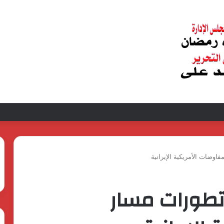
عبد الغفار فولي.. قيادة إدارية ناجحة على رأس فرع إيرادات طامية
وضات الأمريكية الإيرانية
تطورات مسار