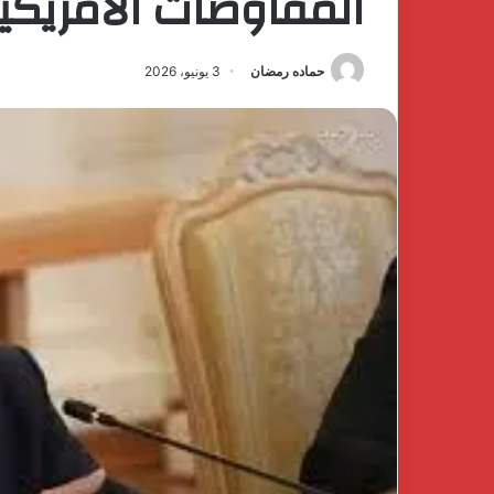
المفاوضات الأمريكية 
حماده رمضان
3 يونيو، 2026
كتشف
The
فخامة
First
لهدوء
Group