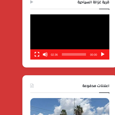
قرية غزالة السياحية
مشغل
الفيديو
02:36
00:00
اعلانات مدفوعة
كايي
تفاصيل
موتورز
إطلاق
للسيارات
قمة