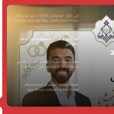
التجاري العربي
ألف مبروك الزفاف السعيد للكابتن أحمد
سعداوي
بدأت بسهرة حمراء وانتهت بابتزاز .. تفاصيل
مأساة فتاة الإسكندرية في شقة الهرم
ابتزاز
أميرة مسعود تستعرض استراتيجيتها
لقيادة قطاع المبيعات بشركة «ريو
للاستثمار العقاري»
م
سانوفي مصر تحصد جائزة “أفضل جهة
عمل” لعام 2026
6 مخالفات جسيمة تجبر «التعليم» على
الحرس
رئ
وضع مدرسة نوال الدجوي تحت الإشراف
الثوري
ال