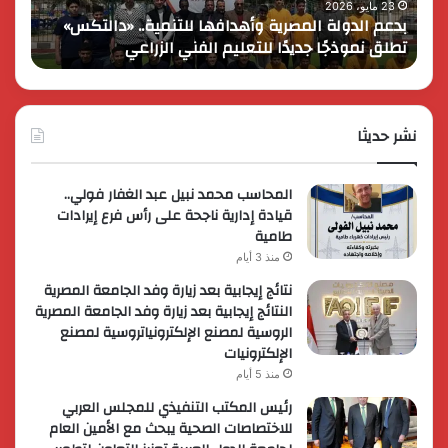
انطلاقها
17 مايو، 2026
هدافها للتنمية.. «دالتكس»
كايي موتورز للسيارات تحتفل بمر
في
عليم الفني الزراعي
في مصر وتُطلق عروضاً ترويجية ح
مصر
وتُطلق
عروضاً
ترويجية
نشر حديثا
حصرية
لعملائها
المحاسب محمد نبيل عبد الغفار فولي..
قيادة إدارية ناجحة على رأس فرع إيرادات
طامية
منذ 3 أيام
نتائج إيجابية بعد زيارة وفد الجامعة المصرية
النتائج إيجابية بعد زيارة وفد الجامعة المصرية
الروسية لمصنع الإلكترونياتروسية لمصنع
الإلكترونيات
منذ 5 أيام
رئيس المكتب التنفيذي للمجلس العربي
للاختصاصات الصحية يبحث مع الأمين العام