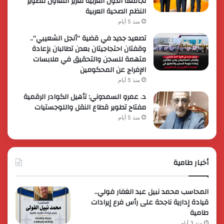
لجامعة الدول العربية تعزيز التعاون لتطوير
النظم الصحية العربية
منذ 5 أيام
تصعيد جديد في قضية “أنجل الشعيبي”..
وقفتان احتجاجيتان بعدن تطالبان بإعادة
متهمة للسجن والتحقيق في ملابسات
الإفراج عن المحكومين
منذ 5 أيام
د. عمرو السمدوني: تأهيل الكوادر الرقمية
مفتاح تطوير قطاع النقل واللوجستيات
منذ 5 أيام
أخبار طامية
المحاسب محمد نبيل عبد الغفار فولي..
قيادة إدارية ناجحة على رأس فرع إيرادات
طامية
منذ 3 أيام