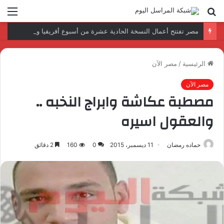
بحث
الق
عن
مصر تفتتح أعمال النسخة الحادية عشرة من أسبوع أفريقيا والمحيط الهندي (AFI Aviation Week).. بمشاركة “النيل للطيران”
الرئيسية
/
مصر الآن
مصر الآن
مصطبة عكاشة وابراج النخبه ..
والعقول اسيره
حماده رمضان
11 ديسمبر، 2015
0
160
2 دقائق