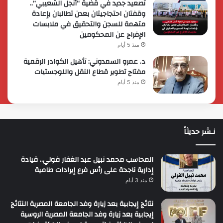
تصعيد جديد في قضية “أنجل الشعيبي”..
وقفتان احتجاجيتان بعدن تطالبان بإعادة
متهمة للسجن والتحقيق في ملابسات
الإفراج عن المحكومين
منذ 5 أيام
د. عمرو السمدوني: تأهيل الكوادر الرقمية
مفتاح تطوير قطاع النقل واللوجستيات
منذ 5 أيام
نـشر حديثاً
المحاسب محمد نبيل عبد الغفار فولي.. قيادة
إدارية ناجحة على رأس فرع إيرادات طامية
منذ 3 أيام
نتائج إيجابية بعد زيارة وفد الجامعة المصرية النتائج
إيجابية بعد زيارة وفد الجامعة المصرية الروسية