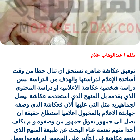
بقلم / عبدالوهاب علام
توفيق عكاشة ظاهره تستحق ان تنال حظا من وقت
أساتذة الإعلام لدراستها والهدف من الدراسة ليس
دراسة شخصية عكاشة الاعلاميه او دراسة المحتوى
الذي يقدمه بل المنهج الذي استخدمه عكاشة ليصل
لجماهيريه مثل التي عليها ألان فعكاشة الذي وصفه
جهابذة الاعلام بالمخبول اعلاميا استطاع حقيقة ان
يصل الى جمهور يفوق جمهور من وصفوه ولم يكلف
أحدا منهم نفسه عناء البحث عن طبيعة المنهج الذي
يتبعه عكاشة في التأثير على الجمهور او يقوموا بعمل