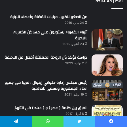
الأكثر مشاهدة
من الصغير للكبير.. مرتبات القضاة وأعضاء النيابة
24 يناير، 2016
أثرياء الكهرباء يستولون على مساكن الكهرباء
بالبحيرة
23 أكتوبر، 2015
دراسة تؤكد بأن الزوجة الممتلئة أفضل من النحيفة
2 يوليو، 2023
رئيس مجلس إدارة حلواني إيتوال : قريبا فى جميع
انحاء الجمهورية ونسعى للعالمية
19 يوليو، 2021
الفرق بين كلمة ( عصر ) و ( عهد ) فى التاريخ
8 أبريل، 2017
يسبوك
تويتر
واتساب
تيلقرام