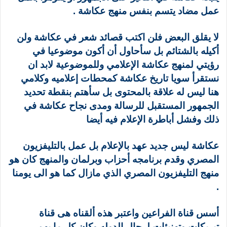
عمل مضاد يتسم بنفس منهج عكاشة .
لا يقلق البعض فلن اكتب قصائد شعر في عكاشة ولن
أكيله بالشتائم بل سأحاول أن أكون موضوعيا في
رؤيتي لمنهج عكاشة الإعلامي وللموضوعية لابد ان
نستقرأ سويا تاريخ عكاشة كمحطات إعلاميه وكلامي
هنا ليس له علاقة بالمحتوى بل سأهتم بنقطة تحديد
الجمهور المستقبل للرسالة ومدى نجاح عكاشة في
ذلك وفشل أباطرة الإعلام فيه أيضا
عكاشة ليس جديد عهد بالإعلام بل عمل بالتليفزيون
المصري وقدم برنامجه أحزاب وبرلمان والمنهج كان هو
منهج التليفزيون المصري الذي مازال كما هو الى يومنا
.
أسس قناة الفراعين واعتبر هذه ألقناه هى قناة
تبريكات وتهنيئات لرجال الدوله وكان كل ما يهم