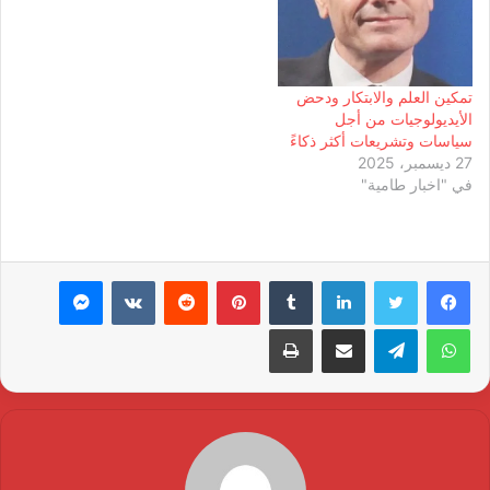
تمكين العلم والابتكار ودحض
الأيديولوجيات من أجل
سياسات وتشريعات أكثر ذكاءً
27 ديسمبر، 2025
في "اخبار طامية"
لينكدإن
بينتيريست
ماسنجر
واتساب
تيلقرام
مشاركة عبر البريد
طباعة