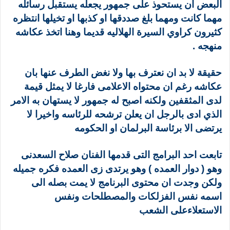
البعض ان يستحوذ على جمهور يجعله يستقبل رسائله
مهما كانت ومهما بلغ صددقها او كذبها او تخيلها انتظره
كثيرون كراوي السيرة الهلاليه قديما وهنا اتخذ عكاشه
منهجه .
حقيقة لا بد ان نعترف بها ولا نغض الطرف عنها بان
عكاشه رغم ان محتواه الاعلامى فارغا لا يمثل قيمة
لدى المثقفين ولكنه اصبح له جمهور لا يستهان به الامر
الذي ادى بالرجل ان يعلن ترشحه للرئاسه واخيرا لا
يرتضى الا برئاسة البرلمان او الحكومه
تابعت احد البرامج التى قدمها الفنان صلاح السعدنى
وهو ( دوار العمده ) وهو يرتدى زى العمده فكره جميله
ولكن وجدت ان محتوى البرنامج لا يمت بصله الى
اسمه نفس الفزلكات والمصطلحات ونفس
الاستعلاءعلى الشعب