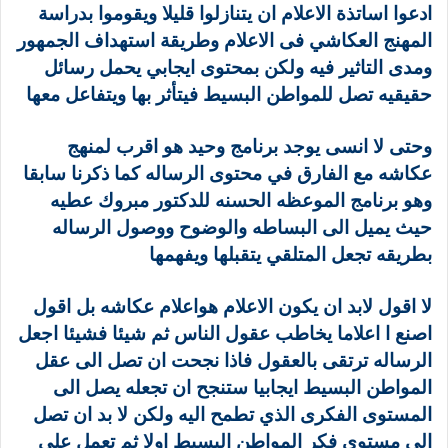
ادعوا اساتذة الاعلام ان يتنازلوا قليلا ويقوموا بدراسة
المهنج العكاشي فى الاعلام وطريقة استهداف الجمهور
ومدى التاثير فيه ولكن بمحتوى ايجابي يحمل رسائل
حقيقيه تصل للمواطن البسيط فيتأثر بها ويتفاعل معها
وحتى لا انسى يوجد برنامج وحيد هو اقرب لمنهج
عكاشه مع الفارق في محتوى الرساله كما ذكرنا سابقا
وهو برنامج الموعظه الحسنه للدكتور مبروك عطيه
حيث يميل الى البساطه والوضوح ووصول الرساله
بطريقه تجعل المتلقي يتقبلها ويفهمها
لا اقول لابد ان يكون الاعلام هواعلام عكاشه بل اقول
اصنع ا اعلاما يخاطب عقول الناس ثم شيئا فشيئا اجعل
الرساله ترتقى بالعقول فاذا نجحت ان تصل الى عقل
المواطن البسيط ايجابيا ستنجح ان تجعله يصل الى
المستوى الفكرى الذي تطمح اليه ولكن لا بد ان تصل
الى مستوى فكر المواطن البسيط اولا ثم تعمل على