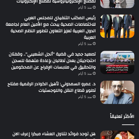
لمصنع الإلكترونياتروسية لمصنع الإلكترونيات
منذ 5 أيام
رئيس المكتب التنفيذي للمجلس العربي
للاختصاصات الصحية يبحث مع الأمين العام لجامعة
الدول العربية تعزيز التعاون لتطوير النظم الصحية
العربية
منذ 5 أيام
تصعيد جديد في قضية “أنجل الشعيبي”.. وقفتان
احتجاجيتان بعدن تطالبان بإعادة متهمة للسجن
والتحقيق في ملابسات الإفراج عن المحكومين
منذ 5 أيام
د. عمرو السمدوني: تأهيل الكوادر الرقمية مفتاح
تطوير قطاع النقل واللوجستيات
منذ 5 أيام
الأكثر تعليقاً
هل توجد فوائد لتناول العشاء مبكرا إعرف الان