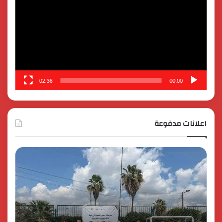
02:36
00:00
اعلانات مدفوعة
كايي
موتورز
للسيارات
تحتفل
بمرور
عام
على