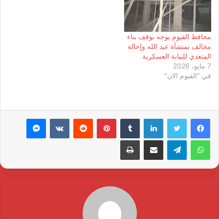
محافظ الفيوم يوجه بوقف بناء
مخالف بمنشأة عبد الله وإحالة
المتعدي للنيابة العسكرية
7 مايو، 2026
في "الفيوم الان"
لينكدإن
بينتيريست
ماسنجر
واتساب
تيلقرام
مشاركة عبر البريد
طباعة