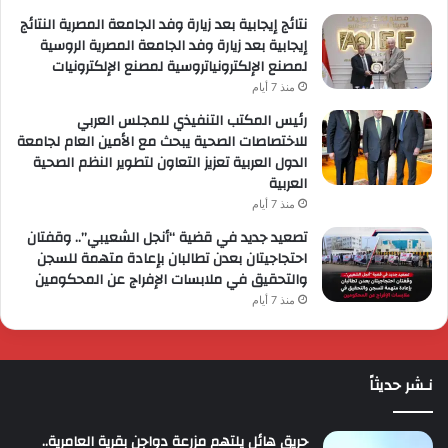
نتائج إيجابية بعد زيارة وفد الجامعة المصرية النتائج
إيجابية بعد زيارة وفد الجامعة المصرية الروسية
لمصنع الإلكترونياتروسية لمصنع الإلكترونيات
منذ 7 أيام
رئيس المكتب التنفيذي للمجلس العربي
للاختصاصات الصحية يبحث مع الأمين العام لجامعة
الدول العربية تعزيز التعاون لتطوير النظم الصحية
العربية
منذ 7 أيام
تصعيد جديد في قضية “أنجل الشعيبي”.. وقفتان
احتجاجيتان بعدن تطالبان بإعادة متهمة للسجن
والتحقيق في ملابسات الإفراج عن المحكومين
منذ 7 أيام
نـشر حديثاً
حريق هائل يلتهم مزرعة دواجن بقرية العامرية..