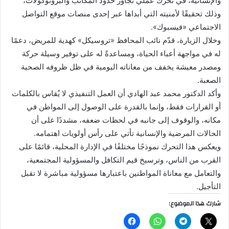
والإنسانية، في تحرّك عملي تجاوز حدود المكاتب والبروتوكولات،
وذلك تحقيقًا لأمنيته التي أبداها عبر إحدى منصات موقع التواصل
الاجتماعي «فيسبوك».
وخلال الزيارة، قدّم نائب المحافظ «تروسيكل» كهدية للمريض، دعمًا
له في مواجهة أعباء الحياة، ومساعدةً له على توفير وسيلة حركة
ومصدر معيشة يخفف من معاناته اليومية في ظل ظروفه الصحية
الصعبة.
وأكد الدكتور محمد عبد الهادي أن العمل التنفيذي لا يُقاس بالكلمات
أو القرارات فقط، وإنما بالقدرة على الوصول إلى المواطن في
مكانه، والوقوف إلى جانبه في لحظات ضعفه، مشددًا على أن
الحالات المرضية والإنسانية تأتي على رأس أولويات اهتمامه.
ويعكس هذا التحرك نموذجًا مختلفًا في الإدارة المحلية، قائمًا على
القرب من الناس، وترسيخ قيم التكافل والمسؤولية المجتمعية،
والتعامل مع معاناة المواطنين باعتبارها مسؤولية مباشرة لا تقبل
التأجيل.
شارك هذا الموضوع: