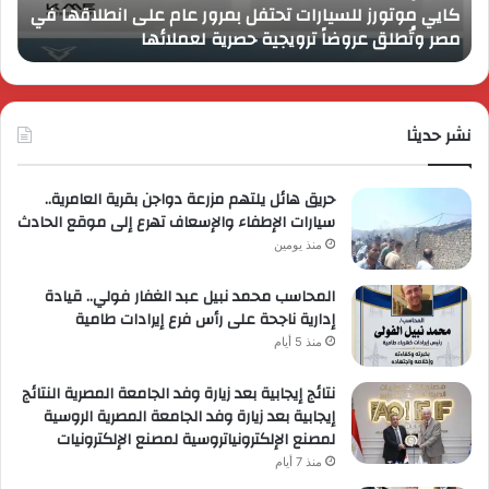
كايي موتورز للسيارات تحتفل بمرور عام على انطلاقها في
في
الم
مصر وتُطلق عروضاً ترويجية حصرية لعملائها
ب
مصر
الكب
وتُطلق
برؤي
عروضاً
جدي
ترويجية
وتو
حصرية
نشر حديثا
عال
لعملائها
حريق هائل يلتهم مزرعة دواجن بقرية العامرية..
سيارات الإطفاء والإسعاف تهرع إلى موقع الحادث
منذ يومين
المحاسب محمد نبيل عبد الغفار فولي.. قيادة
إدارية ناجحة على رأس فرع إيرادات طامية
منذ 5 أيام
نتائج إيجابية بعد زيارة وفد الجامعة المصرية النتائج
إيجابية بعد زيارة وفد الجامعة المصرية الروسية
لمصنع الإلكترونياتروسية لمصنع الإلكترونيات
منذ 7 أيام