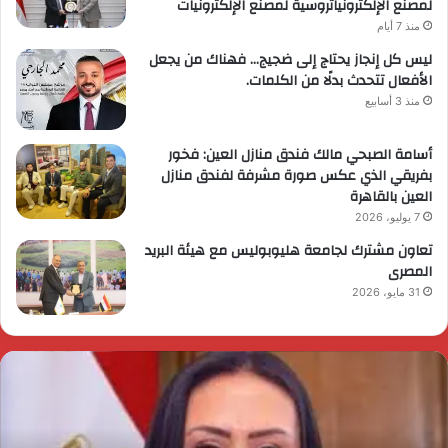
لمصنع الإلكترونياتروسية لمصنع الإلكترونيات
منذ 7 أيام
ليس كل إنجاز يحتاج إلى ضجيج… فهناك من يجعل
الأفعال تتحدث بدلًا من الكلمات.
منذ 3 أسابيع
أسامة الصبحي مالك فندق منازل العين: فخور
بفريقي الذي عكس صورة مشرفة لفندق منازل
العين بالقاهرة
7 يوليو، 2026
تعاون مشترك لجامعة هليوبوليس مع هيئة البريد
المصرى
31 مايو، 2026
ئيس
ا
لوزراء
ا
قرر
ي
م
د
ايا
ا