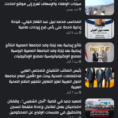
سيارات الإطفاء والإسعاف تهرع إلى موقع الحادث
منذ يومين
المحاسب محمد نبيل عبد الغفار فولي.. قيادة
إدارية ناجحة على رأس فرع إيرادات طامية
منذ 5 أيام
نتائج إيجابية بعد زيارة وفد الجامعة المصرية النتائج
إيجابية بعد زيارة وفد الجامعة المصرية الروسية
لمصنع الإلكترونياتروسية لمصنع الإلكترونيات
منذ 7 أيام
رئيس المكتب التنفيذي للمجلس العربي
للاختصاصات الصحية يبحث مع الأمين العام لجامعة
الدول العربية تعزيز التعاون لتطوير النظم الصحية
العربية
منذ 7 أيام
تصعيد جديد في قضية “أنجل الشعيبي”.. وقفتان
احتجاجيتان بعدن تطالبان بإعادة متهمة للسجن
والتحقيق في ملابسات الإفراج عن المحكومين
منذ 7 أيام