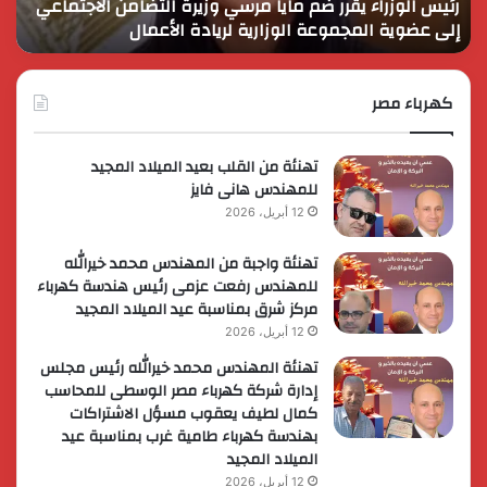
رئيس الوزراء يقرر ضم مايا مرسي وزيرة التضامن الاجتماعي
ا
الاجتماعي
وحم
إلى عضوية المجموعة الوزارية لريادة الأعمال
و
إلى
الأ
عضوية
الق
المجموعة
الوزارية
كهرباء مصر
لريادة
الأعمال
تهنئة من القلب بعيد الميلاد المجيد
للمهندس هانى فايز
12 أبريل، 2026
تهنئة واجبة من المهندس محمد خيرالله
للمهندس رفعت عزمى رئيس هندسة كهرباء
مركز شرق بمناسبة عيد الميلاد المجيد
12 أبريل، 2026
تهنئة المهندس محمد خيرالله رئيس مجلس
إدارة شركة كهرباء مصر الوسطى للمحاسب
كمال لطيف يعقوب مسؤل الاشتراكات
بهندسة كهرباء طامية غرب بمناسبة عيد
الميلاد المجيد
12 أبريل، 2026