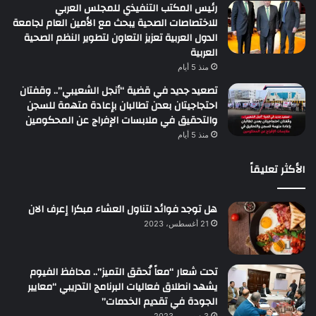
رئيس المكتب التنفيذي للمجلس العربي
للاختصاصات الصحية يبحث مع الأمين العام لجامعة
الدول العربية تعزيز التعاون لتطوير النظم الصحية
العربية
منذ 5 أيام
تصعيد جديد في قضية “أنجل الشعيبي”.. وقفتان
احتجاجيتان بعدن تطالبان بإعادة متهمة للسجن
والتحقيق في ملابسات الإفراج عن المحكومين
منذ 5 أيام
الأكثر تعليقاً
هل توجد فوائد لتناول العشاء مبكرا إعرف الان
21 أغسطس، 2023
تحت شعار “معاً نُحقق التميز”.. محافظ الفيوم
يشهد انطلاق فعاليات البرنامج التدريبي “معايير
الجودة في تقديم الخدمات”