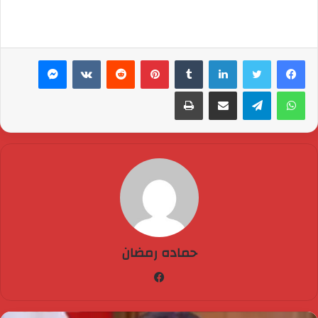
لينكدإن
بينتيريست
ماسنجر
واتساب
تيلقرام
مشاركة عبر البريد
طباعة
حماده رمضان
فيسبوك