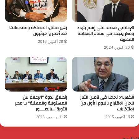
الإعلامى محمد على إسم يتردد
زهير منقل: المملكة ومقدساتها
وفكر يتجدد فى سماء الصحافة
خط أحمر يا حوثيون
المصرية
28 أكتوبر، 2016
20 أكتوبر، 2024
الكهرباء: نجحنا فى تأمين التيار
إنطلاق ندوة “الإعلام بين
للجان الاقتراع باليوم الأول من
المسئولية والمهنية” بـ”مصر
الانتخابات
الثورة”…بالصــــور
19 أكتوبر، 2015
11 ديسمبر، 2018