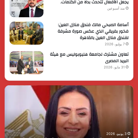
يجعل الأفعال تتحدث بدلًا من الكلمات.
منذ أسبوعين
أسامة الصبحي مالك فندق منازل العين:
فخور بفريقي الذي عكس صورة مشرفة
لفندق منازل العين بالقاهرة
7 يوليو، 2026
تعاون مشترك لجامعة هليوبوليس مع هيئة
البريد المصرى
31 مايو، 2026
رئيس
الر
الوزراء
الس
يقرر
يثم
ضم
دور
مايا
الق
مرسي
الم
وزيرة
في
التضامن
التن
3 يونيو، 2026