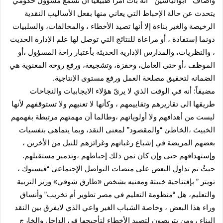
وأضاف ” أبوالياسين ” أنه بات أمراً طبيعياً أن تسمع مسؤول حكومي
يتحدث عن حالة الإحباط التي يعاني منها بفعل الأساليب النقدية
الرخيصة والغير بناءة إلا أنها تصيد الأخطاء ، والمخالفات، والسلبيات
دونما إستفادة ، أو مراعاة للنتائج التي توصل لها علم الإدارة الحديث
، والنظريات، والمدارس الإدارية الحديثة بأعتبار راحة المسؤول ،أو
الموظف ،أو حتى العامل، وحفزة، وتشجيعة، ورفع روحه المعنوية هي
الضمانه لتحقيق مصلحة العمل ورفع مستوى الإنتاجية.
مضيفاً: أنه في الوقت الذي لا يرىّ هؤلاء الايجابيات والنجاحات
طريقها الى تقاريرهم وتقاييمهم ، وكأنها لا تعنيهم ولا تستوقفهم لأنها
ليست من أهدافهم ولا أولوياتهم ،وطالما أن مهمتهم مرتبطة بفهمهم
الخبيث ،الخاطئ “والمقصود” لمعنى النقد، وبما يتماهى بنفسيات
بعضهم المريضة في إشباع رغباتهم وغرائزهم للنيل من الأخرين ،
وإستهدافهم حتى وإن كان ثمن ذلك إحباطهم ،وتدمير مستقبلهم.
حيثُ تم تداول البعض على منصات التواصل الإجتماعي “فيسبوك ،
تويتر ” بإفتتاحية خبيثة ومعنيه بشخص «طارق شوقي» وزير التربية
والتعليم، هل “منظومة التعليم في مصر تطوير أم تخريب” وأنساق
وراء هذا البعض ، وخاصة الشباب الغير واعي الذي لايفرق بين النقد
البناء ، ومن يتربصون لتصيد الأخطاء لتأجيجها في الداخل والخارج