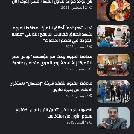
هل توجد فوائد لتناول العشاء مبكرا إعرف الان
21 أغسطس، 2023
تحت شعار “معاً نُحقق التميز”.. محافظ الفيوم
يشهد انطلاق فعاليات البرنامج التدريبي “معايير
الجودة في تقديم الخدمات”
3 ديسمبر، 2023
محافظ الفيوم يبحث مع مؤسسة “تروس مصر
للتنمية” إنشاء مشروع تنموي متكامل بطامية
3 ديسمبر، 2023
محافظ الفيوم يتفقد شركة “إميسال” لاستخراج
الأملاح من بحيرة قارون
3 ديسمبر، 2023
الكهرباء: نجحنا فى تأمين التيار للجان الاقتراع
باليوم الأول من الانتخابات
19 أكتوبر، 2015