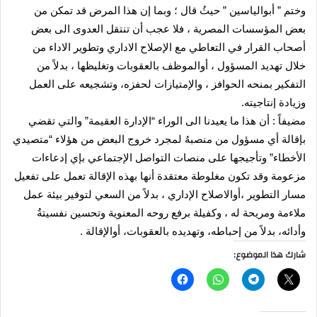
وختم ” أبوالياسين ” حيثُ قال ؛ وبما إن هذا المرض قد تمكن من
بعض المؤسسات المصرية ، فلا عجب أن تنتقل العدوى الى بعض
أصحاب القرار في التعاطي مع الإصلاح الاداري وتطوير الاداء من
خلال تهديد المسؤول ، أوالموظف بالعقوبات وتغليظها ، بدلاً من
التفكير بمنحه الحوافز ، والإمتيازات لحفزه، وتشجيعه على العمل
وزيادة إنتاجيته.
مضيفاً : أن هذا ما يعيدنا الى الوراء “الإدارة العقيمة” والتي تقضي
بإقالة أي مسؤول من منصبهُ لمجرد خروج البعض من هؤلاء “متصيدي
الأخطاء” وتأجيجها على منصات التواصل الإجتماعي بإي إدعاءات
مزعومة وقد تكون مغلوطة معتقدة أنها بهذه الإقالة تعمل على تفعيل
مسار التطوير ،أوالاصلاح الإداري ، بدلاً من السعي لتوفير بيئة عمل
ملاءمة ومريحة له ، وكفيلة برفع روحه المعنوية وتحسين نفسيتةُ
وأدائه، بدلاً من إحباطه، وتهديده بالعقوبات، أوالإقالة .
شارك هذا الموضوع: