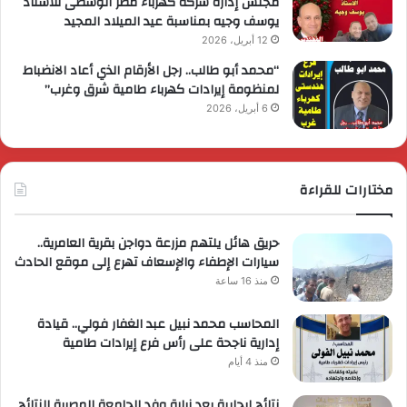
مجلس إدارة شركة كهرباء مصر الوسطى للاستاذ
يوسف وجيه بمناسبة عيد الميلاد المجيد
12 أبريل، 2026
“محمد أبو طالب.. رجل الأرقام الذي أعاد الانضباط
لمنظومة إيرادات كهرباء طامية شرق وغرب”
6 أبريل، 2026
مختارات للقراءة
حريق هائل يلتهم مزرعة دواجن بقرية العامرية..
سيارات الإطفاء والإسعاف تهرع إلى موقع الحادث
منذ 16 ساعة
المحاسب محمد نبيل عبد الغفار فولي.. قيادة
إدارية ناجحة على رأس فرع إيرادات طامية
منذ 4 أيام
نتائج إيجابية بعد زيارة وفد الجامعة المصرية النتائج