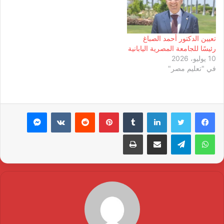
تعيين الدكتور أحمد الصباغ
رئيسًا للجامعة المصرية اليابانية
10 يوليو، 2026
في "تعليم مصر"
لينكدإن
بينتيريست
ماسنجر
واتساب
تيلقرام
مشاركة عبر البريد
طباعة