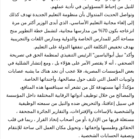
للنيل من إحباط المسؤولين في تأدية عملهم.
وتواصل الحديث المتدوال بأن منظومة التعليم الجديدة تهدف كذلك
إلى إلغاء مجانية التعليم الأساسي، الذي أبدى الوزير أكثر من مرة
انزعاجه بكون 70% من مدارسها مجانية، لتشمل خطة التطوير منح
مساحة أكبر للمدارس الخاصة والدولية ومدارس اللغات والتجريبية
بهدف تخفيض التكلفة التي تنفقها الدولة على التعليم.
وأكد” نبيل أبوالياسين” الرئيس التنفيذي لمنظمة الحق في تصريحة
الصحفي ، أنه لا يقتصر الآمر على هؤلاء بل ، ومع إنتشار الشللية في
بعض المؤسسات المصرية، فلا عجب أن نجد هناك ما يشبه عصابات
ولوبيات العمل التي تلتف حول مصالحها، وأجنداتها الخاصة.
مؤكداً: أنها مستهدفة كل من تشعر أنه سينافسها هذه المنافع،
والمصالح من خلال توظيف أدواتها الرقابية المختلفة داخل المؤسسة
في سبيل إعاقتةُ، والتحريض ضده والنيل من سمعته الوظيفية
والشخصية بالإساءات والإفتراءات، والتقارير الجائرة المجحفة ،
مستغلة قربها من الإدارة ،أو من أصحاب إتخاذ القرار ، ربما في قلب
الحقائق وطمسها وإخفائها ، وتحويل مكان العمل الى ساحة للإنتقام
وتصفية الحسابات الشخصية .