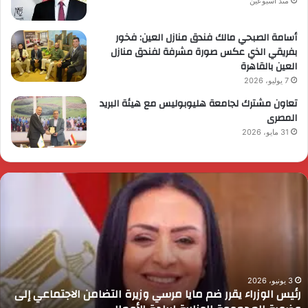
منذ أسبوعين
أسامة الصبحي مالك فندق منازل العين: فخور
بفريقي الذي عكس صورة مشرفة لفندق منازل
العين بالقاهرة
7 يوليو، 2026
تعاون مشترك لجامعة هليوبوليس مع هيئة البريد
المصرى
31 مايو، 2026
ئيس
ا
لوزراء
ا
قرر
ي
م
د
ايا
ا
رسي
ا
زيرة
ف
لتضامن
ا
3 يونيو، 2026
رئيس الوزراء يقرر ضم مايا مرسي وزيرة التضامن الاجتماعي إلى
لاجتماعي
و