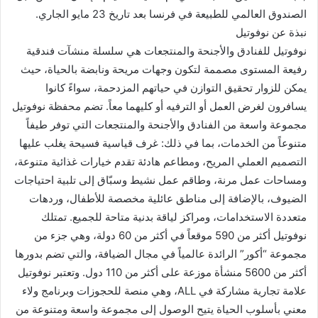
الصندوق العالمي للطبيعة في فرنسا بعد تاريخ 23 مايو الجاري.
نبذة عن نوفوتيل
نوفوتيل للفنادق والأجنحة والمنتجعات هي سلسلة منشآت فندقية
رفيعة المستوى مصممة لتكون وجهات مريحة ونابضة بالحياة، حيث
يمكن للزوار تحقيق التوازن في حياتهم المزدحمة، سواءً كانوا
يسافرون لغرض العمل أو الترفيه أو كليهما معاً. تضم محفظة نوفوتيل
مجموعة واسعة من الفنادق والأجنحة والمنتجعات التي توفر طيفاً
متنوعاً من الخدمات، بما في ذلك: غرف قياسية فسيحة يغلب عليها
التصميم العملي المريح، ومطاعم هادئة تقدم خيارات غذائية متنوعة،
ومساحات عمل مرنة، وطاقم عمل نشيط وسبّاق إلى تلبية احتياجات
الضيوف، بالإضافة إلى مناطق عائلية مخصصة للأطفال، وردهات
متعددة الاستخدامات، ومراكز لياقة بدنية متاحة للجميع. تمتلك
نوفوتيل أكثر من 590 موقعاً في أكثر من 60 دولة، وهي جزء من
مجموعة “أكور” الرائدة عالمياً في مجال الضيافة، والتي تضم بدورها
أكثر من 5600 منشأة موزعة على أكثر من 110 دول. وتعتبر نوفوتيل
علامة تجارية مشاركة في ALL، وهي منصة للحجوزات وبرنامج ولاء
معني بأسلوب الحياة يتيح الوصول إلى مجموعة واسعة ومتنوعة من