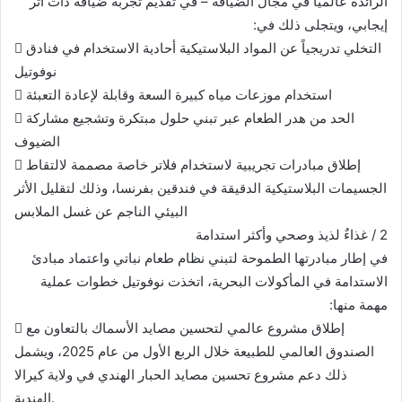
الرائدة عالمياً في مجال الضيافة – في تقديم تجربة ضيافة ذات أثر
إيجابي، ويتجلى ذلك في:
 التخلي تدريجياً عن المواد البلاستيكية أحادية الاستخدام في فنادق
نوفوتيل
 استخدام موزعات مياه كبيرة السعة وقابلة لإعادة التعبئة
 الحد من هدر الطعام عبر تبني حلول مبتكرة وتشجيع مشاركة
الضيوف
 إطلاق مبادرات تجريبية لاستخدام فلاتر خاصة مصممة لالتقاط
الجسيمات البلاستيكية الدقيقة في فندقين بفرنسا، وذلك لتقليل الأثر
البيئي الناجم عن غسل الملابس
2 / غذاءٌ لذيذ وصحي وأكثر استدامة
في إطار مبادرتها الطموحة لتبني نظام طعام نباتي واعتماد مبادئ
الاستدامة في المأكولات البحرية، اتخذت نوفوتيل خطوات عملية
مهمة منها:
 إطلاق مشروع عالمي لتحسين مصايد الأسماك بالتعاون مع
الصندوق العالمي للطبيعة خلال الربع الأول من عام 2025، ويشمل
ذلك دعم مشروع تحسين مصايد الحبار الهندي في ولاية كيرالا
الهندية.