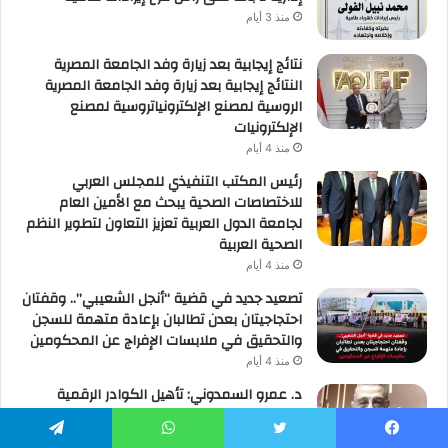
منذ 3 أيام
نتائج إيجابية بعد زيارة وفد الجامعة المصرية
النتائج إيجابية بعد زيارة وفد الجامعة المصرية
الروسية لمصنع الإلكترونياتروسية لمصنع
الإلكترونيات
منذ 4 أيام
رئيس المكتب التنفيذي للمجلس العربي
للاختصاصات الصحية يبحث مع الأمين العام
لجامعة الدول العربية تعزيز التعاون لتطوير النظم
الصحية العربية
منذ 4 أيام
تصعيد جديد في قضية “أنجل الشعيبي”.. وقفتان
احتجاجيتان بعدن تطالبان بإعادة متهمة للسجن
والتحقيق في ملابسات الإفراج عن المحكومين
منذ 4 أيام
د. عمرو السمدوني: تأهيل الكوادر الرقمية
مفتاح تطوير قطاع النقل واللوجستيات
منذ 4 أيام
يسبوك
تويتر
واتساب
تيلقرام