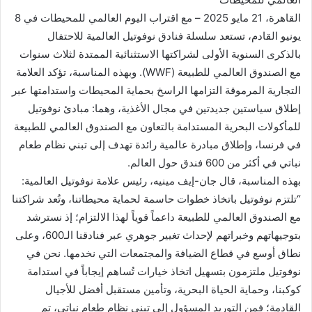
القاهرة، 21 مايو 2025 – مع اقتراب اليوم العالمي للمحيطات في 8
يونيو القادم، تستعد سلسلة فنادق نوفوتيل العالمية للاحتفال
بالذكرى السنوية الأولى لشراكتها الاستثنائية الممتدة لثلاث سنوات
مع الصندوق العالمي للطبيعة (WWF). وبهذه المناسبة، تؤكد العلامة
التجارية المرموقة التزامها الراسخ بحماية المحيطات واستدامتها عبر
إطلاق سياستين جديدتين في مجال الأغذية، وهما: مبادئ نوفوتيل
للمأكولات البحرية المستدامة بالتعاون مع الصندوق العالمي للطبيعة
في فرنسا، وإطلاق مبادرة عالمية رائدة تهدف إلى تبني نظام طعام
نباتي في أكثر من 600 فندق حول العالم.
بهذه المناسبة، قال جان-إيف مينيه، رئيس علامة نوفوتيل العالمية:
“تلتزم نوفوتيل باتخاذ خطوات حاسمة لحماية محيطاتنا، وتُعد شراكتنا
مع الصندوق العالمي للطبيعة داعماً قوياً لهذا الالتزام؛ إذ نسترشد
بتوجيهاتهم وخبراتهم لإحداث تغيير جوهري عبر فنادقنا الـ600، وعلى
نطاق أوسع في قطاع الضيافة والمجتمعات التي نخدمها. نحن في
نوفوتيل ملتزمون بتسهيل اتخاذ خيارات تُساهم إيجاباً في استدامة
كوكبنا، وحماية الحياة البحرية، وتأمين مستقبل أفضل للأجيال
القادمة؛ فمن التوريد المسؤول إلى تبني نظام طعام نباتي، تم