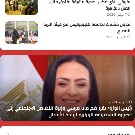
بفريقي الذي عكس صورة مشرفة لفندق منازل
العين بالقاهرة
7 يوليو، 2026
تعاون مشترك لجامعة هليوبوليس مع هيئة البريد
المصرى
31 مايو، 2026
ئيس
ا
لوزراء
ا
قرر
ي
م
د
ايا
ا
رسي
ا
زيرة
ف
لتضامن
ا
3 يونيو، 2026
رئيس الوزراء يقرر ضم مايا مرسي وزيرة التضامن الاجتماعي إلى
لاجتماعي
و
عضوية المجموعة الوزارية لريادة الأعمال
لى
ا
ضوية
ا
لمجموعة
لوزارية