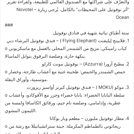
والتعرّف على شراكتها مع الصندوق العالمي للطبيعة، ولقراءة تقرير
“أثر نوفوتيل على المحيطات” بالكامل، يُرجى زيارة Novotel –
Ocean
###
ستة أطباق نباتية شهية في فنادق نوفوتيل
1. فلايينج إيليفنت (Flying Elephant ) – فندق نوفوتيل البرشاء دبي
o كباب زامينكي: مزيج من الشمندر المحلى بالعسل مع ماسكربوني
بنكهة حارة، وصلصة البرقوق بتوابل الماسالا.
2. مطبخ أزورا (Azzurra) – نوفوتيل مونت كارلو
o حمص الشمندر والحمص: طحينة غنية مع أعشاب طازجة، وخضار
موسمية، وأوراق البقلة.
3. موكو (MOKU ) – فندق نوفوتيل كيرنز أواسيز ريزورت
o سلطة البابايا الخضراء: بابايا خضراء وجزر مع الأفوكادو، وأعشاب
عطرية، وإدامامي، وصلصة نام جيم، ورقائق الكاسافا ولمسة من
الليمون المشوي.
4. مطار نوفوتيل ملبورن – مطعم وبار بوكاتا
o ريجاتوني بالطماطم المكرملة: جبنة ستراتشياتيللا مع رشة من
البانجراتاتو لمزيد من القرمشة.