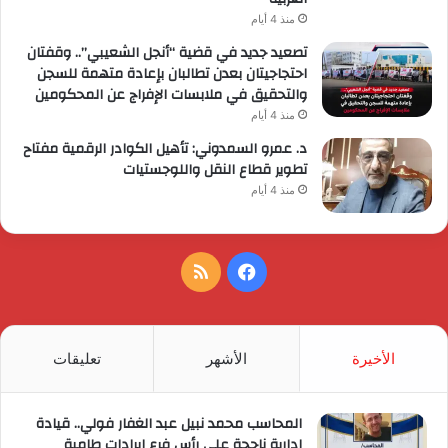
منذ 4 أيام
تصعيد جديد في قضية “أنجل الشعيبي”.. وقفتان
احتجاجيتان بعدن تطالبان بإعادة متهمة للسجن
والتحقيق في ملابسات الإفراج عن المحكومين
منذ 4 أيام
د. عمرو السمدوني: تأهيل الكوادر الرقمية مفتاح
تطوير قطاع النقل واللوجستيات
منذ 4 أيام
فيسبوك
ملخص
الموقع
RSS
الأخيرة
الأشهر
تعليقات
المحاسب محمد نبيل عبد الغفار فولي.. قيادة
إدارية ناجحة على رأس فرع إيرادات طامية