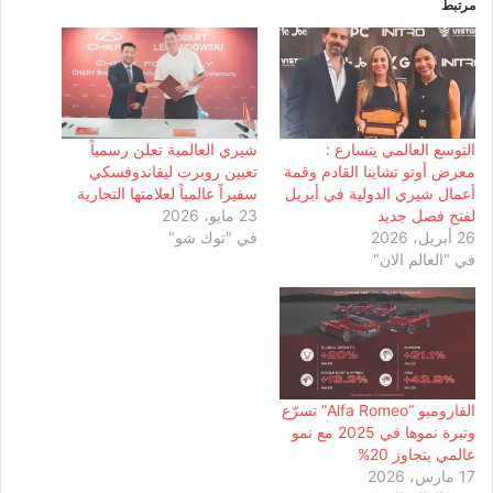
مرتبط
التوسع العالمي يتسارع :
شيري العالمية تعلن رسمياً
معرض أوتو تشاينا القادم وقمة
تعيين روبرت ليفاندوفسكي
أعمال شيري الدولية في أبريل
سفيراً عالمياً لعلامتها التجارية
لفتح فصل جديد
23 مايو، 2026
26 أبريل، 2026
في "توك شو"
في "العالم الان"
الفاروميو “Alfa Romeo” تسرّع
وتيرة نموها في 2025 مع نمو
عالمي يتجاوز 20%
17 مارس، 2026