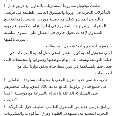
 أطلقت نوفوتيل مشروعاً للمشتريات بالتعاون مع فريق عمل
المأكولات البحرية في أوروبا والصندوق العالمي للطبيعة في فرنسا،
وبالتعاون المباشر كذلك مع خمسة موردين لتحسين إمكانية تتبع
المنتجات. ويندرج هذا المشروع في إطار التزام العلامة بدعم رؤية
الصندوق لإحداث تحول جذري في القطاع على مستوى سلسلة
التوريد بأكملها.
3 / تعزيز التعليم والتوعية حول المحيطات
تُولي نوفوتيل أهمية كبيرة لنشر الوعي حول أهمية المحيطات في
حياتنا اليومية، وتسعى إلى إلهام موظفيها وضيوفها والمجتمعات التي
تعمل فيها للمساهمة في تبني نمط حياة يحقق توازناً بيئياً مع
المحيطات.
 تدريب عالمي جديد لتعزيز الوعي بالمحيطات يستهدف العاملين
في جميع فنادق نوفوتيل البالغ عددها 600 فندق، وذلك لتحفيزهم
على المشاركة الفاعلة والالتزام بالشراكة مع مؤسسة “أكسا
كلايمت”.
 برنامج تدريبي جديد من الصندوق العالمي للطبيعة حول المأكولات
البحرية المستدامة، يستهدف الطهاة وفرق المأكولات والمشروبات