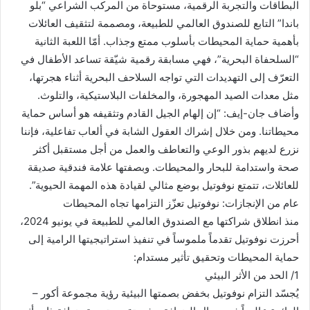
البطاقات والتجربة الرقمية، مستوحاة من المركب الشراعي “بلو
باندا” التابع للصندوق العالمي للطبيعة، ومصممة لتثقيف العائلات
بأهمية حماية المحيطات بأسلوب ممتع وجذاب. أمّا اللعبة الثانية
“السلحفاة البحرية”، فهي مسابقة رقمية شيّقة تساعد الأطفال في
التعرّف إلى التهديدات التي تواجه السلاحف البحرية أثناء هجرتها،
مثل معدات الصيد المهجورة، والمخلفات البلاستيكية، والتلوث.
وأضاف جان-إيف: “إن إلهام الجيل القادم وتثقيفه هو أساس حماية
محيطاتنا. ومن خلال إشراك العقول الشابة في ألعاب تفاعلية، فإننا
نزرع لديهم بذور الوعي والتعاطف والعمل من أجل مستقبل أكثر
صحة واستدامة للبحار والمحيطات. وبصفتها علامة فندقية صديقة
للعائلات، تتمتع نوفوتيل بوضع مثالي لقيادة هذه المهمة الحيوية”.
عام من الإنجازات: نوفوتيل تعزّز التزامها تجاه المحيطات
منذ انطلاق شراكتها مع الصندوق العالمي للطبيعة في يونيو 2024،
أحرزت نوفوتيل تقدماً ملموساً في تنفيذ استراتيجيتها الرامية إلى
حماية المحيطات وتحقيق تأثير مستدام:
1/ الحد من الأثر البيئي
يُجسّد التزام نوفوتيل بخفض بصمتها البيئية رؤية مجموعة أكور –