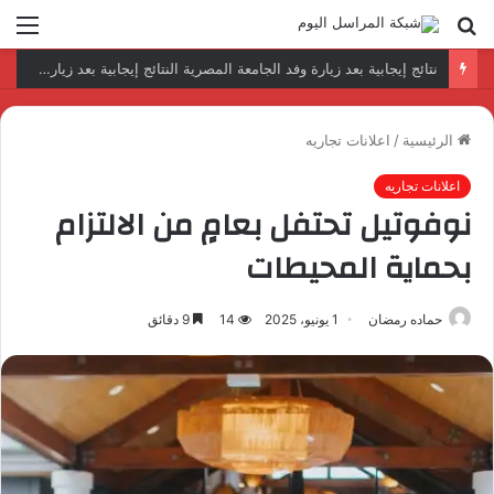
بحث
الق
عن
رئيس المكتب التنفيذي للمجلس العربي للاختصاصات الصحية يبحث مع الأمين العام لجامعة الدول العربية تعزيز التعاون لتطوير النظم الصحية العربية
الرئيسية
/
اعلانات تجاريه
اعلانات تجاريه
نوفوتيل تحتفل بعامٍ من الالتزام
بحماية المحيطات
حماده رمضان
1 يونيو، 2025
14
9 دقائق