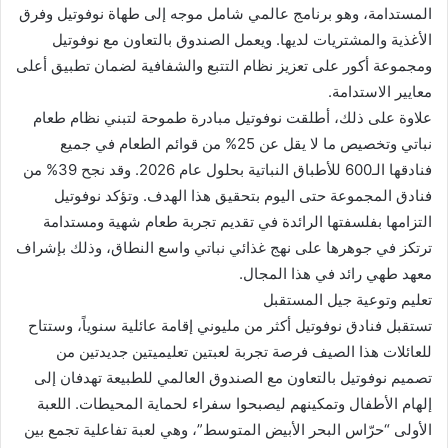
المستدامة، وهو برنامج عالمي شامل موجه إلى طهاة نوفوتيل وفرق
الأغذية والمشتريات لديها. ويعمل الصندوق بالتعاون مع نوفوتيل
ومجموعة أكور على تعزيز نظام التتبع والشفافية لضمان تطبيق أعلى
معايير الاستدامة.
علاوة على ذلك، أطلقت نوفوتيل مبادرة طموحة لتبني نظام طعام
نباتي وتخصيص ما لا يقل عن 25% من قوائم الطعام في جميع
فنادقها الـ600 للأطباق النباتية بحلول عام 2026. وقد نجح 39% من
فنادق المجموعة حتى اليوم بتحقيق هذا الهدف. وتؤكد نوفوتيل
التزامها بفلسفتها الرائدة في تقديم تجربة طعام شهية ومستدامة
ترتكز في جوهرها على نهج غذائي نباتي واسع النطاق، وذلك بإشراف
معهد طهي رائد في هذا المجال.
تعليم وتوعية جيل المستقبل
تستقبل فنادق نوفوتيل أكثر من مليوني إقامة عائلية سنوياً، وستتاح
للعائلات هذا الصيف فرصة تجربة لعبتين تعليميتين جديدتين من
تصميم نوفوتيل بالتعاون مع الصندوق العالمي للطبيعة تهدفان إلى
إلهام الأطفال وتمكينهم ليصبحوا سفراء لحماية المحيطات. اللعبة
الأولى “حرّاس البحر الأبيض المتوسط”، وهي لعبة تفاعلية تجمع بين