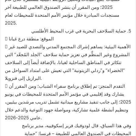
2025؛ ومن المقرر أن ينشر الصندوق العالمي للطبيعة آخر
مستجدات المبادرة خلال مؤتمر الأمم المتحدة للمحيطات لعام
2025.
5. حماية السلاحف البحرية في غرب المحيط الأطلسي
 الموقع: منطقة درع غيانا
 الأهمية البيئية: يساهم إشراك المجتمع المدني والتصدي للصيد غير
المشروع وغير المنظَّم في تعزيز حماية سلاحف “الجلد المُجعّد” التي
تتكاثر في المناطق الساحلية لغيانا، بالإضافة أيضاً إلى السلاحف
“الخضراء” و”ردلي الزيتونية” التي تعيش على امتداد السواحل من
البرازيل إلى فنزويلا.
 التقدم المنجز: تم إطلاق برنامج سفراء الشباب؛ ومن المقرر أن
يشارك وفد إقليمي في مؤتمر الأمم المتحدة للمحيطات في يونيو
2025؛ إلى جانب تنفيذ مشاريع ميدانية تشمل تدريب مرشدين بيئيين،
وتنظيم أنشطة علمية تشاركية، ومواصلة جهود التوعية والدعم خلال
عامي 2025-2026.
وفي هذا السياق، قال لودوفيك فرير إسكوفييه، مدير برنامج
المحيطات في الصندوق العالمي للطبيعة – فرنسا: “حماية