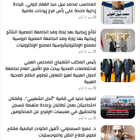
المحاسب محمد نبيل عبد الغفار فولي.. قيادة
إدارية ناجحة على رأس فرع إيرادات طامية
منذ 3 أيام
نتائج إيجابية بعد زيارة وفد الجامعة المصرية النتائج
إيجابية بعد زيارة وفد الجامعة المصرية الروسية
لمصنع الإلكترونياتروسية لمصنع الإلكترونيات
منذ 4 أيام
رئيس المكتب التنفيذي للمجلس العربي
للاختصاصات الصحية يبحث مع الأمين العام لجامعة
الدول العربية تعزيز التعاون لتطوير النظم الصحية
العربية
منذ 4 أيام
تصعيد جديد في قضية “أنجل الشعيبي”.. وقفتان
احتجاجيتان بعدن تطالبان بإعادة متهمة للسجن
والتحقيق في ملابسات الإفراج عن المحكومين
منذ 4 أيام
د. عمرو السمدوني: تأهيل الكوادر الرقمية مفتاح
تطوير قطاع النقل واللوجستيات