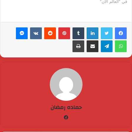
في "العالم الان"
لينكدإن
بينتيريست
ماسنجر
واتساب
تيلقرام
مشاركة عبر البريد
طباعة
حماده رمضان
فيسبوك