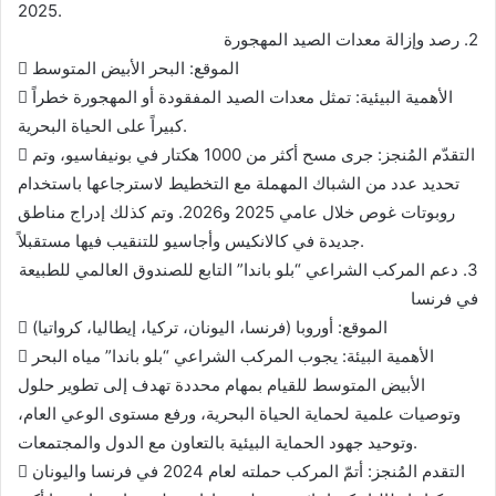
2025.
2. رصد وإزالة معدات الصيد المهجورة
 الموقع: البحر الأبيض المتوسط
 الأهمية البيئية: تمثل معدات الصيد المفقودة أو المهجورة خطراً
كبيراً على الحياة البحرية.
 التقدّم المُنجز: جرى مسح أكثر من 1000 هكتار في بونيفاسيو، وتم
تحديد عدد من الشباك المهملة مع التخطيط لاسترجاعها باستخدام
روبوتات غوص خلال عامي 2025 و2026. وتم كذلك إدراج مناطق
جديدة في كالانكيس وأجاسيو للتنقيب فيها مستقبلاً.
3. دعم المركب الشراعي “بلو باندا” التابع للصندوق العالمي للطبيعة
في فرنسا
 الموقع: أوروبا (فرنسا، اليونان، تركيا، إيطاليا، كرواتيا)
 الأهمية البيئة: يجوب المركب الشراعي “بلو باندا” مياه البحر
الأبيض المتوسط للقيام بمهام محددة تهدف إلى تطوير حلول
وتوصيات علمية لحماية الحياة البحرية، ورفع مستوى الوعي العام،
وتوحيد جهود الحماية البيئية بالتعاون مع الدول والمجتمعات.
 التقدم المُنجز: أتمّ المركب حملته لعام 2024 في فرنسا واليونان