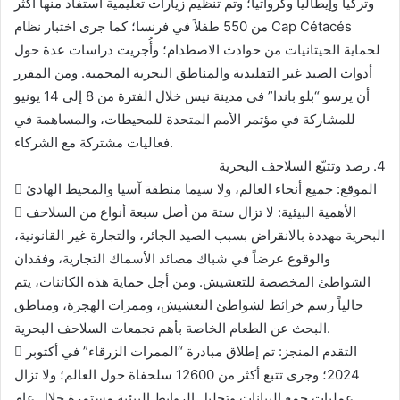
وتركيا وإيطاليا وكرواتيا؛ وتم تنظيم زيارات تعليمية استفاد منها أكثر
من 550 طفلاً في فرنسا؛ كما جرى اختبار نظام Cap Cétacés
لحماية الحيتانيات من حوادث الاصطدام؛ وأُجريت دراسات عدة حول
أدوات الصيد غير التقليدية والمناطق البحرية المحمية. ومن المقرر
أن يرسو “بلو باندا” في مدينة نيس خلال الفترة من 8 إلى 14 يونيو
للمشاركة في مؤتمر الأمم المتحدة للمحيطات، والمساهمة في
فعاليات مشتركة مع الشركاء.
4. رصد وتتبّع السلاحف البحرية
 الموقع: جميع أنحاء العالم، ولا سيما منطقة آسيا والمحيط الهادئ
 الأهمية البيئية: لا تزال ستة من أصل سبعة أنواع من السلاحف
البحرية مهددة بالانقراض بسبب الصيد الجائر، والتجارة غير القانونية،
والوقوع عرضاً في شباك مصائد الأسماك التجارية، وفقدان
الشواطئ المخصصة للتعشيش. ومن أجل حماية هذه الكائنات، يتم
حالياً رسم خرائط لشواطئ التعشيش، وممرات الهجرة، ومناطق
البحث عن الطعام الخاصة بأهم تجمعات السلاحف البحرية.
 التقدم المنجز: تم إطلاق مبادرة “الممرات الزرقاء” في أكتوبر
2024؛ وجرى تتبع أكثر من 12600 سلحفاة حول العالم؛ ولا تزال
عمليات جمع البيانات وتحليل الروابط البيئية مستمرة خلال عام