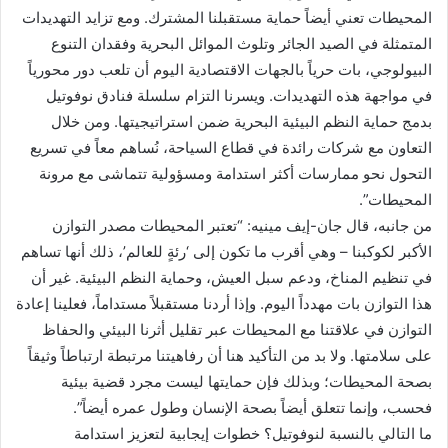
المحيطات تعني أيضاً حماية مستقبلنا المشترك. ومع تزايد التهديدات
المتمثلة في الصيد الجائر وتلوث الموائل البحرية وفقدان التنوع
البيولوجي، بات حرياً بالجهات الاقتصادية اليوم أن تلعب دور محورياً
في مواجهة هذه التهديدات. ويسرنا التزام سلسلة فنادق نوفوتيل
بدمج حماية النظم البيئية البحرية ضمن استراتيجيتها. ومن خلال
التعاون مع شركات رائدة في قطاع السياحة، نُساهم معاً في تسريع
التحول نحو ممارسات أكثر استدامة ومسؤولية تتماشى مع مرونة
المحيطات”.
من جانبه، قال جان-إيف مينيه: “تعتبر المحيطات مصدر التوازن
الأكبر لكوكبنا – وهي أقرب ما تكون إلى ‘رئةٍ للعالم’، ذلك أنها تساهم
في تنظيم المناخ، ودعم سبل العيش، وحماية النظم البيئية. غير أن
هذا التوازن بات مهدداً اليوم. وإذا أردنا مستقبلاً مستداماً، فعلينا إعادة
التوازن في علاقتنا مع المحيطات عبر تقليل أثرنا البيئي والحفاظ
على سلامتها. ولا بد من التأكيد هنا أن رفاهيتنا مرتبطة ارتباطاً وثيقاً
بصحة المحيطات؛ وبذلك فإن حمايتها ليست مجرد قضية بيئية
فحسب، وإنما تتعلق أيضاً بصحة الإنسان وطول عمره أيضاً”.
ما التالي بالنسبة لنوفوتيل؟ خطوات إيجابية لتعزيز استدامة