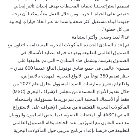
تصميم استراتيجيتنا لحماية المحيطات بهدف إحداث تأثير إيجابي
حقيقي على الحياة البحرية. ومن خلال العمل معاً، يمكننا أن نوجه
جهودنا لبناء مستقبل أكثر صحة واستدامة عبر اتخاذ خياراتٍ إيجابية
في كل خطوة”.
غذاءٌ لذيذ وصحي وأكثر استدامة
تم إعداد المبادئ الجديدة للمأكولات البحرية المستدامة بالتعاون مع
الصندوق العالمي للطبيعة وبقيادة خبراء مصايد الأسماك في
الصندوق بفرنسا. وتشمل هذه المبادئ – التي تم تطبيقها على
مستوىً عالمي في جميع فنادق نوفوتيل البالغ عددها 600 فندق –
حظر تقديم 350 نوعاً من الأنواع البحرية المهددة بالانقراض،
والالتزام بتعزيز ممارسات الصيد المسؤول بحلول عام 2027 من
خلال تقديم الأنواع المعتمدة من مجلس الإشراف البحري (MSC)
فقط أو الأسماك المحلية التي يتم توريدها بمسؤولية، واستخدام
المأكولات البحرية المُعتمدة من مجلس الإشراف على الاستزراع
المائي (ASC)، أو المنتجات العضوية فيما يخص السلمون والروبيان
مع دعم التعاون مع المورّدين عند الحاجة. وقام الصندوق العالمي
للطبيعة في فرنسا بإعداد برنامج تدريبي حول المأكولات البحرية