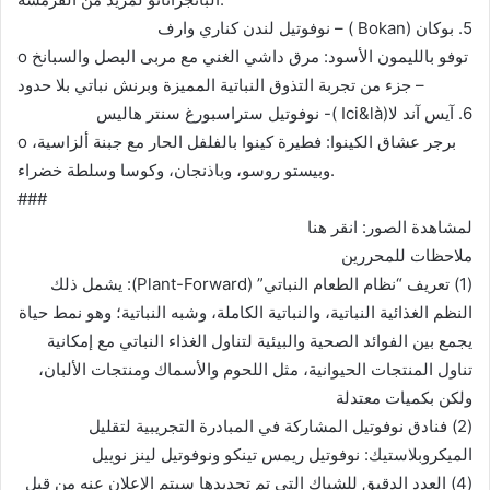
5. بوكان (Bokan ) – نوفوتيل لندن كناري وارف
o توفو بالليمون الأسود: مرق داشي الغني مع مربى البصل والسبانخ
– جزء من تجربة التذوق النباتية المميزة وبرنش نباتي بلا حدود
6. آيس آند لا(Ici&là )- نوفوتيل ستراسبورغ سنتر هاليس
o برجر عشاق الكينوا: فطيرة كينوا بالفلفل الحار مع جبنة ألزاسية،
وبيستو روسو، وباذنجان، وكوسا وسلطة خضراء.
###
لمشاهدة الصور: انقر هنا
ملاحظات للمحررين
(1) تعريف “نظام الطعام النباتي” (Plant-Forward): يشمل ذلك
النظم الغذائية النباتية، والنباتية الكاملة، وشبه النباتية؛ وهو نمط حياة
يجمع بين الفوائد الصحية والبيئية لتناول الغذاء النباتي مع إمكانية
تناول المنتجات الحيوانية، مثل اللحوم والأسماك ومنتجات الألبان،
ولكن بكميات معتدلة
(2) فنادق نوفوتيل المشاركة في المبادرة التجريبية لتقليل
الميكروبلاستيك: نوفوتيل ريمس تينكو ونوفوتيل لينز نوييل
(4) العدد الدقيق للشباك التي تم تحديدها سيتم الإعلان عنه من قبل