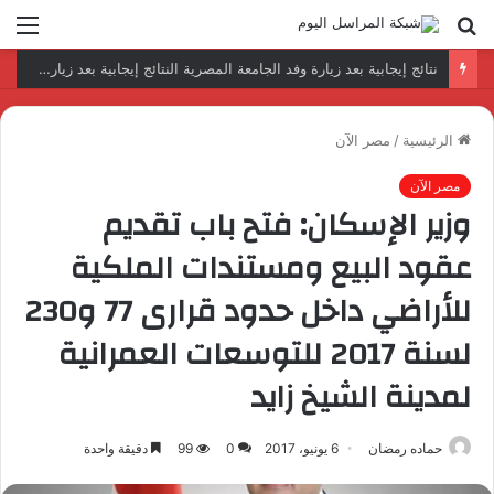
بحث
الق
عن
رئيس المكتب التنفيذي للمجلس العربي للاختصاصات الصحية يبحث مع الأمين العام لجامعة الدول العربية تعزيز التعاون لتطوير النظم الصحية العربية
الرئيسية
/
مصر الآن
مصر الآن
وزير الإسكان: فتح باب تقديم
عقود البيع ومستندات الملكية
للأراضي داخل حدود قرارى 77 و230
لسنة 2017 للتوسعات العمرانية
لمدينة الشيخ زايد
حماده رمضان
6 يونيو، 2017
0
99
دقيقة واحدة