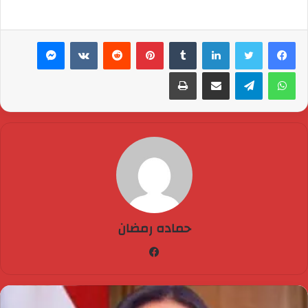
لينكدإن
بينتيريست
ماسنجر
واتساب
تيلقرام
مشاركة عبر البريد
طباعة
حماده رمضان
فيسبوك