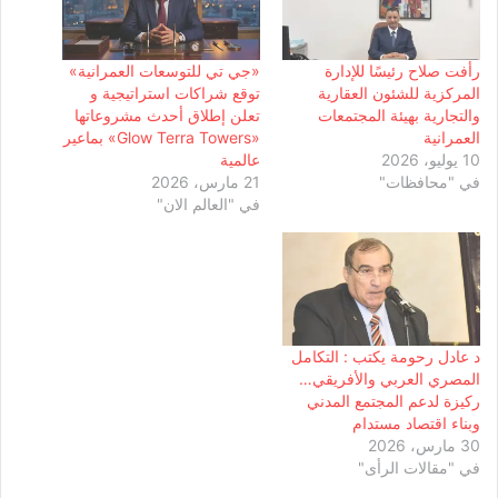
رأفت صلاح رئيسًا للإدارة
«جي تي للتوسعات العمرانية»
المركزية للشئون العقارية
توقع شراكات استراتيجية و
والتجارية بهيئة المجتمعات
تعلن إطلاق أحدث مشروعاتها
العمرانية
«Glow Terra Towers» بماعير
10 يوليو، 2026
عالمية
في "محافظات"
21 مارس، 2026
في "العالم الان"
د عادل رحومة يكتب : التكامل
المصري العربي والأفريقي…
ركيزة لدعم المجتمع المدني
وبناء اقتصاد مستدام
30 مارس، 2026
في "مقالات الرأى"