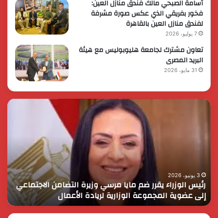
أسامة الصبحي مالك فندق منازل العين:
فخور بفريقي الذي عكس صورة مشرفة
لفندق منازل العين بالقاهرة
7 يوليو، 2026
تعاون مشترك لجامعة هليوبوليس مع هيئة
البريد المصرى
31 مايو، 2026
رئيس
الر
الوزراء
الس
يقرر
يثم
ضم
دور
مايا
الق
مرسي
الم
وزيرة
في
التضامن
التن
3 يونيو، 2026
رئيس الوزراء يقرر ضم مايا مرسي وزيرة التضامن الاجتماعي
ا
الاجتماعي
وحم
إلى عضوية المجموعة الوزارية لريادة الأعمال
و
إلى
الأ
عضوية
الق
المجموعة