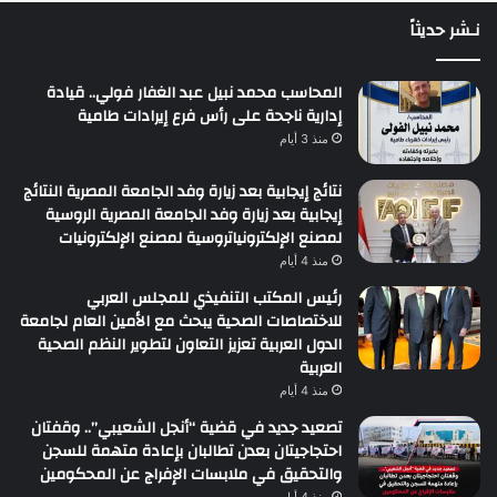
نـشر حديثاً
المحاسب محمد نبيل عبد الغفار فولي.. قيادة
إدارية ناجحة على رأس فرع إيرادات طامية
منذ 3 أيام
نتائج إيجابية بعد زيارة وفد الجامعة المصرية النتائج
إيجابية بعد زيارة وفد الجامعة المصرية الروسية
لمصنع الإلكترونياتروسية لمصنع الإلكترونيات
منذ 4 أيام
رئيس المكتب التنفيذي للمجلس العربي
للاختصاصات الصحية يبحث مع الأمين العام لجامعة
الدول العربية تعزيز التعاون لتطوير النظم الصحية
العربية
منذ 4 أيام
تصعيد جديد في قضية “أنجل الشعيبي”.. وقفتان
احتجاجيتان بعدن تطالبان بإعادة متهمة للسجن
والتحقيق في ملابسات الإفراج عن المحكومين
منذ 4 أيام