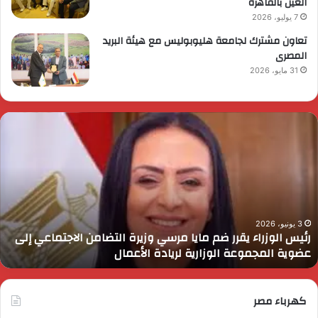
العين بالقاهرة
7 يوليو، 2026
تعاون مشترك لجامعة هليوبوليس مع هيئة البريد
المصرى
31 مايو، 2026
ئيس
ا
لوزراء
ا
قرر
ي
م
د
ايا
ا
رسي
ا
زيرة
ف
لتضامن
ا
3 يونيو، 2026
رئيس الوزراء يقرر ضم مايا مرسي وزيرة التضامن الاجتماعي إلى
لاجتماعي
و
عضوية المجموعة الوزارية لريادة الأعمال
لى
ا
ضوية
ا
لمجموعة
لوزارية
كهرباء مصر
ريادة