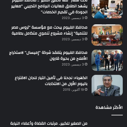
تحت شعار “معاً نُحقق التميز”.. محافظ الفيوم
يشهد انطلاق فعاليات البرنامج التدريبي “معايير
الجودة في تقديم الخدمات”
3 ديسمبر، 2023
محافظ الفيوم يبحث مع مؤسسة “تروس مصر
للتنمية” إنشاء مشروع تنموي متكامل بطامية
3 ديسمبر، 2023
محافظ الفيوم يتفقد شركة “إميسال” لاستخراج
الأملاح من بحيرة قارون
3 ديسمبر، 2023
الكهرباء: نجحنا فى تأمين التيار للجان الاقتراع
باليوم الأول من الانتخابات
19 أكتوبر، 2015
الأكثر مشاهدة
من الصغير للكبير.. مرتبات القضاة وأعضاء النيابة