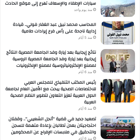
سيارات الإطفاء والإسعاف تهرع إلى موقع الحادث
منذ يوم واحد
المحاسب محمد نبيل عبد الغفار فولي.. قيادة
إدارية ناجحة على رأس فرع إيرادات طامية
منذ 5 أيام
نتائج إيجابية بعد زيارة وفد الجامعة المصرية النتائج
إيجابية بعد زيارة وفد الجامعة المصرية الروسية
لمصنع الإلكترونياتروسية لمصنع الإلكترونيات
منذ 6 أيام
رئيس المكتب التنفيذي للمجلس العربي
للاختصاصات الصحية يبحث مع الأمين العام لجامعة
الدول العربية تعزيز التعاون لتطوير النظم الصحية
العربية
منذ 6 أيام
تصعيد جديد في قضية “أنجل الشعيبي”.. وقفتان
احتجاجيتان بعدن تطالبان بإعادة متهمة للسجن
والتحقيق في ملابسات الإفراج عن المحكومين
منذ 6 أيام