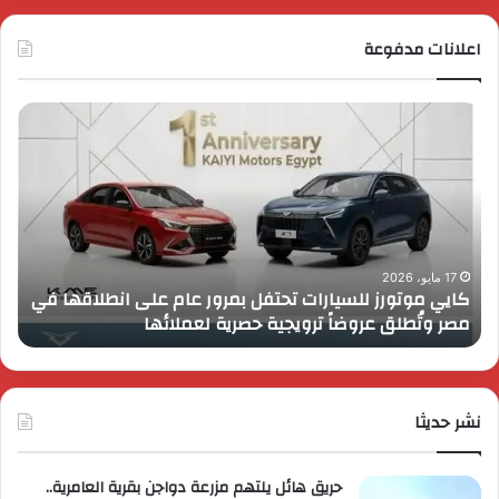
اعلانات مدفوعة
كايي
تفا
موتورز
إطل
للسيارات
قمة
تحتفل
رايز
بمرور
اب
عام
الـ
على
13
انطلاقها
بال
17 مايو، 2026
كايي موتورز للسيارات تحتفل بمرور عام على انطلاقها في
في
الم
مصر وتُطلق عروضاً ترويجية حصرية لعملائها
ب
مصر
الكب
وتُطلق
برؤي
عروضاً
جدي
ترويجية
وتو
حصرية
نشر حديثا
عال
لعملائها
حريق هائل يلتهم مزرعة دواجن بقرية العامرية..