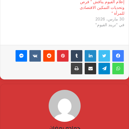
إعلام الفيوم يناقش ” فرص
وتحديات التمكين الاقتصادى
للمرأة “
30 مارس، 2026
في "تريند الفيوم"
لينكدإن
بينتيريست
ماسنجر
واتساب
تيلقرام
مشاركة عبر البريد
طباعة
حماده رمضان