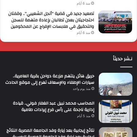
منذ 6 أيام
تصعيد جديد في قضية “أنجل الشعيبي”.. وقفتان
احتجاجيتان بعدن تطالبان بإعادة متهمة للسجن
والتحقيق في ملابسات الإفراج عن المحكومين
منذ 6 أيام
نـشر حديثاً
حريق هائل يلتهم مزرعة دواجن بقرية العامرية..
سيارات الإطفاء والإسعاف تهرع إلى موقع الحادث
منذ يوم واحد
المحاسب محمد نبيل عبد الغفار فولي.. قيادة
إدارية ناجحة على رأس فرع إيرادات طامية
منذ 5 أيام
نتائج إيجابية بعد زيارة وفد الجامعة المصرية النتائج