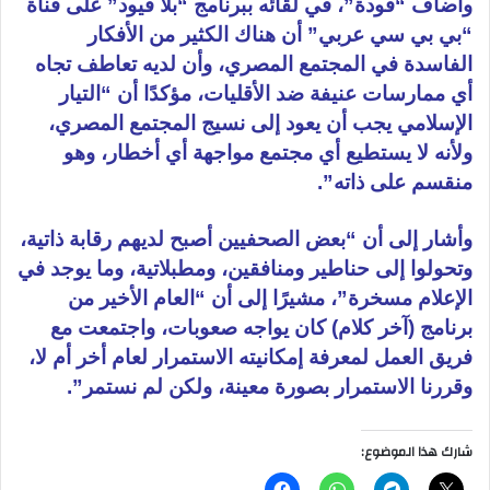
وأضاف “فودة”، في لقائه ببرنامج “بلا قيود”
على
قناة
“
بي
بي
سي عربي” أن هناك الكثير من الأفكار
الفاسدة في المجتمع المصري، وأن لديه تعاطف تجاه
أي ممارسات عنيفة ضد الأقليات، مؤكدًا أن “التيار
الإسلامي يجب أن يعود إلى نسيج المجتمع المصري،
ولأنه لا يستطيع أي مجتمع مواجهة أي أخطار، وهو
منقسم على ذاته”.
وأشار إلى أن “بعض الصحفيين أصبح لديهم رقابة ذاتية،
وتحولوا إلى حناطير ومنافقين، ومطبلاتية، وما يوجد في
الإعلام مسخرة”، مشيرًا إلى أن “العام الأخير من
برنامج (
آخر
كلام) كان يواجه صعوبات، واجتمعت مع
فريق
العمل لمعرفة إمكانيته الاستمرار لعام أخر أم لا،
وقررنا الاستمرار بصورة معينة، ولكن لم نستمر”.
شارك هذا الموضوع: