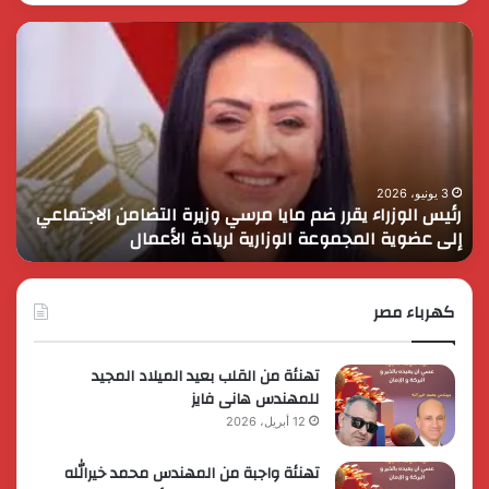
رئيس
الر
الوزراء
الس
يقرر
يثم
ضم
دور
مايا
الق
مرسي
الم
وزيرة
في
التضامن
التن
3 يونيو، 2026
رئيس الوزراء يقرر ضم مايا مرسي وزيرة التضامن الاجتماعي
ا
الاجتماعي
وحم
إلى عضوية المجموعة الوزارية لريادة الأعمال
و
إلى
الأ
عضوية
الق
المجموعة
الوزارية
كهرباء مصر
لريادة
الأعمال
تهنئة من القلب بعيد الميلاد المجيد
للمهندس هانى فايز
12 أبريل، 2026
تهنئة واجبة من المهندس محمد خيرالله