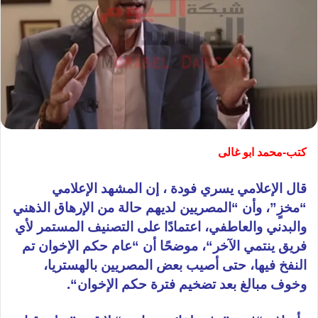
كتب-محمد ابو غالى
قال الإعلامي يسري فودة ، إن المشهد الإعلامي
“مخزٍ”، وأن “المصريين لديهم حالة من الإرهاق الذهني
والبدني والعاطفي، اعتمادًا
على
التصنيف المستمر لأي
فريق
ينتمي
الآخر
“، موضحًا أن “عام حكم
الإخوان
تم
النفخ فيها، حتى أصيب بعض المصريين بالهستريا،
وخوف مبالغ بعد تضخيم فترة حكم
الإخوان
“.