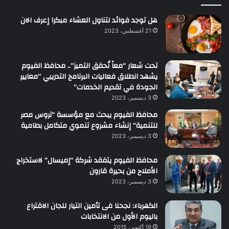
هل توجد فوائد لتناول العشاء مبكرا إعرف الان
21 أغسطس، 2023
تحت شعار “معاً نُحقق التميز”.. محافظ الفيوم
يشهد انطلاق فعاليات البرنامج التدريبي “معايير
الجودة في تقديم الخدمات”
3 ديسمبر، 2023
محافظ الفيوم يبحث مع مؤسسة “تروس مصر
للتنمية” إنشاء مشروع تنموي متكامل بطامية
3 ديسمبر، 2023
محافظ الفيوم يتفقد شركة “إميسال” لاستخراج
الأملاح من بحيرة قارون
3 ديسمبر، 2023
الكهرباء: نجحنا فى تأمين التيار للجان الاقتراع
باليوم الأول من الانتخابات
19 أكتوبر، 2015