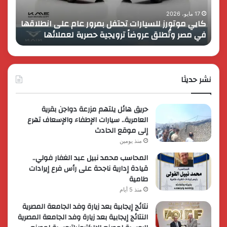
على
13
انطلاقها
بالمت
17 مايو، 2026
8 فبراير، 2026
كايي موتورز للسيارات تحتفل بمرور عام على انطلاقها
في
المصر
في مصر وتُطلق عروضاً ترويجية حصرية لعملائها
الك
مصر
الكبير
وتُطلق
برؤية
عروضاً
جديدة
ترويجية
وتوسع
حصرية
نشر حديثا
عالمي
لعملائها
حريق هائل يلتهم مزرعة دواجن بقرية
العامرية.. سيارات الإطفاء والإسعاف تهرع
إلى موقع الحادث
منذ يومين
المحاسب محمد نبيل عبد الغفار فولي..
قيادة إدارية ناجحة على رأس فرع إيرادات
طامية
منذ 5 أيام
نتائج إيجابية بعد زيارة وفد الجامعة المصرية
النتائج إيجابية بعد زيارة وفد الجامعة المصرية