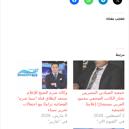
معجب بهذه:
مرتبط
جمعية الصيادين المصريين
وكالة شرم الشيخ للإعلام
تختار الكاتب الصحفي محمود
تستعد لإطلاق قناة “سما شرم”
العربي مستشارًا إعلاميًا
الفضائية تزامنًا مع احتفالات
للجمعية
تحرير سيناء
2 أغسطس، 2026
6 مارس، 2026
في "الفيوم الان"
في "تقارير"