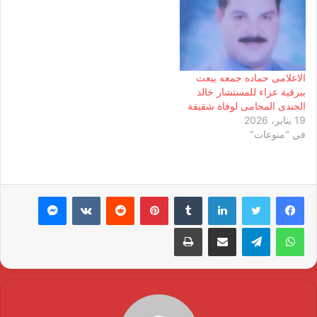
الاعلامى حماده جمعه يبعث
ببرقية عزاء للمستشار خالد
الجندى المحامى لوفاة شقيقة
19 يناير، 2026
في "منوعات"
لينكدإن
بينتيريست
ماسنجر
واتساب
تيلقرام
مشاركة عبر البريد
طباعة