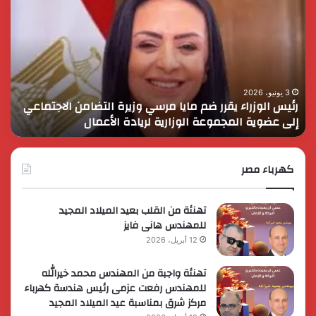
الوزراء
الس
يقرر
يثم
ضم
دور
مايا
الق
مرسي
الم
وزيرة
في
التضامن
التن
3 يونيو، 2026
رئيس الوزراء يقرر ضم مايا مرسي وزيرة التضامن الاجتماعي
ا
الاجتماعي
وحم
إلى عضوية المجموعة الوزارية لريادة الأعمال
و
إلى
الأ
عضوية
الق
المجموعة
الوزارية
كهرباء مصر
لريادة
الأعمال
تهنئة من القلب بعيد الميلاد المجيد
للمهندس هانى فايز
12 أبريل، 2026
تهنئة واجبة من المهندس محمد خيرالله
للمهندس رفعت عزمى رئيس هندسة كهرباء
مركز شرق بمناسبة عيد الميلاد المجيد