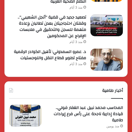
النظم الصحية العربية
منذ 3 أيام
تصعيد جديد في قضية “أنجل الشعيبي”..
وقفتان احتجاجيتان بعدن تطالبان بإعادة
متهمة للسجن والتحقيق في ملابسات
الإفراج عن المحكومين
منذ 3 أيام
د. عمرو السمدوني: تأهيل الكوادر الرقمية
مفتاح تطوير قطاع النقل واللوجستيات
منذ 3 أيام
أخبار طامية
المحاسب محمد نبيل عبد الغفار فولي..
قيادة إدارية ناجحة على رأس فرع إيرادات
طامية
منذ يومين