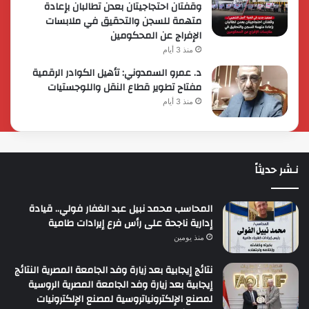
وقفتان احتجاجيتان بعدن تطالبان بإعادة
متهمة للسجن والتحقيق في ملابسات
الإفراج عن المحكومين
منذ 3 أيام
د. عمرو السمدوني: تأهيل الكوادر الرقمية
مفتاح تطوير قطاع النقل واللوجستيات
منذ 3 أيام
نـشر حديثاً
المحاسب محمد نبيل عبد الغفار فولي.. قيادة
إدارية ناجحة على رأس فرع إيرادات طامية
منذ يومين
نتائج إيجابية بعد زيارة وفد الجامعة المصرية النتائج
إيجابية بعد زيارة وفد الجامعة المصرية الروسية
لمصنع الإلكترونياتروسية لمصنع الإلكترونيات