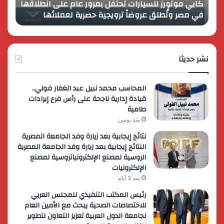
كايي موتورز للسيارات تحتفل بمرور عام على انطلاقها
في
المصر
في مصر وتُطلق عروضاً ترويجية حصرية لعملائها
الك
مصر
الكبير
وتُطلق
برؤية
عروضاً
جديدة
ترويجية
وتوسع
حصرية
نشر حديثا
عالمي
لعملائها
المحاسب محمد نبيل عبد الغفار فولي..
قيادة إدارية ناجحة على رأس فرع إيرادات
طامية
منذ يومين
نتائج إيجابية بعد زيارة وفد الجامعة المصرية
النتائج إيجابية بعد زيارة وفد الجامعة المصرية
الروسية لمصنع الإلكترونياتروسية لمصنع
الإلكترونيات
منذ 3 أيام
رئيس المكتب التنفيذي للمجلس العربي
للاختصاصات الصحية يبحث مع الأمين العام
لجامعة الدول العربية تعزيز التعاون لتطوير