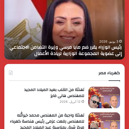
الوزراء
الس
يقرر
يثم
ضم
دور
مايا
الق
مرسي
الم
وزيرة
في
التضامن
التن
3 يونيو، 2026
رئيس الوزراء يقرر ضم مايا مرسي وزيرة التضامن الاجتماعي
ا
الاجتماعي
وحم
إلى عضوية المجموعة الوزارية لريادة الأعمال
و
إلى
الأ
عضوية
الق
المجموعة
الوزارية
كهرباء مصر
لريادة
الأعمال
تهنئة من القلب بعيد الميلاد المجيد
للمهندس هانى فايز
12 أبريل، 2026
تهنئة واجبة من المهندس محمد خيرالله
للمهندس رفعت عزمى رئيس هندسة كهرباء
مركز شرق بمناسبة عيد الميلاد المجيد