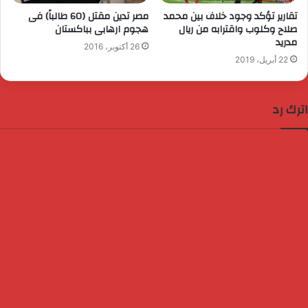
تقارير تؤكد وجود خلاف بين محمد
مصر تدين مقتل (60 طالباً) فى
صلاح وكلوب واقترابه من ريال
هجوم ارهابى بباكستان
مدريد
26 أكتوبر، 2016
22 أبريل، 2019
اترك رد