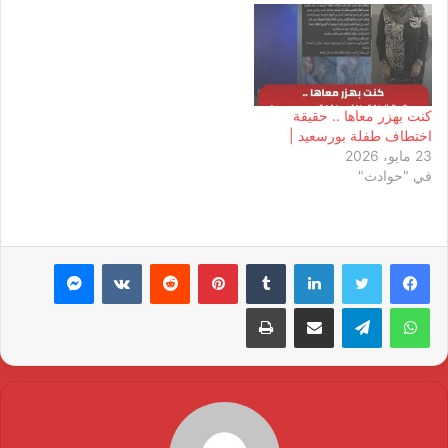
كنت بهزر معاها .. حقيقة
اختطاف طفلة بورسعيد |
23 مايو، 2026
في "حوادث"
لينكدإن
بينتيريست
ماسنجر
واتساب
تيلقرام
مشاركة عبر البريد
طباعة