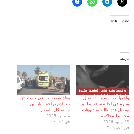
معجب بهذه:
مرتبط
واقعها بغير رضاها.. تفاصيل
وفاة شخصـ.ين في حادث إثر
مثيرة في إحالة سائق تطبيق
تصـ.ادم دراجتين ناريتين
توصيل هدد طالبة بفيديوهات
موتسيكل بالفيوم
مخـ لة للمحاكمة
4 يناير، 2026
23 مايو، 2026
في "حوادث"
في "حوادث"