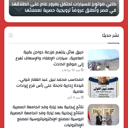
كايي موتورز للسيارات تحتفل بمرور عام على انطلاقها
في
المصر
في مصر وتُطلق عروضاً ترويجية حصرية لعملائها
الك
مصر
الكبير
وتُطلق
برؤية
عروضاً
جديدة
ترويجية
وتوسع
حصرية
نشر حديثا
عالمي
لعملائها
حريق هائل يلتهم مزرعة دواجن بقرية
العامرية.. سيارات الإطفاء والإسعاف تهرع
إلى موقع الحادث
منذ 10 ساعات
المحاسب محمد نبيل عبد الغفار فولي..
قيادة إدارية ناجحة على رأس فرع إيرادات
طامية
منذ 4 أيام
نتائج إيجابية بعد زيارة وفد الجامعة المصرية
النتائج إيجابية بعد زيارة وفد الجامعة المصرية
الروسية لمصنع الإلكترونياتروسية لمصنع
الإلكترونيات