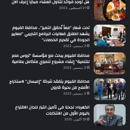
هل توجد فوائد لتناول العشاء مبكرا إعرف الان
21 أغسطس، 2023
تحت شعار “معاً نُحقق التميز”.. محافظ الفيوم
يشهد انطلاق فعاليات البرنامج التدريبي “معايير
الجودة في تقديم الخدمات”
3 ديسمبر، 2023
محافظ الفيوم يبحث مع مؤسسة “تروس مصر
للتنمية” إنشاء مشروع تنموي متكامل بطامية
3 ديسمبر، 2023
محافظ الفيوم يتفقد شركة “إميسال” لاستخراج
الأملاح من بحيرة قارون
3 ديسمبر، 2023
الكهرباء: نجحنا فى تأمين التيار للجان الاقتراع
باليوم الأول من الانتخابات
19 أكتوبر، 2015